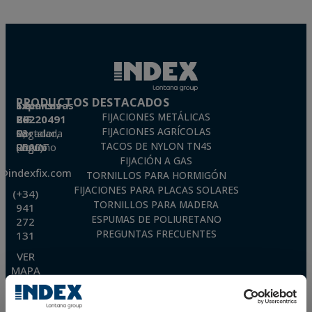
PRODUCTOS DESTACADOS
Técnicas Expansivas S.L.
FIJACIONES METÁLICAS
CIF: B-26220491
FIJACIONES AGRÍCOLAS
P. I. La Portalada II, C/ Segador, 13
26006 · Logroño (La Rioja) · SPAIN
TACOS DE NYLON TN4S
FIJACIÓN A GAS
o@indexfix.com
TORNILLOS PARA HORMIGÓN
FIJACIONES PARA PLACAS SOLARES
(+34)
TORNILLOS PARA MADERA
941
ESPUMAS DE POLIURETANO
272
PREGUNTAS FRECUENTES
131
VER
MAPA