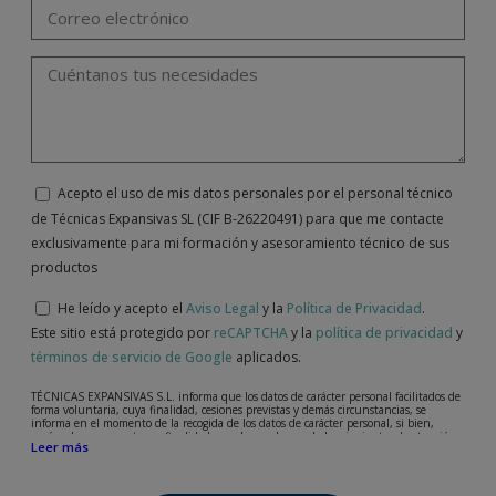
Acepto el uso de mis datos personales por el personal técnico
de Técnicas Expansivas SL (CIF B-26220491) para que me contacte
exclusivamente para mi formación y asesoramiento técnico de sus
productos
He leído y acepto el
Aviso Legal
y la
Política de Privacidad
.
Este sitio está protegido por
reCAPTCHA
y la
política de privacidad
y
términos de servicio de Google
aplicados.
TÉCNICAS EXPANSIVAS S.L. informa que los datos de carácter personal facilitados de
forma voluntaria, cuya finalidad, cesiones previstas y demás circunstancias, se
informa en el momento de la recogida de los datos de carácter personal, si bien,
según el caso concreto, su finalidad, puede ser alguna de las siguientes, la atención a
Leer más
su solicitud, queja o duda planteada, mantenimiento de la relación establecida, la
gestión integral y comercial de clientes, contabilidad y facturación o envío de
comunicaciones, incluso por medios electrónicos, de noticias y actividades
relacionadas con TÉCNICAS EXPANSIVAS S.L.