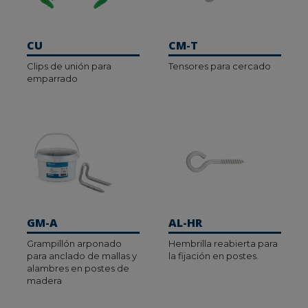
Accesorios para cercados:
elementos esenciales
para garantizar la seguridad, delimitación y
manejo eficiente del terreno y del ganado.
CU
CM-T
Soportes para postes:
sistema resistente y
Clips de unión para
Tensores para cercado
versátil para la unión y sujeción de postes en
emparrado
cercados y estructuras de madera.
Tornillo arado:
fijación empleada para la unión
de piezas en maquinaria agrícola o el ensamblaje
de chapas.
GM-A
AL-HR
Grampillón arponado
Hembrilla reabierta para
para anclado de mallas y
la fijación en postes.
alambres en postes de
madera