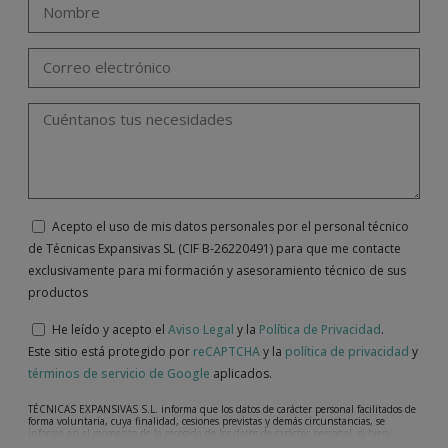
Acepto el uso de mis datos personales por el personal técnico
de Técnicas Expansivas SL (CIF B-26220491) para que me contacte
exclusivamente para mi formación y asesoramiento técnico de sus
productos
He leído y acepto el
Aviso Legal
y la
Política de Privacidad
.
Este sitio está protegido por
reCAPTCHA
y la
política de privacidad
y
términos de servicio de Google
aplicados.
TÉCNICAS EXPANSIVAS S.L. informa que los datos de carácter personal facilitados de
forma voluntaria, cuya finalidad, cesiones previstas y demás circunstancias, se
informa en el momento de la recogida de los datos de carácter personal, si bien,
según el caso concreto, su finalidad, puede ser alguna de las siguientes, la atención a