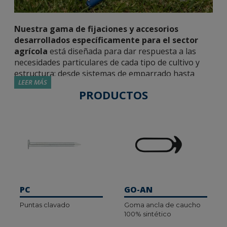
Nuestra gama de fijaciones y accesorios
desarrollados específicamente para el sector
agrícola
está diseñada para dar respuesta a las
necesidades particulares de cada tipo de cultivo y
estructura: desde sistemas de emparrado hasta
LEER MÁS
soluciones para cultivo protegido, pasando por
PRODUCTOS
vallados, jaulas y fijaciones esenciales como el
tornillo arado. Ofrecemos productos que combinan
funcionalidad, durabilidad y facilidad de instalación.
Dentro de nuestra oferta encontrarás:
Goma ancla y macarrón:
sistema de sujeción
para el correcto entutorado o amarre de plantas
trepadoras y cultivos verticales. Macarrón en
PC
GO-AN
formato de madeja y ovillo para el atado y
entutorado de la viña y árboles. Soluciones para
Puntas clavado
Goma ancla de caucho
100% sintético
cultivo protegido, como accesorios de grapado.