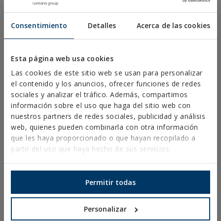
TORNILLOS BROCA, ROSCA CHAPA Y PVC
TORNILLOS PARA MADERA
Consentimiento
Detalles
Acerca de las cookies
PUNTAS, ALCAYATAS Y HEMBRILLAS
CONECTORES PARA MADERA
Esta página web usa cookies
Las cookies de este sitio web se usan para personalizar
TORNILLERÍA NORMALIZADA
el contenido y los anuncios, ofrecer funciones de redes
BROCAS, PUNTAS Y ACCESORIOS
sociales y analizar el tráfico. Además, compartimos
información sobre el uso que haga del sitio web con
ABRAZADERAS METÁLICAS PESADAS
nuestros partners de redes sociales, publicidad y análisis
ABRAZADERAS METÁLICAS LIGERAS
web, quienes pueden combinarla con otra información
que les haya proporcionado o que hayan recopilado a
SISTEMAS DE PROTECCIÓN CONTRA INCENDIOS
partir del uso que haya hecho de sus servicios.
SOPORTES PARA CANALONES
ABRAZADERAS PLÁSTICAS
Permitir todas
PERFILERÍA Y SOPORTACIÓN
Personalizar
SISTEMAS DE INSTALACIÓN Y FIJACIONES PARA