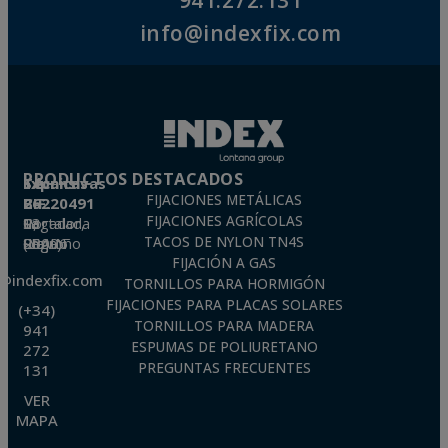
941.272.131
info@indexfix.com
PRODUCTOS DESTACADOS
Técnicas Expansivas S.L.
FIJACIONES METÁLICAS
CIF: B-26220491
FIJACIONES AGRÍCOLAS
P. I. La Portalada II, C/ Segador, 13
26006 · Logroño (La Rioja) · SPAIN
TACOS DE NYLON TN4S
FIJACIÓN A GAS
o@indexfix.com
TORNILLOS PARA HORMIGÓN
FIJACIONES PARA PLACAS SOLARES
(+34)
TORNILLOS PARA MADERA
941
ESPUMAS DE POLIURETANO
272
PREGUNTAS FRECUENTES
131
VER
MAPA