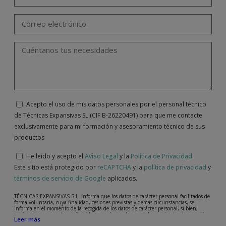
Acepto el uso de mis datos personales por el personal técnico
de Técnicas Expansivas SL (CIF B-26220491) para que me contacte
exclusivamente para mi formación y asesoramiento técnico de sus
productos
He leído y acepto el
Aviso Legal
y la
Política de Privacidad
.
Este sitio está protegido por
reCAPTCHA
y la
política de privacidad
y
términos de servicio de Google
aplicados.
TÉCNICAS EXPANSIVAS S.L. informa que los datos de carácter personal facilitados de
forma voluntaria, cuya finalidad, cesiones previstas y demás circunstancias, se
informa en el momento de la recogida de los datos de carácter personal, si bien,
según el caso concreto, su finalidad, puede ser alguna de las siguientes, la atención a
Leer más
su solicitud, queja o duda planteada, mantenimiento de la relación establecida, la