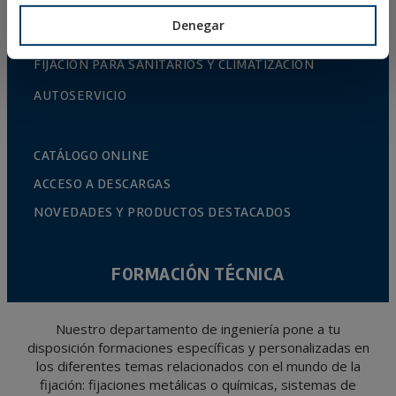
PANELES SOLARES
Denegar
VARILLA ROSCADA Y ACCESORIOS DE FIJACIÓN
FIJACIÓN PARA SANITARIOS Y CLIMATIZACIÓN
AUTOSERVICIO
CATÁLOGO ONLINE
ACCESO A DESCARGAS
NOVEDADES Y PRODUCTOS DESTACADOS
FORMACIÓN TÉCNICA
Nuestro departamento de ingeniería pone a tu
disposición formaciones específicas y personalizadas en
los diferentes temas relacionados con el mundo de la
fijación: fijaciones metálicas o químicas, sistemas de