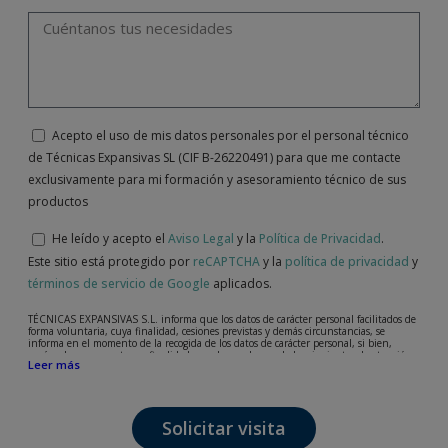
Acepto el uso de mis datos personales por el personal técnico
de Técnicas Expansivas SL (CIF B-26220491) para que me contacte
exclusivamente para mi formación y asesoramiento técnico de sus
productos
He leído y acepto el
Aviso Legal
y la
Política de Privacidad
.
Este sitio está protegido por
reCAPTCHA
y la
política de privacidad
y
términos de servicio de Google
aplicados.
TÉCNICAS EXPANSIVAS S.L. informa que los datos de carácter personal facilitados de
forma voluntaria, cuya finalidad, cesiones previstas y demás circunstancias, se
informa en el momento de la recogida de los datos de carácter personal, si bien,
según el caso concreto, su finalidad, puede ser alguna de las siguientes, la atención a
Leer más
su solicitud, queja o duda planteada, mantenimiento de la relación establecida, la
gestión integral y comercial de clientes, contabilidad y facturación o envío de
comunicaciones, incluso por medios electrónicos, de noticias y actividades
relacionadas con TÉCNICAS EXPANSIVAS S.L.
Solicitar visita
Los datos incorporados a nuestros ficheros son absolutamente confidenciales y serán
tratados con la máxima confidencialidad y cumpliendo todos los requisitos que obliga