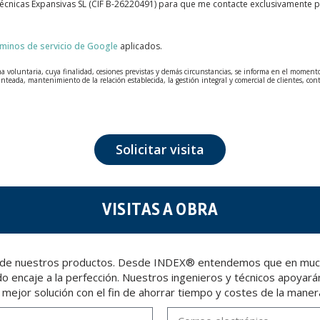
Técnicas Expansivas SL (CIF B-26220491) para que me contacte exclusivamente 
rminos de servicio de Google
aplicados.
voluntaria, cuya finalidad, cesiones previstas y demás circunstancias, se informa en el momento de
anteada, mantenimiento de la relación establecida, la gestión integral y comercial de clientes, con
tados con la máxima confidencialidad y cumpliendo todos los requisitos que obliga el Reglamento
que fueron recabados. El plazo durante el cual se conservarán los datos personales será aquel que
n de datos, como pueden ser los relativos a salud, pues los mismos no viajan cifrados o encriptados
Solicitar visita
erse, cancelarlos, limitar su tratamiento o solicitar su portabilidad con arreglo a lo previsto e
ia de su DNI, a TÉCNICAS EXPANSIVAS SL | P.I. La Portalada II | c/ Segador 13, 26006 | Logroño (
VISITAS A OBRA
 venta de nuestros productos. Desde INDEX® entendemos que en mu
 encaje a la perfección. Nuestros ingenieros y técnicos apoyarán
a mejor solución con el fin de ahorrar tiempo y costes de la maner