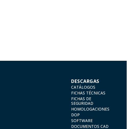
ra una sujeción eficiente.
a garantizar la seguridad, delimitación y
l para la unión y sujeción de postes en
iezas en maquinaria agrícola o el
DESCARGAS
CATÁLOGOS
FICHAS TÉCNICAS
FICHAS DE
SEGURIDAD
HOMOLOGACIONES
DOP
SOFTWARE
DOCUMENTOS CAD