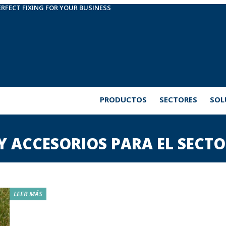
ERFECT FIXING FOR YOUR BUSINESS
PRODUCTOS
SECTORES
SOL
 Y ACCESORIOS PARA EL SECT
LEER MÁS
Nuestra gama de fijaciones y accesorios desarrollado
agrícola
está diseñada para dar respuesta a las necesidad
estructura: desde sistemas de emparrado hasta solucione