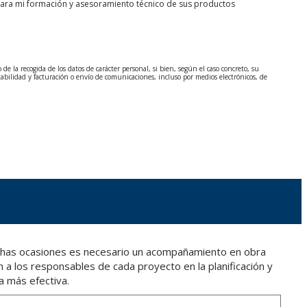
para mi formación y asesoramiento técnico de sus productos
 la recogida de los datos de carácter personal, si bien, según el caso concreto, su
tabilidad y facturación o envío de comunicaciones, incluso por medios electrónicos, de
 General de Protección de Datos (RGPD) de 27 de abril de 2016. Los datos quedarán
 marque la legislación vigente y siempre durante el tiempo que medie en la prestación del
. De modo que si VD, los envía será de su exclusiva responsabilidad.
n el Reglamento General de Protección de Datos (RGPD) de 27 de abril de 2016 enviando
La Rioja) o a través de la dirección de correo electrónico
info@indexfix.com
.
chas ocasiones es necesario un acompañamiento en obra
 a los responsables de cada proyecto en la planificación y
a más efectiva.