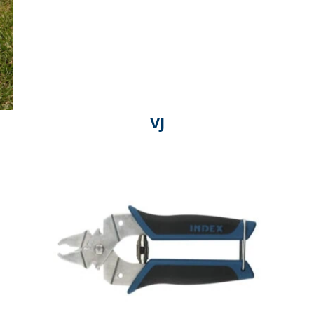
vallados, jaulas y fijaciones esenciales como el tornillo
funcionalidad, durabilidad y facilidad de instalación.
Dentro de nuestra oferta encontrarás:
Goma ancla y macarrón:
sistema de sujeción para 
trepadoras y cultivos verticales. Macarrón en format
VJ
entutorado de la viña y árboles. Soluciones para cu
Tensores conectores:
sistema de sujeción para el 
trepadoras y cultivos verticales.
Grampillones y hembrillas:
dispositivos de amarre u
alambres o cuerdas en cercas, tutores y estructuras
Entutorado de cinta y accesorios:
atadora profesio
eficiente y seguro en cultivos.
Grapado para cultivo protegido:
línea de grapas 
agrícola, ideal para fijar canaletas, textiles y entuto
Grapas de vallado:
fijación segura y duradera para 