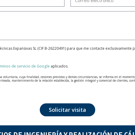
Técnicas Expansivas SL (CIF B-26220491) para que me contacte exclusivamente 
rminos de servicio de Google
aplicados.
voluntaria, cuya finalidad, cesiones previstas y demás circunstancias, se informa en el momento de
anteada, mantenimiento de la relación establecida, la gestión integral y comercial de clientes, con
tados con la máxima confidencialidad y cumpliendo todos los requisitos que obliga el Reglamento
que fueron recabados. El plazo durante el cual se conservarán los datos personales será aquel que
n de datos, como pueden ser los relativos a salud, pues los mismos no viajan cifrados o encriptados
Solicitar visita
erse, cancelarlos, limitar su tratamiento o solicitar su portabilidad con arreglo a lo previsto e
ia de su DNI, a TÉCNICAS EXPANSIVAS SL | P.I. La Portalada II | c/ Segador 13, 26006 | Logroño (