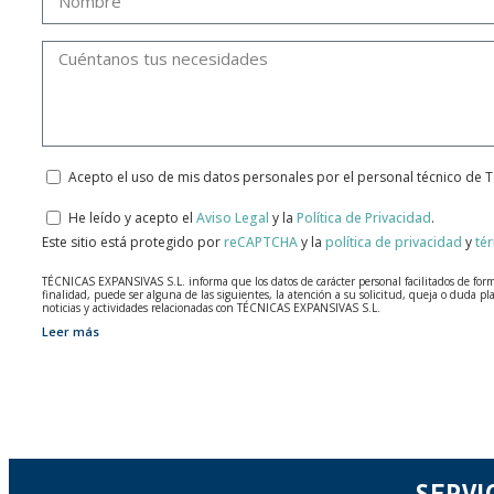
Acepto el uso de mis datos personales por el personal técnico de 
He leído y acepto el
Aviso Legal
y la
Política de Privacidad
.
Este sitio está protegido por
reCAPTCHA
y la
política de privacidad
y
té
TÉCNICAS EXPANSIVAS S.L. informa que los datos de carácter personal facilitados de forma 
finalidad, puede ser alguna de las siguientes, la atención a su solicitud, queja o duda pl
noticias y actividades relacionadas con TÉCNICAS EXPANSIVAS S.L.
Leer más
Los datos incorporados a nuestros ficheros son absolutamente confidenciales y serán tra
registrados en nuestros ficheros por el tiempo necesario que dure la motivación para la 
servicio para el que fueron comunicados.
Se recomienda no enviar datos personales de nivel alto, según la legislación de protecció
El usuario podrá ejercer en cualquier momento sus derechos para acceder, rectificar, opon
una carta a su responsable de tratamiento: Valentín Gómez, Gerente, junto con la fotocop