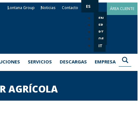
ES
Lontana Group
Noticias
Contacto
ÁREA CLIENTE
EN
FR
PT
DE
IT
UCIONES
SERVICIOS
DESCARGAS
EMPRESA
OR AGRÍCOLA
s específicamente para el sector
es particulares de cada tipo de cultivo y
s para cultivo protegido, pasando por