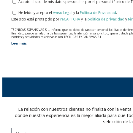
Acepto el uso de mis datos personales por el personal técnico de 
He leído y acepto el
Aviso Legal
y la
Política de Privacidad
.
Este sitio está protegido por
reCAPTCHA
y la
política de privacidad
y
té
TÉCNICAS EXPANSIVAS S.L. informa que los datos de carácter personal facilitados de forma 
finalidad, puede ser alguna de las siguientes, la atención a su solicitud, queja o duda pl
noticias y actividades relacionadas con TÉCNICAS EXPANSIVAS S.L.
Leer más
Los datos incorporados a nuestros ficheros son absolutamente confidenciales y serán tra
registrados en nuestros ficheros por el tiempo necesario que dure la motivación para la 
servicio para el que fueron comunicados.
Se recomienda no enviar datos personales de nivel alto, según la legislación de protecció
El usuario podrá ejercer en cualquier momento sus derechos para acceder, rectificar, opon
una carta a su responsable de tratamiento: Valentín Gómez, Gerente, junto con la fotocop
La relación con nuestros clientes no finaliza con la
donde nuestra experiencia es la mejor aliada para que todo
selección de l