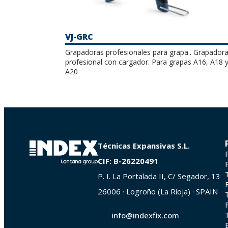
VJ-GRC
Grapadoras profesionales para grapa.. Grapador
profesional con cargador. Para grapas A16, A18 
A20
Técnicas Expansivas S.L.
CIF: B-26220491
P. I. La Portalada II, C/ Segador, 13
26006 · Logroño (La Rioja) · SPAIN
info@indexfix.com