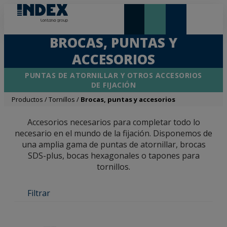
NOVEDADES Y DESTACADOS
LONTANA GROUP
BROCAS, PUNTAS Y
ACCESORIOS
PUNTAS DE ATORNILLAR Y OTROS ACCESORIOS
DE FIJACIÓN
Productos
/
Tornillos
/
Brocas, puntas y accesorios
Accesorios necesarios para completar todo lo
necesario en el mundo de la fijación. Disponemos de
una amplia gama de puntas de atornillar, brocas
SDS-plus, bocas hexagonales o tapones para
tornillos.
Filtrar