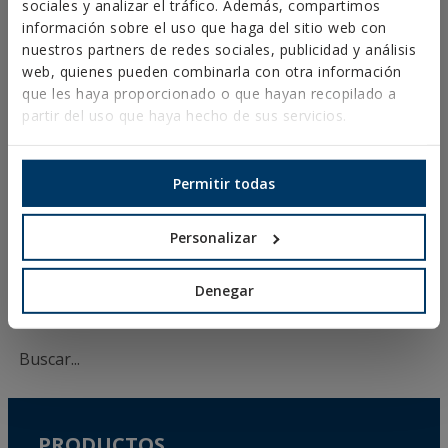
sociales y analizar el tráfico. Además, compartimos
FICHAS DE SEGURIDAD
información sobre el uso que haga del sitio web con
HOMOLOGACIONES
nuestros partners de redes sociales, publicidad y análisis
DOP
web, quienes pueden combinarla con otra información
SOFTWARE
que les haya proporcionado o que hayan recopilado a
DOCUMENTOS CAD
partir del uso que haya hecho de sus servicios.
RECURSOS CYPE
Permitir todas
Aviso Legal
Personalizar
Política de Privacidad
Política de Cookies
Denegar
Condiciones de Venta España
Canal Ético
PRODUCTOS