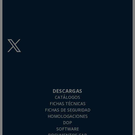
Estandarización) en el ámbito de la tornillería certifica la
calidad de los materiales y define un estándar de medidas y
especificaciones, con el objetivo de que puedan ser
utilizados a nivel mundial. Por lo tanto, la aplicación de
tornillos DIN normalizados da como resultado una unión
óptima y eficaz en todos los niveles. La norma ISO cumple
la misma función que la DIN, pero la define la Organización
Internacional por la Estandarización.
DESCARGAS
CATÁLOGOS
FICHAS TÉCNICAS
FICHAS DE SEGURIDAD
HOMOLOGACIONES
DOP
SOFTWARE