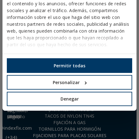
el contenido y los anuncios, ofrecer funciones de redes
acceder a CYPE
sociales y analizar el tráfico. Además, compartimos
información sobre el uso que haga del sitio web con
nuestros partners de redes sociales, publicidad y análisis
CONTACTO
web, quienes pueden combinarla con otra información
que les haya proporcionado o que hayan recopilado a
(+34) 941.272.131
partir del uso que haya hecho de sus servicios.
info@indexfix.com
Permitir todas
Personalizar
PRODUCTOS DESTACADOS
Técnicas Expansivas S.L.
Denegar
FIJACIONES METÁLICAS
CIF: B-26220491
FIJACIONES AGRÍCOLAS
P. I. La Portalada II, C/ Segador, 13
26006 · Logroño (La Rioja) · SPAIN
TACOS DE NYLON TN4S
FIJACIÓN A GAS
o@indexfix.com
TORNILLOS PARA HORMIGÓN
FIJACIONES PARA PLACAS SOLARES
(+34)