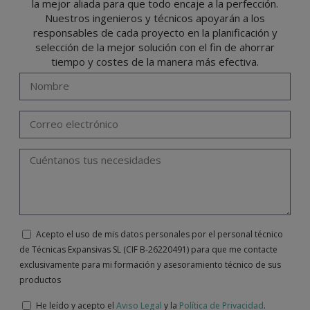
Portalada II | c/ Segador 13, 26006 | Logroño (La Rioja) o a través de la dirección de
la mejor aliada para que todo encaje a la perfección.
correo electrónico
info@indexfix.com
.
Nuestros ingenieros y técnicos apoyarán a los
responsables de cada proyecto en la planificación y
selección de la mejor solución con el fin de ahorrar
tiempo y costes de la manera más efectiva.
Acepto el uso de mis datos personales por el personal técnico
de Técnicas Expansivas SL (CIF B-26220491) para que me contacte
exclusivamente para mi formación y asesoramiento técnico de sus
productos
He leído y acepto el
Aviso Legal
y la
Política de Privacidad
.