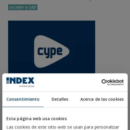
acceder a CAD
RECURSOS CYPE
Consentimiento
Detalles
Acerca de las cookies
El generador de precios descompuestos CYPE
permite obtener los costes de producción más
ajustados al mercado, puesto que incluye
Esta página web usa cookies
materiales, mano de obra, costes directos y pliego
de condiciones.
Las cookies de este sitio web se usan para personalizar