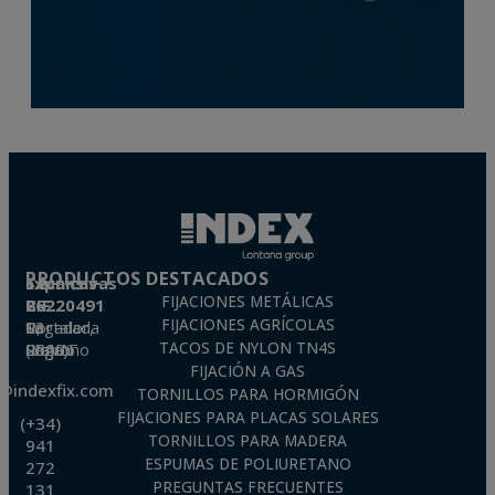
PRODUCTOS DESTACADOS
Técnicas Expansivas S.L.
FIJACIONES METÁLICAS
CIF: B-26220491
FIJACIONES AGRÍCOLAS
P. I. La Portalada II, C/ Segador, 13
26006 · Logroño (La Rioja) · SPAIN
TACOS DE NYLON TN4S
FIJACIÓN A GAS
o@indexfix.com
TORNILLOS PARA HORMIGÓN
FIJACIONES PARA PLACAS SOLARES
(+34)
TORNILLOS PARA MADERA
941
ESPUMAS DE POLIURETANO
272
PREGUNTAS FRECUENTES
131