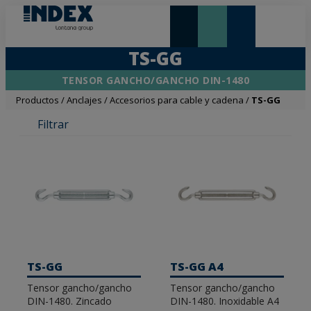
NOVEDADES Y DESTACADOS
LONTANA GROUP
TS-GG
TENSOR GANCHO/GANCHO DIN-1480
Productos
/
Anclajes
/
Accesorios para cable y cadena
/
TS-GG
Filtrar
TS-GG
TS-GG A4
Tensor gancho/gancho
Tensor gancho/gancho
DIN-1480. Zincado
DIN-1480. Inoxidable A4