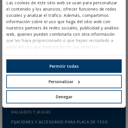
Las cookies de este sitio web se usan para personalizar
FIJACIONES METÁLICAS
el contenido y los anuncios, ofrecer funciones de redes
sociales y analizar el tráfico. Además, compartimos
FIJACIONES PARA CONSTRUCCIONES DE ACERO
información sobre el uso que haga del sitio web con
FIJACIONES QUÍMICAS
nuestros partners de redes sociales, publicidad y análisis
web, quienes pueden combinarla con otra información
FIJACIONES PLÁSTICAS
que les haya proporcionado o que hayan recopilado a
FIJACIONES Y ACCESORIOS PARA SISTEMAS DE
partir del uso que haya hecho de sus servicios.
AISLAMIENTO TÉRMICO (SATE)
FIJACIONES PARA MATERIALES HUECOS
Permitir todas
REMACHES
Personalizar
ACCESORIOS PARA CABLE Y CADENA
ACCESORIOS DE EMPARRADO
Denegar
CULTIVO PROTEGIDO
VALLADOS Y JAULAS
FIJACIONES Y ACCESORIOS PARA PLACA DE YESO