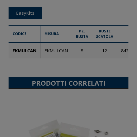
EasyKits
PZ.
BUSTE
CODICE
MISURA
E
BUSTA
SCATOLA
EKMULCAN
EKMULCAN
8
12
842353
PRODOTTI CORRELATI