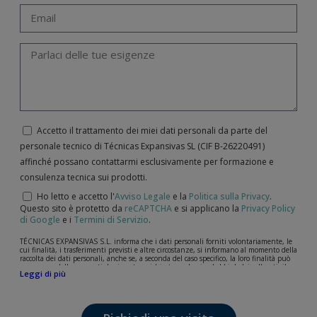
Accetto il trattamento dei miei dati personali da parte del
personale tecnico di Técnicas Expansivas SL (CIF B-­26220491)
affinché possano contattarmi esclusivamente per formazione e
consulenza tecnica sui prodotti.
Ho letto e accetto l'
Avviso Legale
e la
Politica sulla Privacy
.
Questo sito è protetto da
reCAPTCHA
e si applicano la
Privacy Policy
di Google
e i
Termini di Servizio
.
TÉCNICAS EXPANSIVAS S.L. informa che i dati personali forniti volontariamente, le
cui finalità, i trasferimenti previsti e altre circostanze, si informano al momento della
raccolta dei dati personali, anche se, a seconda del caso specifico, la loro finalità può
essere una delle seguenti: la risposta a richieste, reclami o dubbi da lei sollevati, il
Leggi di più
mantenimento della relazione stabilita, la gestione integrale e commerciale dei
clienti, la contabilità e la fatturazione o l'invio di comunicazioni, anche per via
elettronica, di notizie e attività relative a TÉCNICAS EXPANSIVAS S.L.
I dati contenuti nei nostri archivi sono assolutamente confidenziali e saranno