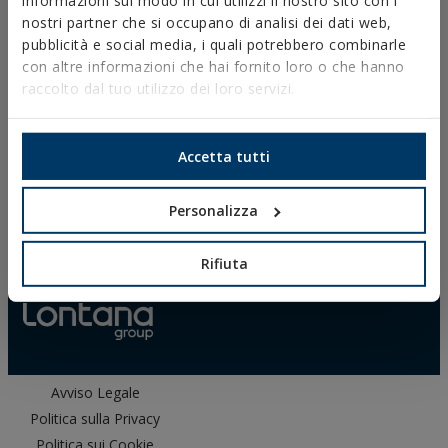
informazioni sul modo in cui utilizzi il nostro sito con i
nostri partner che si occupano di analisi dei dati web,
pubblicità e social media, i quali potrebbero combinarle
con altre informazioni che hai fornito loro o che hanno
raccolto dal tuo utilizzo dei loro servizi.
DOWNLOAD
CATALOGHI
Accetta tutti
SCHEDE TECNICHE
SCHEDE DI SICUREZZA
OMOLOGAZIONI
Personalizza
DOP
SOFTWARE
Rifiuta
DOCUMENTI CAD
RISORSE CYPE
Avviso Legale
Politica sulla Privacy
Politica sui Cookie