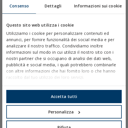
DOP
Consenso
Dettagli
Informazioni sui cookie
SOFTWARE
DOCUMENTI CAD
RISORSE CYPE
Questo sito web utilizza i cookie
Utilizziamo i cookie per personalizzare contenuti ed
annunci, per fornire funzionalità dei social media e per
analizzare il nostro traffico. Condividiamo inoltre
Avviso Legale
informazioni sul modo in cui utilizzi il nostro sito con i
nostri partner che si occupano di analisi dei dati web,
Politica sulla Privacy
pubblicità e social media, i quali potrebbero combinarle
Politica sui Cookie
con altre informazioni che hai fornito loro o che hanno
Condizioni di Vendita
raccolto dal tuo utilizzo dei loro servizi.
Ethical Channel
Accetta tutti
Personalizza
PRODOTTI
Rifiuta