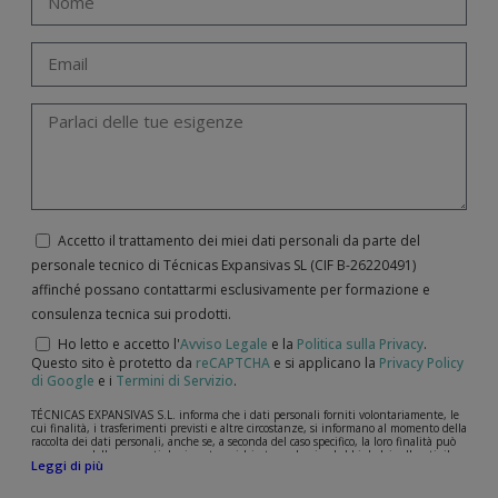
Accetto il trattamento dei miei dati personali da parte del
personale tecnico di Técnicas Expansivas SL (CIF B-­26220491)
affinché possano contattarmi esclusivamente per formazione e
consulenza tecnica sui prodotti.
Ho letto e accetto l'
Avviso Legale
e la
Politica sulla Privacy
.
Questo sito è protetto da
reCAPTCHA
e si applicano la
Privacy Policy
di Google
e i
Termini di Servizio
.
TÉCNICAS EXPANSIVAS S.L. informa che i dati personali forniti volontariamente, le
cui finalità, i trasferimenti previsti e altre circostanze, si informano al momento della
raccolta dei dati personali, anche se, a seconda del caso specifico, la loro finalità può
essere una delle seguenti: la risposta a richieste, reclami o dubbi da lei sollevati, il
Leggi di più
mantenimento della relazione stabilita, la gestione integrale e commerciale dei
clienti, la contabilità e la fatturazione o l'invio di comunicazioni, anche per via
elettronica, di notizie e attività relative a TÉCNICAS EXPANSIVAS S.L.