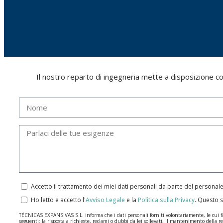
Il nostro reparto di ingegneria mette a disposizione cors
Accetto il trattamento dei miei dati personali da parte del personal
Ho letto e accetto l'
Avviso Legale
e la
Politica sulla Privacy
.
Questo s
TÉCNICAS EXPANSIVAS S.L. informa che i dati personali forniti volontariamente, le cui final
seguenti: la risposta a richieste, reclami o dubbi da lei sollevati, il mantenimento della re