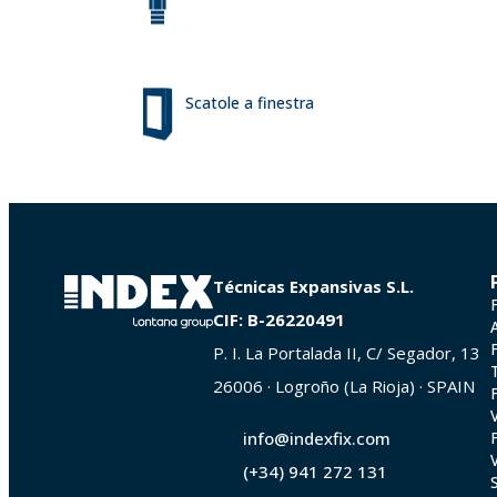
Scatole a finestra
Técnicas Expansivas S.L.
CIF: B-26220491
P. I. La Portalada II, C/ Segador, 13
26006 · Logroño (La Rioja) · SPAIN
info@indexfix.com
(+34) 941 272 131