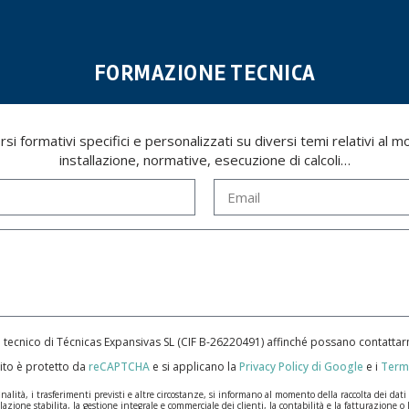
FORMAZIONE TECNICA
i formativi specifici e personalizzati su diversi temi relativi al mon
installazione, normative, esecuzione di calcoli…
e tecnico di Técnicas Expansivas SL (CIF B-­26220491) affinché possano contatt
ito è protetto da
reCAPTCHA
e si applicano la
Privacy Policy di Google
e i
Termi
ità, i trasferimenti previsti e altre circostanze, si informano al momento della raccolta dei dati pe
lazione stabilita, la gestione integrale e commerciale dei clienti, la contabilità e la fatturazione o 