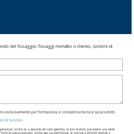
do del fissaggio: fissaggi metallici o chimici, sistemi di
armi esclusivamente per formazione e consulenza tecnica sui prodotti.
ni di Servizio
.
rsonali, anche se, a seconda del caso specifico, la loro finalità può essere una delle
l'invio di comunicazioni, anche per via elettronica, di notizie e attività relative a