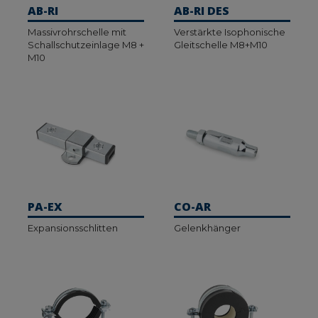
AB-RI
AB-RI DES
Massivrohrschelle mit
Verstärkte Isophonische
Schallschutzeinlage M8 +
Gleitschelle M8+M10
M10
PA-EX
CO-AR
Expansionsschlitten
Gelenkhänger