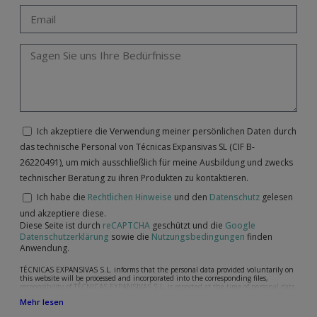
Ich akzeptiere die Verwendung meiner persönlichen Daten durch
das technische Personal von Técnicas Expansivas SL (CIF B-
26220491), um mich ausschließlich für meine Ausbildung und zwecks
technischer Beratung zu ihren Produkten zu kontaktieren.
Ich habe die
Rechtlichen Hinweise
und den
Datenschutz
gelesen
und akzeptiere diese.
Diese Seite ist durch
reCAPTCHA
geschützt und die
Google
Datenschutzerklärung
sowie die
Nutzungsbedingungen
finden
Anwendung.
TÉCNICAS EXPANSIVAS S.L. informs that the personal data provided voluntarily on
this website will be processed and incorporated into the corresponding files,
responsibility of TÉCNICAS EXPANSIVAS S.L, is reported at the time of personal data
collection, although, according to the specific case, its purpose may be any of the
Mehr lesen
following: attention to your referred request, complaint or question, established
relationship maintenance, comprehensive and commercial customer management,