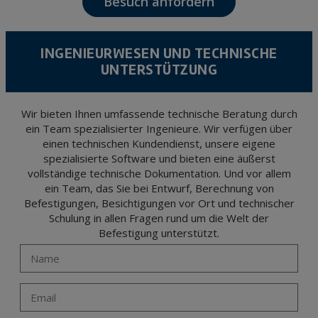
Besuch anfordern
The data in our files are strictly confidential and shall be treated with the utmost
confidentiality and shall comply with all the requirements provided for the General
Data Protection Regulation (GDPR) 2016.
According to Data Protection legislation, you are strongly advised not to send high-
level personal data, such as those relating to health, as they are not encoded or
INGENIEURWESEN UND TECHNISCHE
encrypted. Should these details be sent, it is done so under your sole responsibility.
UNTERSTÜTZUNG
The user may at any time exercise their rights of access, rectification, cancellation
and opposition under the provisions of the General Data Protection Regulation
(GDPR) 2016 by sending a letter together with a photocopy of your ID, to P.I. La
Portalada II | c/ Segador 13, 26006 | Logroño (La Rioja).
Wir bieten Ihnen umfassende technische Beratung durch
ein Team spezialisierter Ingenieure. Wir verfügen über
einen technischen Kundendienst, unsere eigene
spezialisierte Software und bieten eine äußerst
vollständige technische Dokumentation. Und vor allem
ein Team, das Sie bei Entwurf, Berechnung von
Befestigungen, Besichtigungen vor Ort und technischer
Schulung in allen Fragen rund um die Welt der
Befestigung unterstützt.