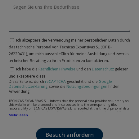
Ich akzeptiere die Verwendung meiner persönlichen Daten durch
das technische Personal von Técnicas Expansivas SL (CIF B-
26220491), um mich ausschließlich für meine Ausbildung und zwecks
technischer Beratung zu ihren Produkten zu kontaktieren.
Ich habe die
Rechtlichen Hinweise
und den
Datenschutz
gelesen
und akzeptiere diese.
Diese Seite ist durch
reCAPTCHA
geschützt und die
Google
Datenschutzerklärung
sowie die
Nutzungsbedingungen
finden
Anwendung.
TÉCNICAS EXPANSIVAS S.L. informs that the personal data provided voluntarily on
this website will be processed and incorporated into the corresponding files,
responsibility of TÉCNICAS EXPANSIVAS S.L, is reported at the time of personal data
collection, although, according to the specific case, its purpose may be any of the
Mehr lesen
following: attention to your referred request, complaint or question, established
relationship maintenance, comprehensive and commercial customer management,
accounting and billing or sending communications, including electronic media,
news and activities related to TÉCNICAS EXPANSIVAS S.L.
Besuch anfordern
The data in our files are strictly confidential and shall be treated with the utmost
confidentiality and shall comply with all the requirements provided for the General