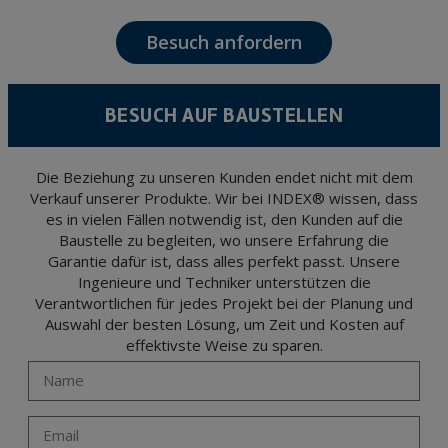
accounting and billing or sending communications, including electronic media,
news and activities related to TÉCNICAS EXPANSIVAS S.L.
Besuch anfordern
The data in our files are strictly confidential and shall be treated with the utmost
confidentiality and shall comply with all the requirements provided for the General
Data Protection Regulation (GDPR) 2016.
According to Data Protection legislation, you are strongly advised not to send high-
level personal data, such as those relating to health, as they are not encoded or
BESUCH AUF BAUSTELLEN
encrypted. Should these details be sent, it is done so under your sole responsibility.
The user may at any time exercise their rights of access, rectification, cancellation
and opposition under the provisions of the General Data Protection Regulation
(GDPR) 2016 by sending a letter together with a photocopy of your ID, to P.I. La
Portalada II | c/ Segador 13, 26006 | Logroño (La Rioja).
Die Beziehung zu unseren Kunden endet nicht mit dem
Verkauf unserer Produkte. Wir bei INDEX® wissen, dass
es in vielen Fällen notwendig ist, den Kunden auf die
Baustelle zu begleiten, wo unsere Erfahrung die
Garantie dafür ist, dass alles perfekt passt. Unsere
Ingenieure und Techniker unterstützen die
Verantwortlichen für jedes Projekt bei der Planung und
Auswahl der besten Lösung, um Zeit und Kosten auf
effektivste Weise zu sparen.