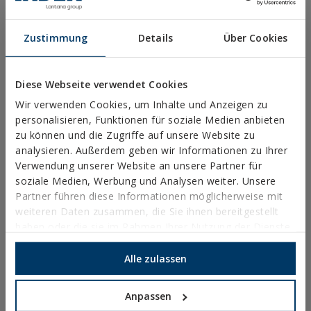
Rechtliche Hinweise
Datenschutz
Zustimmung
Details
Über Cookies
Verwendung von Cookies
Allgemeine Geschäftsbedingungen
Ethischer Kanal
Diese Webseite verwendet Cookies
Wir verwenden Cookies, um Inhalte und Anzeigen zu
personalisieren, Funktionen für soziale Medien anbieten
zu können und die Zugriffe auf unsere Website zu
analysieren. Außerdem geben wir Informationen zu Ihrer
PRODUKTE
Verwendung unserer Website an unsere Partner für
soziale Medien, Werbung und Analysen weiter. Unsere
Partner führen diese Informationen möglicherweise mit
METALLANKER
weiteren Daten zusammen, die Sie ihnen bereitgestellt
haben oder die sie im Rahmen Ihrer Nutzung der Dienste
BEFESTIGUNGEN FÜR STAHLKONSTRUKTIONEN
gesammelt haben.
Alle zulassen
CHEMISCHE BEFESTIGUNGSLÖSUNGEN
NYLONDÜBEL
Anpassen
BEFESTIGUNGSELEMENTE UND ZUBEHÖR ZUR