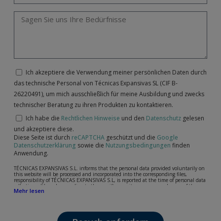
Ich akzeptiere die Verwendung meiner persönlichen Daten durch
das technische Personal von Técnicas Expansivas SL (CIF B-
26220491), um mich ausschließlich für meine Ausbildung und zwecks
technischer Beratung zu ihren Produkten zu kontaktieren.
Ich habe die
Rechtlichen Hinweise
und den
Datenschutz
gelesen
und akzeptiere diese.
Diese Seite ist durch
reCAPTCHA
geschützt und die
Google
Datenschutzerklärung
sowie die
Nutzungsbedingungen
finden
Anwendung.
TÉCNICAS EXPANSIVAS S.L. informs that the personal data provided voluntarily on
this website will be processed and incorporated into the corresponding files,
responsibility of TÉCNICAS EXPANSIVAS S.L, is reported at the time of personal data
collection, although, according to the specific case, its purpose may be any of the
Mehr lesen
following: attention to your referred request, complaint or question, established
relationship maintenance, comprehensive and commercial customer management,
accounting and billing or sending communications, including electronic media,
news and activities related to TÉCNICAS EXPANSIVAS S.L.