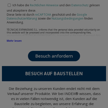
Ich habe die
Rechtlichen Hinweise
und den
Datenschutz
gelesen
und akzeptiere diese.
Diese Seite ist durch
reCAPTCHA
geschützt und die
Google
Datenschutzerklärung
sowie die
Nutzungsbedingungen
finden
Anwendung.
TÉCNICAS EXPANSIVAS S.L. informs that the personal data provided voluntarily on
this website will be processed and incorporated into the corresponding files,
responsibility of TÉCNICAS EXPANSIVAS S.L, is reported at the time of personal data
collection, although, according to the specific case, its purpose may be any of the
Mehr lesen
following: attention to your referred request, complaint or question, established
relationship maintenance, comprehensive and commercial customer management,
accounting and billing or sending communications, including electronic media,
news and activities related to TÉCNICAS EXPANSIVAS S.L.
Besuch anfordern
The data in our files are strictly confidential and shall be treated with the utmost
confidentiality and shall comply with all the requirements provided for the General
Data Protection Regulation (GDPR) 2016.
According to Data Protection legislation, you are strongly advised not to send high-
level personal data, such as those relating to health, as they are not encoded or
BESUCH AUF BAUSTELLEN
encrypted. Should these details be sent, it is done so under your sole responsibility.
The user may at any time exercise their rights of access, rectification, cancellation
and opposition under the provisions of the General Data Protection Regulation
(GDPR) 2016 by sending a letter together with a photocopy of your ID, to P.I. La
Portalada II | c/ Segador 13, 26006 | Logroño (La Rioja).
Die Beziehung zu unseren Kunden endet nicht mit dem
Verkauf unserer Produkte. Wir bei INDEX® wissen, dass
es in vielen Fällen notwendig ist, den Kunden auf die
Baustelle zu begleiten, wo unsere Erfahrung die