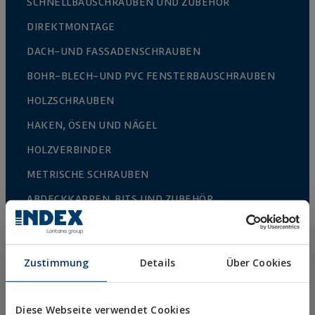
SCHNELLBAUSCHRAUBEN UND ZUBEHÖR
DIREKTMONTAGE
DACH-UND FASSADENSCHRAUBEN
BOHR-BLECH-UND PVC FENSTERBAUSCHRAUBEN
HOLZSCHRAUBEN
HAKEN, ÖSEN UND NÄGEL
HOLZVERBINDER
METRISCHE SCHRAUBEN
ABDECKKAPPEN, BITS UND ZUBEHÖR
MASSIVROHRSCHELLEN
LEICHTE ROHRSCHELLEN
Zustimmung
Details
Über Cookies
BRANDSCHUTZSYSTEME
RINNENHALTER
Diese Webseite verwendet Cookies