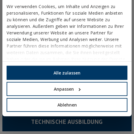
NYLON-SCHELLEN
Wir verwenden Cookies, um Inhalte und Anzeigen zu
personalisieren, Funktionen für soziale Medien anbieten
PROFILE, SCHIENEN UND GRUNDANBINDUNGEN
zu können und die Zugriffe auf unsere Website zu
INSTALLATIONSSYSTEME UND BEFESTIGUNGEN FÜR
analysieren. Außerdem geben wir Informationen zu Ihrer
SOLARMODULE
Verwendung unserer Website an unsere Partner für
soziale Medien, Werbung und Analysen weiter. Unsere
GEWINDESTANGEN UND BEFESTIGUNGSZUBEHÖR
Partner führen diese Informationen möglicherweise mit
SANITÄR-UND KLIMAANLAGENBEFESTIGUNG
weiteren Daten zusammen, die Sie ihnen bereitgestellt
haben oder die sie im Rahmen Ihrer Nutzung der Dienste
DIY
gesammelt haben.
Alle zulassen
ONLINE-KATALOG
Anpassen
ZUGRIFF ZU DOWNLOADS
NEUHEITEN UND HIGHLIGHTS
Ablehnen
TECHNISCHE AUSBILDUNG