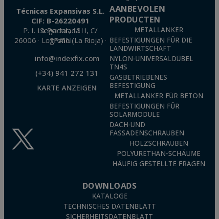
AANBEVOLEN
Técnicas Expansivas S.L.
PRODUCTEN
CIF: B-26220491
P. I. La Portalada II, C/ Segador, 13
METALLANKER
26006 · Logroño (La Rioja) · SPAIN
BEFESTIGUNGEN FÜR DIE
LANDWIRTSCHAFT
info@indexfix.com
NYLON-UNIVERSALDÜBEL
TN4S
(+34) 941 272 131
GASBETRIEBENES
BEFESTIGUNG
KARTE ANZEIGEN
METALLANKER FÜR BETON
BEFESTIGUNGEN FÜR
SOLARMODULE
DACH-UND
FASSADENSCHRAUBEN
HOLZSCHRAUBEN
POLYURETHAN-SCHÄUME
HÄUFIG GESTELLTE FRAGEN
DOWNLOADS
KATALOGE
TECHNISCHES DATENBLATT
SICHERHEITSDATENBLATT