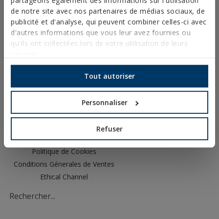
CATALOGUES
de notre site avec nos partenaires de médias sociaux, de
FICHES TECHNIQUES
publicité et d'analyse, qui peuvent combiner celles-ci avec
FICHES DE SÉCURITÉ
d'autres informations que vous leur avez fournies ou
HOMOLOGATIONS
qu'ils ont collectées lors de votre utilisation de leurs
DOP
services.
LOGICIEL
DOCUMENTS CAD
Tout autoriser
RESSOURCES CYPE
Personnaliser
Mentions Légales
Refuser
Politique de Confidentialité
Politique de Cookies
Conditions Génerales de Ventes
Ethical Channel