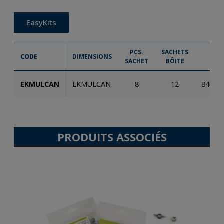
EasyKits
PCS.
SACHETS
CODE
DIMENSIONS
SACHET
BÔITE
EKMULCAN
EKMULCAN
8
12
84235
PRODUITS ASSOCIÉS