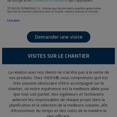
de Google et les
Conditions d'Utilisation
qui s'appliquent.
TÉCNICAS EXPANSIVAS S.L. informe que les données à caractère personnelles
fournies de manière volontaire dont la finalité, cessions prévues et d’autres
circonstances, sont indiquées au moment de la prise de données de caractère
personne, bien que, suivant le cas, leur finalité peut être l’une des suivantes,
Lire plus
l’attention de votre demande, litige ou requise, maintien de la relation établie, la
gestion intégrale et commerciale des clients, comptabilité et facturation ou envoi de
communication, y compris par courrier électronique, des nouvelles et activités en
relation avec TÉCNICAS EXPANSIVAS S.L.
Demander une visite
Les données de nos fichiers sont absolument confidentielles et seront traitées avec la
plus grande confidentialité et répondent à toutes les exigences prévues par la loi
15/1999 du 13 décembre sur la protection des données personnelles.
Il est recommandé de ne pas envoyer de données strictement personnelles,
conformément à la législation de Protection des données, telles que celles relatives à
VISITES SUR LE CHANTIER
la santé, ces donnée n'étant pas cryptées.
L’usager peut à tout moment exercer son droit d'accès, de rectification, d'annulation
et d'opposition en vertu des dispositions au Règlement Général sur la Protection des
Données 2016 (RGPD) en envoyant une lettre accompagnée d'une photocopie de
votre pièce d’identité, à P.I. La Portalada II | c/ Segador 13, 26006 | Logroño (La
La relation avec nos clients ne s’arrête pas à la vente de
Rioja).
nos produits. Chez INDEX®, nous comprenons qu’il est
très souvent nécessaire d’être accompagné sur le
chantier, où notre expérience est la meilleure alliée pour
que tout soit parfait. Nos ingénieurs et techniciens
aideront les responsables de chaque projet dans la
planification et la sélection de la meilleure solution, afin
d’économiser du temps et des coûts de la manière la
plus efficace.