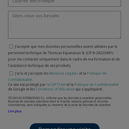
J'accepte que mes données personnelles soient utilisées par le
personnel technique de Técnicas Expansivas SL (CIF B-26220491)
pour me contacter uniquement dans le cadre de ma formation et de
l'assistance technique de ses produits.
J'ai lu et j'accepte les
Mentions Légales
et la
Politique de
Confidentialité
.
Ce site est protégé par
reCAPTCHA
et la
Politique de Confidentialité
de Google et les
Conditions d'Utilisation
qui s'appliquent.
TÉCNICAS EXPANSIVAS S.L. informe que les données à caractère personnelles
fournies de manière volontaire dont la finalité, cessions prévues et d’autres
circonstances, sont indiquées au moment de la prise de données de caractère
personne, bien que, suivant le cas, leur finalité peut être l’une des suivantes,
Lire plus
l’attention de votre demande, litige ou requise, maintien de la relation établie, la
gestion intégrale et commerciale des clients, comptabilité et facturation ou envoi de
communication, y compris par courrier électronique, des nouvelles et activités en
relation avec TÉCNICAS EXPANSIVAS S.L.