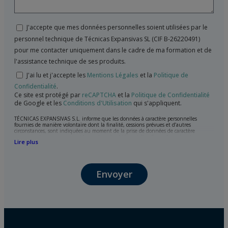
J'accepte que mes données personnelles soient utilisées par le
personnel technique de Técnicas Expansivas SL (CIF B-26220491)
pour me contacter uniquement dans le cadre de ma formation et de
l'assistance technique de ses produits.
J'ai lu et j'accepte les
Mentions Légales
et la
Politique de
Confidentialité
.
Ce site est protégé par
reCAPTCHA
et la
Politique de Confidentialité
de Google et les
Conditions d'Utilisation
qui s'appliquent.
TÉCNICAS EXPANSIVAS S.L. informe que les données à caractère personnelles
fournies de manière volontaire dont la finalité, cessions prévues et d’autres
circonstances, sont indiquées au moment de la prise de données de caractère
personne, bien que, suivant le cas, leur finalité peut être l’une des suivantes,
Lire plus
l’attention de votre demande, litige ou requise, maintien de la relation établie, la
gestion intégrale et commerciale des clients, comptabilité et facturation ou envoi de
communication, y compris par courrier électronique, des nouvelles et activités en
relation avec TÉCNICAS EXPANSIVAS S.L.
Envoyer
Les données de nos fichiers sont absolument confidentielles et seront traitées avec la
plus grande confidentialité et répondent à toutes les exigences prévues par la loi
15/1999 du 13 décembre sur la protection des données personnelles.
Il est recommandé de ne pas envoyer de données strictement personnelles,
conformément à la législation de Protection des données, telles que celles relatives à
la santé, ces donnée n'étant pas cryptées.
L’usager peut à tout moment exercer son droit d'accès, de rectification, d'annulation