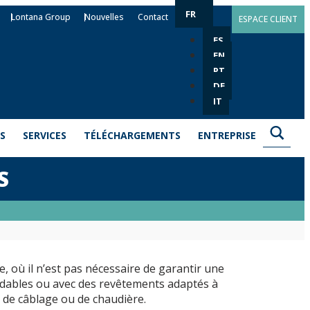
FR
Lontana Group
Nouvelles
Contact
ESPACE CLIENT
ES
EN
PT
DE
IT
S
SERVICES
TÉLÉCHARGEMENTS
ENTREPRISE
S
e, où il n’est pas nécessaire de garantir une
ydables ou avec des revêtements adaptés à
, de câblage ou de chaudière.