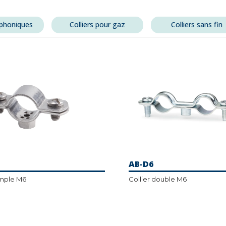
ophoniques
Colliers pour gaz
Colliers sans fin
AB-D6
imple M6
Collier double M6