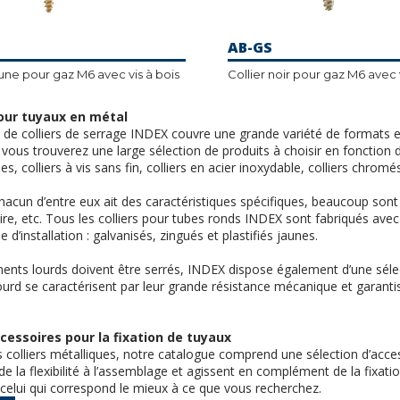
AB-GS
aune pour gaz M6 avec vis à bois
pour tuyaux en métal
e colliers de serrage INDEX couvre une grande variété de formats et
vous trouverez une large sélection de produits à choisir en fonction de l
s, colliers à vis sans fin, colliers en acier inoxydable, colliers chromés
acun d’entre eux ait des caractéristiques spécifiques, beaucoup sont po
aire, etc. Tous les colliers pour tubes ronds INDEX sont fabriqués av
 d’installation : galvanisés, zingués et plastifiés jaunes.
ments lourds doivent être serrés, INDEX dispose également d’une sélecti
ourd se caractérisent par leur grande résistance mécanique et garanti
cessoires pour la fixation de tuyaux
s colliers métalliques, notre catalogue comprend une sélection d’acc
de la flexibilité à l’assemblage et agissent en complément de la fixat
 celui qui correspond le mieux à ce que vous recherchez.