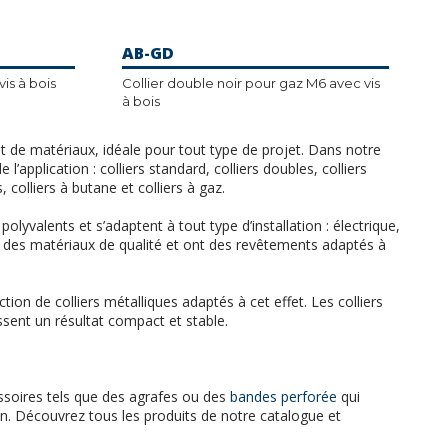
AB-GD
Collier noir pour gaz M6 avec vis à bois
Collier double noir pour gaz M6 avec vis
à bois
 de matériaux, idéale pour tout type de projet. Dans notre
’application : colliers standard, colliers doubles, colliers
, colliers à butane et colliers à gaz.
lyvalents et s’adaptent à tout type d’installation : électrique,
ec des matériaux de qualité et ont des revêtements adaptés à
on de colliers métalliques adaptés à cet effet. Les colliers
ssent un résultat compact et stable.
essoires tels que des agrafes ou des
bandes perforée
qui
ion. Découvrez tous les produits de notre catalogue et