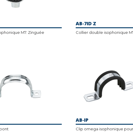
AB-7ID Z
isophonique M7. Zinguée
Collier double isophonique M
AB-IP
pont
Clip omega isophonique pou