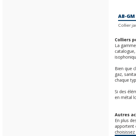
AB-GM
Collier j
Colliers 
La gamme d
catalogue, 
isophonique
Bien que ch
gaz, sanit
chaque type
Si des élé
en métal l
Autres ac
En plus de
apportent 
choisissez