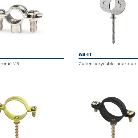
AB-IT
chromé M6
Collier inoxydable Indextube