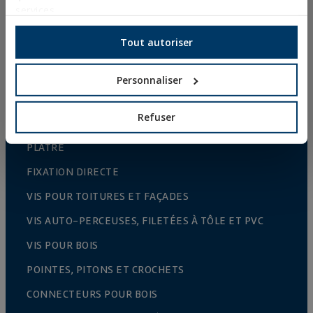
services.
RIVETS
ACCESSOIRES POUR CÂBLES ET CHAÎNES
Tout autoriser
ACCESSOIRES TREILLIS
Personnaliser
CULTURE PROTÉGEES
CLÔTURES ET CAGES
Refuser
FIXATIONS ET ACCESSOIRES POUR PLAQUES DE
PLÂTRE
FIXATION DIRECTE
VIS POUR TOITURES ET FAÇADES
VIS AUTO-PERCEUSES, FILETÉES À TÔLE ET PVC
VIS POUR BOIS
POINTES, PITONS ET CROCHETS
CONNECTEURS POUR BOIS