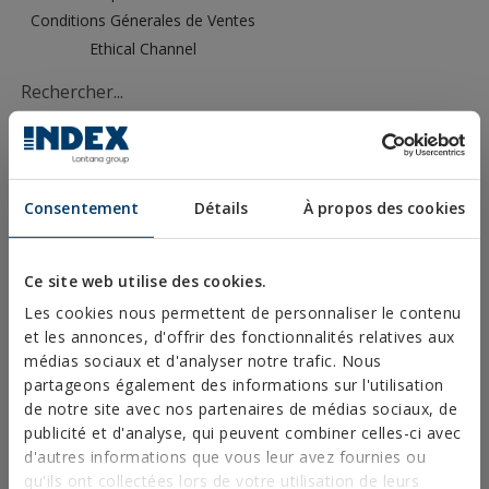
Conditions Génerales de Ventes
Ethical Channel
PRODUITS
Consentement
Détails
À propos des cookies
FIXATIONS MÉTALLIQUES
Ce site web utilise des cookies.
FIXATIONS POUR STRUCTURES EN ACIER
Les cookies nous permettent de personnaliser le contenu
FIXATIONS CHIMIQUES
et les annonces, d'offrir des fonctionnalités relatives aux
médias sociaux et d'analyser notre trafic. Nous
FIXATIONS PLASTIQUES
partageons également des informations sur l'utilisation
FIXATIONS ET ACCESOIRES POUR SYSTÈMES D
de notre site avec nos partenaires de médias sociaux, de
´ISOLATION THERMIQUE (ITE)
publicité et d'analyse, qui peuvent combiner celles-ci avec
d'autres informations que vous leur avez fournies ou
FIXATIONS POUR MATÉRIAUX CREUX
qu'ils ont collectées lors de votre utilisation de leurs