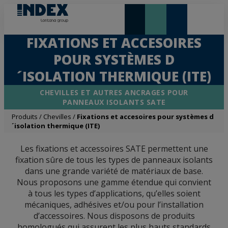
NOUVEAUTÉS ET VEDETTE
FIXATIONS ET ACCESOIRES
POUR SYSTÈMES D
´ISOLATION THERMIQUE (ITE)
CHEVILLES ET AUTRES ANCRAGES POUR
PANNEAUX ISOLANTS SATE
Produits
/
Chevilles
/
Fixations et accesoires pour systèmes d
´isolation thermique (ITE)
Les fixations et accessoires SATE permettent une
fixation sûre de tous les types de panneaux isolants
dans une grande variété de matériaux de base.
Nous proposons une gamme étendue qui convient
à tous les types d’applications, qu’elles soient
mécaniques, adhésives et/ou pour l’installation
d’accessoires. Nous disposons de produits
homologués qui assurent les plus hauts standards