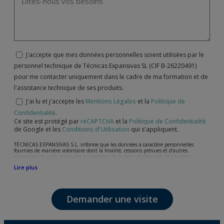
J'accepte que mes données personnelles soient utilisées par le
personnel technique de Técnicas Expansivas SL (CIF B-26220491)
pour me contacter uniquement dans le cadre de ma formation et de
l'assistance technique de ses produits.
J'ai lu et j'accepte les
Mentions Légales
et la
Politique de
Confidentialité
.
Ce site est protégé par
reCAPTCHA
et la
Politique de Confidentialité
de Google et les
Conditions d'Utilisation
qui s'appliquent.
TÉCNICAS EXPANSIVAS S.L. informe que les données à caractère personnelles
fournies de manière volontaire dont la finalité, cessions prévues et d’autres
circonstances, sont indiquées au moment de la prise de données de caractère
personne, bien que, suivant le cas, leur finalité peut être l’une des suivantes,
Lire plus
l’attention de votre demande, litige ou requise, maintien de la relation établie, la
gestion intégrale et commerciale des clients, comptabilité et facturation ou envoi de
communication, y compris par courrier électronique, des nouvelles et activités en
relation avec TÉCNICAS EXPANSIVAS S.L.
Demander une visite
Les données de nos fichiers sont absolument confidentielles et seront traitées avec la
plus grande confidentialité et répondent à toutes les exigences prévues par la loi
15/1999 du 13 décembre sur la protection des données personnelles.
Il est recommandé de ne pas envoyer de données strictement personnelles,