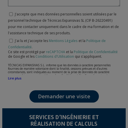
J'accepte que mes données personnelles soient utilisées par le
personnel technique de Técnicas Expansivas SL (CIF B-26220491)
pour me contacter uniquement dans le cadre de ma formation et de
l'assistance technique de ses produits.
J'ai lu et j'accepte les
Mentions Légales
et la
Politique de
Confidentialité
.
Ce site est protégé par
reCAPTCHA
et la
Politique de Confidentialité
de Google et les
Conditions d'Utilisation
qui s'appliquent.
TÉCNICAS EXPANSIVAS S.L. informe que les données à caractère personnelles
fournies de manière volontaire dont la finalité, cessions prévues et d’autres
circonstances, sont indiquées au moment de la prise de données de caractère
personne, bien que, suivant le cas, leur finalité peut être l’une des suivantes,
Lire plus
l’attention de votre demande, litige ou requise, maintien de la relation établie, la
gestion intégrale et commerciale des clients, comptabilité et facturation ou envoi de
communication, y compris par courrier électronique, des nouvelles et activités en
relation avec TÉCNICAS EXPANSIVAS S.L.
Demander une visite
Les données de nos fichiers sont absolument confidentielles et seront traitées avec la
plus grande confidentialité et répondent à toutes les exigences prévues par la loi
15/1999 du 13 décembre sur la protection des données personnelles.
Il est recommandé de ne pas envoyer de données strictement personnelles,
conformément à la législation de Protection des données, telles que celles relatives à
SERVICES D’INGÉNIERIE ET
la santé, ces donnée n'étant pas cryptées.
RÉALISATION DE CALCULS
L’usager peut à tout moment exercer son droit d'accès, de rectification, d'annulation
et d'opposition en vertu des dispositions au Règlement Général sur la Protection des