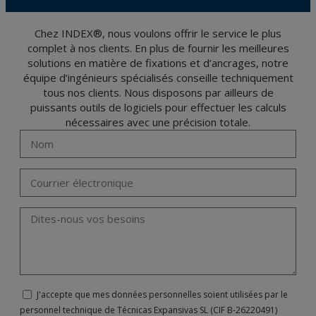
Données 2016 (RGPD) en envoyant une lettre accompagnée d'une photocopie de
votre pièce d’identité, à P.I. La Portalada II | c/ Segador 13, 26006 | Logroño (La
Rioja).
Chez INDEX®, nous voulons offrir le service le plus
complet à nos clients. En plus de fournir les meilleures
solutions en matière de fixations et d’ancrages, notre
équipe d’ingénieurs spécialisés conseille techniquement
tous nos clients. Nous disposons par ailleurs de
puissants outils de logiciels pour effectuer les calculs
nécessaires avec une précision totale.
J'accepte que mes données personnelles soient utilisées par le
personnel technique de Técnicas Expansivas SL (CIF B-26220491)