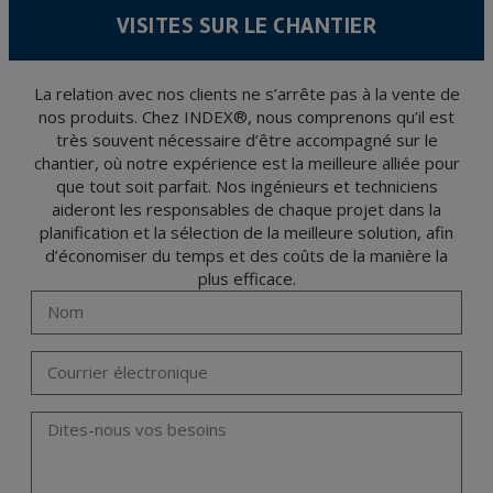
conformément à la législation de Protection des données, telles que celles relatives à
VISITES SUR LE CHANTIER
la santé, ces donnée n'étant pas cryptées.
L’usager peut à tout moment exercer son droit d'accès, de rectification, d'annulation
et d'opposition en vertu des dispositions au Règlement Général sur la Protection des
Données 2016 (RGPD) en envoyant une lettre accompagnée d'une photocopie de
votre pièce d’identité, à P.I. La Portalada II | c/ Segador 13, 26006 | Logroño (La
La relation avec nos clients ne s’arrête pas à la vente de
Rioja).
nos produits. Chez INDEX®, nous comprenons qu’il est
très souvent nécessaire d’être accompagné sur le
chantier, où notre expérience est la meilleure alliée pour
que tout soit parfait. Nos ingénieurs et techniciens
aideront les responsables de chaque projet dans la
planification et la sélection de la meilleure solution, afin
d’économiser du temps et des coûts de la manière la
plus efficace.