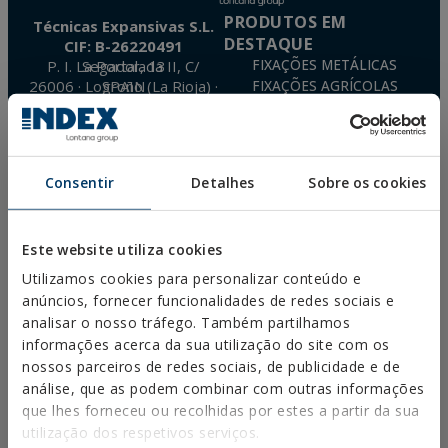
PRODUTOS EM
Técnicas Expansivas S.L.
DESTAQUE
CIF: B-26220491
P. I. La Portalada II, C/ Segador, 13
FIXAÇÕES METÁLICAS
26006 · Logroño (La Rioja) · SPAIN
FIXAÇÕES AGRÍCOLAS
BUCHA DE NYLON TN4S
info@indexfix.com
FIXAÇÃO A GÁS
BUCHAS EM BETÃO
(+34) 941 272 131
FIXAÇÕES PARA PAINÉIS
Consentir
Detalhes
Sobre os cookies
VER MAPA
SOLARES
PARAFUSOS PARA MADEIRA
ESPUMAS DE POLIURETANO
Este website utiliza cookies
PERGUNTAS
FREQUENTEMENTE
Utilizamos cookies para personalizar conteúdo e
COLOCADAS
anúncios, fornecer funcionalidades de redes sociais e
analisar o nosso tráfego. Também partilhamos
informações acerca da sua utilização do site com os
nossos parceiros de redes sociais, de publicidade e de
TRANSFERÊNCIAS
análise, que as podem combinar com outras informações
CATÁLOGOS
que lhes forneceu ou recolhidas por estes a partir da sua
FICHAS TÉCNICAS
utilização dos respetivos serviços.
FICHAS DE SEGURANÇA