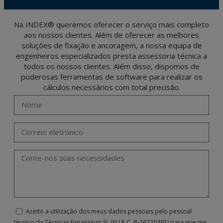
(GDPR) 2016 by sending a letter together with a photocopy of your ID, to P.I. La
Portalada II | c/ Segador 13, 26006 | Logroño (La Rioja).
Na INDEX® queremos oferecer o serviço mais completo
aos nossos clientes. Além de oferecer as melhores
soluções de fixação e ancoragem, a nossa equipa de
engenheiros especializados presta assessoria técnica a
todos os nossos clientes. Além disso, dispomos de
poderosas ferramentas de software para realizar os
cálculos necessários com total precisão.
Aceito a utilização dos meus dados pessoais pelo pessoal
técnico da Técnicas Expansivas SL (N.I.P.C. B-26220491) para que me