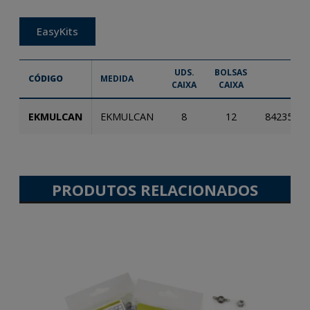
EasyKits
UDS.
BOLSAS
CÓDIGO
MEDIDA
EAN
CAIXA
CAIXA
EKMULCAN
EKMULCAN
8
12
84235337
PRODUTOS RELACIONADOS