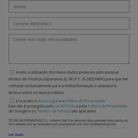
Aceito a utilização dos meus dados pessoais pelo pessoal
técnico da Técnicas Expansivas SL (N.I.P.C. B-26220491) para que me
contacte exclusivamente para a minha formação e assessoria
técnica sobre os seus produtos
Li e aceito o
Aviso Legal
e a
Política de Privacidade
.
Este site é protegido pelo
reCAPTCHA
e pela
Política de Privacidade
do Google e os
Termos de Serviço
são aplicáveis.
TÉCNICAS EXPANSIVAS S.L. informs that the personal data provided voluntarily on
this website will be processed and incorporated into the corresponding files,
responsibility of TÉCNICAS EXPANSIVAS S.L, is reported at the time of personal data
collection, although, according to the specific case, its purpose may be any of the
Ler mais
following: attention to your referred request, complaint or question, established