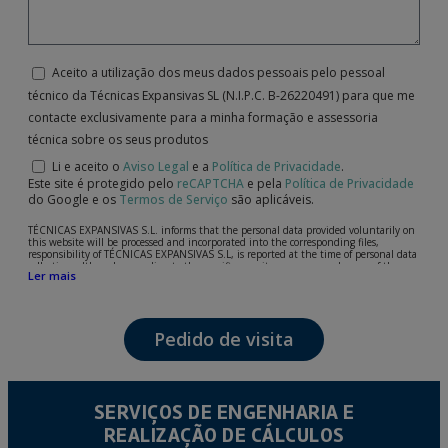
Aceito a utilização dos meus dados pessoais pelo pessoal
técnico da Técnicas Expansivas SL (N.I.P.C. B-26220491) para que me
contacte exclusivamente para a minha formação e assessoria
técnica sobre os seus produtos
Li e aceito o
Aviso Legal
e a
Política de Privacidade
.
Este site é protegido pelo
reCAPTCHA
e pela
Política de Privacidade
do Google e os
Termos de Serviço
são aplicáveis.
TÉCNICAS EXPANSIVAS S.L. informs that the personal data provided voluntarily on
this website will be processed and incorporated into the corresponding files,
responsibility of TÉCNICAS EXPANSIVAS S.L, is reported at the time of personal data
collection, although, according to the specific case, its purpose may be any of the
Ler mais
following: attention to your referred request, complaint or question, established
relationship maintenance, comprehensive and commercial customer management,
accounting and billing or sending communications, including electronic media,
news and activities related to TÉCNICAS EXPANSIVAS S.L.
Pedido de visita
The data in our files are strictly confidential and shall be treated with the utmost
confidentiality and shall comply with all the requirements provided for the General
Data Protection Regulation (GDPR) 2016.
According to Data Protection legislation, you are strongly advised not to send high-
level personal data, such as those relating to health, as they are not encoded or
SERVIÇOS DE ENGENHARIA E
encrypted. Should these details be sent, it is done so under your sole responsibility.
REALIZAÇÃO DE CÁLCULOS
The user may at any time exercise their rights of access, rectification, cancellation
and opposition under the provisions of the General Data Protection Regulation