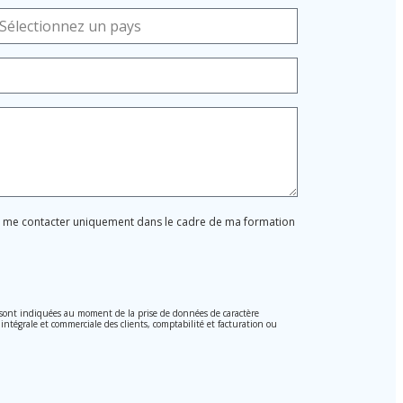
ur me contacter uniquement dans le cadre de ma formation
, sont indiquées au moment de la prise de données de caractère
 intégrale et commerciale des clients, comptabilité et facturation ou
i 15/1999 du 13 décembre sur la protection des données personnelles.
 ces donnée n'étant pas cryptées.
on des Données 2016 (RGPD) en envoyant une lettre accompagnée d'une