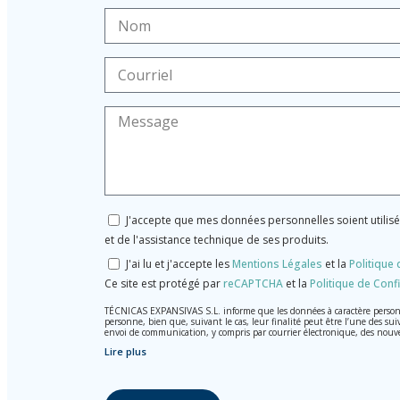
J'accepte que mes données personnelles soient utilis
et de l'assistance technique de ses produits.
J'ai lu et j'accepte les
Mentions Légales
et la
Politique 
Ce site est protégé par
reCAPTCHA
et la
Politique de Confi
TÉCNICAS EXPANSIVAS S.L. informe que les données à caractère personnel
personne, bien que, suivant le cas, leur finalité peut être l’une des sui
envoi de communication, y compris par courrier électronique, des nouv
Lire plus
Les données de nos fichiers sont absolument confidentielles et seront t
Il est recommandé de ne pas envoyer de données strictement personnelles
L’usager peut à tout moment exercer son droit d'accès, de rectificati