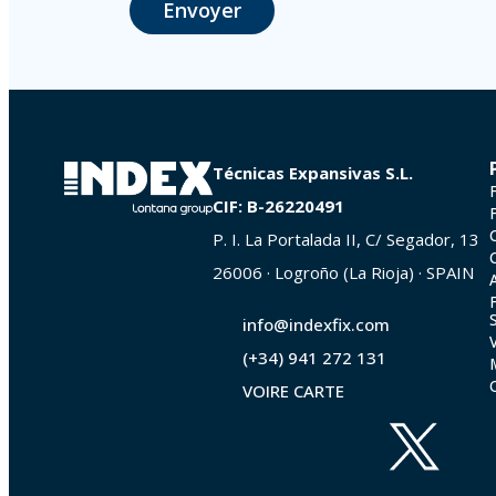
Envoyer
photocopie de votre pièce d’identité, à P.I. La Portalada II | c/ Segador 
Técnicas Expansivas S.L.
CIF: B-26220491
P. I. La Portalada II, C/ Segador, 13
26006 · Logroño (La Rioja) · SPAIN
info@indexfix.com
(+34) 941 272 131
VOIRE CARTE