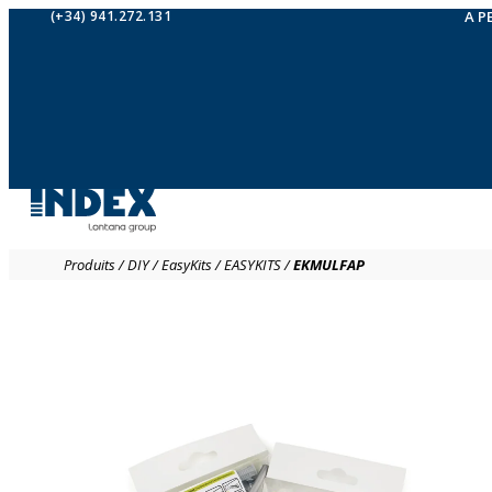
(+34) 941.272.131
A P
Produits
/
DIY
/
EasyKits
/
EASYKITS
/
EKMULFAP