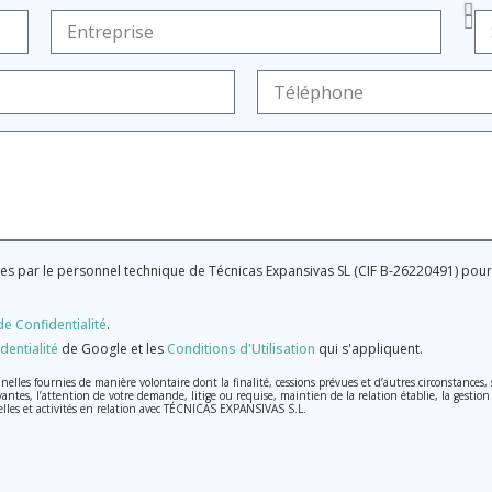
ées par le personnel technique de Técnicas Expansivas SL (CIF B-26220491) po
de Confidentialité
.
dentialité
de Google et les
Conditions d'Utilisation
qui s'appliquent.
les fournies de manière volontaire dont la finalité, cessions prévues et d’autres circonstances
vantes, l’attention de votre demande, litige ou requise, maintien de la relation établie, la gestion
elles et activités en relation avec TÉCNICAS EXPANSIVAS S.L.
raitées avec la plus grande confidentialité et répondent à toutes les exigences prévues par la lo
, conformément à la législation de Protection des données, telles que celles relatives à la santé,
on, d'annulation et d'opposition en vertu des dispositions au Règlement Général sur la Protecti