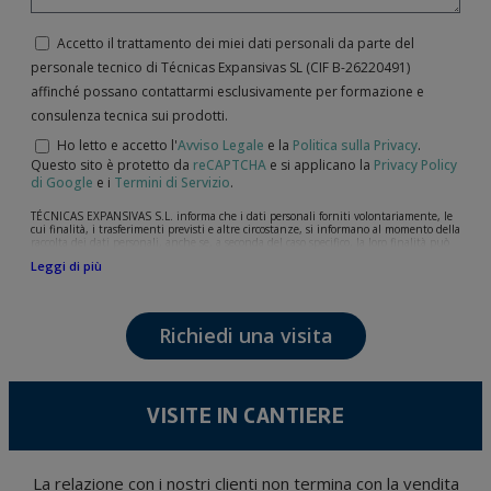
Accetto il trattamento dei miei dati personali da parte del
personale tecnico di Técnicas Expansivas SL (CIF B-­26220491)
affinché possano contattarmi esclusivamente per formazione e
consulenza tecnica sui prodotti.
Ho letto e accetto l'
Avviso Legale
e la
Politica sulla Privacy
.
Questo sito è protetto da
reCAPTCHA
e si applicano la
Privacy Policy
di Google
e i
Termini di Servizio
.
TÉCNICAS EXPANSIVAS S.L. informa che i dati personali forniti volontariamente, le
cui finalità, i trasferimenti previsti e altre circostanze, si informano al momento della
raccolta dei dati personali, anche se, a seconda del caso specifico, la loro finalità può
essere una delle seguenti: la risposta a richieste, reclami o dubbi da lei sollevati, il
Leggi di più
mantenimento della relazione stabilita, la gestione integrale e commerciale dei
clienti, la contabilità e la fatturazione o l'invio di comunicazioni, anche per via
elettronica, di notizie e attività relative a TÉCNICAS EXPANSIVAS S.L.
I dati contenuti nei nostri archivi sono assolutamente confidenziali e saranno
Richiedi una visita
trattati con la massima riservatezza e nel rispetto di tutti i requisiti del
Regolamento Generale sulla Protezione dei Dati (GDPR) del 27 aprile 2016. I dati
rimarranno registrati nei nostri archivi per il tempo necessario allo scopo per il quale
sono stati raccolti. Il periodo durante il quale saranno conservati i dati personali sarà
quello stabilito dalla legislazione vigente e sempre per la durate per cui si presta il
servizio per il quale sono stati comunicati.
VISITE IN CANTIERE
Si raccomanda di non inviare dati personali di alto livello secondo la legislazione
sulla protezione dei dati, come quelli relativi alla salute, poiché non vengono
criptati né codificati. Quindi, la responsabilità è di chi li invia.
Gli utenti possono in qualsiasi momento esercitare i loro diritti di accesso, rettifica,
La relazione con i nostri clienti non termina con la vendita