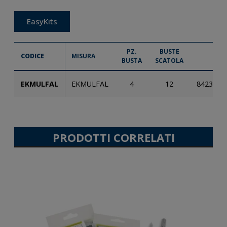
EasyKits
PZ.
BUSTE
CODICE
MISURA
EA
BUSTA
SCATOLA
EKMULFAL
EKMULFAL
4
12
8423533
PRODOTTI CORRELATI