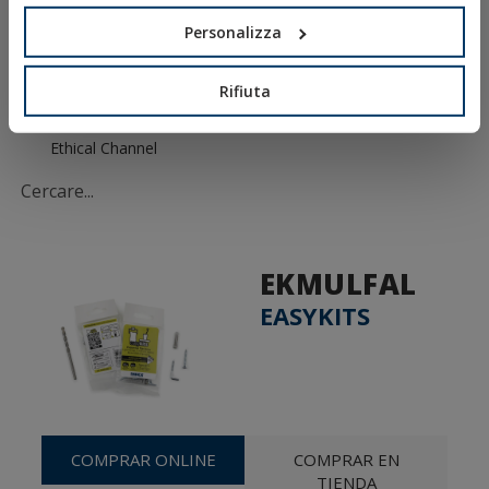
Personalizza
Avviso Legale
Politica sulla Privacy
Rifiuta
Politica sui Cookie
Condizioni di Vendita
Ethical Channel
EKMULFAL
EASYKITS
COMPRAR ONLINE
COMPRAR EN
TIENDA