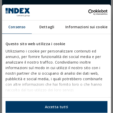
Consenso
Dettagli
Informazioni sui cookie
Questo sito web utilizza i cookie
Utilizziamo i cookie per personalizzare contenuti ed
DOWNLOAD
annunci, per fornire funzionalità dei social media e per
CATALOGHI
analizzare il nostro traffico. Condividiamo inoltre
SCHEDE TECNICHE
informazioni sul modo in cui utilizzi il nostro sito con i
SCHEDE DI SICUREZZA
nostri partner che si occupano di analisi dei dati web,
OMOLOGAZIONI
pubblicità e social media, i quali potrebbero combinarle
DOP
con altre informazioni che hai fornito loro o che hanno
SOFTWARE
raccolto dal tuo utilizzo dei loro servizi.
DOCUMENTI CAD
RISORSE CYPE
Accetta tutti