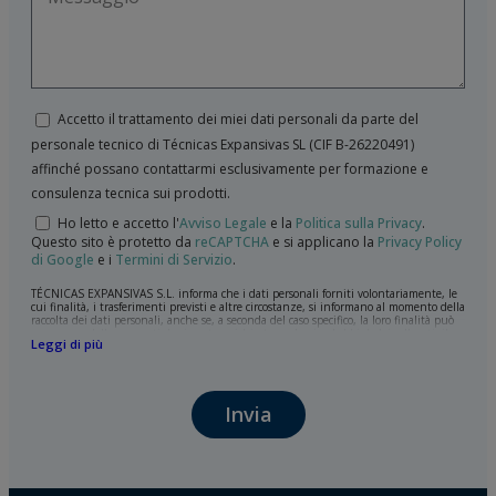
Accetto il trattamento dei miei dati personali da parte del
personale tecnico di Técnicas Expansivas SL (CIF B-­26220491)
affinché possano contattarmi esclusivamente per formazione e
consulenza tecnica sui prodotti.
Ho letto e accetto l'
Avviso Legale
e la
Politica sulla Privacy
.
Questo sito è protetto da
reCAPTCHA
e si applicano la
Privacy Policy
di Google
e i
Termini di Servizio
.
TÉCNICAS EXPANSIVAS S.L. informa che i dati personali forniti volontariamente, le
cui finalità, i trasferimenti previsti e altre circostanze, si informano al momento della
raccolta dei dati personali, anche se, a seconda del caso specifico, la loro finalità può
essere una delle seguenti: la risposta a richieste, reclami o dubbi da lei sollevati, il
Leggi di più
mantenimento della relazione stabilita, la gestione integrale e commerciale dei
clienti, la contabilità e la fatturazione o l'invio di comunicazioni, anche per via
elettronica, di notizie e attività relative a TÉCNICAS EXPANSIVAS S.L.
I dati contenuti nei nostri archivi sono assolutamente confidenziali e saranno
Invia
trattati con la massima riservatezza e nel rispetto di tutti i requisiti del
Regolamento Generale sulla Protezione dei Dati (GDPR) del 27 aprile 2016. I dati
rimarranno registrati nei nostri archivi per il tempo necessario allo scopo per il quale
sono stati raccolti. Il periodo durante il quale saranno conservati i dati personali sarà
quello stabilito dalla legislazione vigente e sempre per la durate per cui si presta il
servizio per il quale sono stati comunicati.