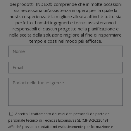
opposizione, cancellazione, limitazione del trattamento o richiesta di portabilità in
dei prodotti. INDEX® comprende che in molte occasioni
conformità con le disposizioni del regolamento generale sulla protezione dei dati
(GDPR) del 27 aprile 2016 inviando una lettera al responsabile del trattamento:
sia necessaria un’assistenza in opera per la quale la
Valentín Gómez, Direttore, insieme a una fotocopia della sua carta d'identità, a
TÉCNICAS EXPANSIVAS SL | P.I. La Portalada II | c/ Segador 13, 26006 | Logroño (La
nostra esperienza è la migliore alleata affinché tutto sia
Rioja) o inviando un’email al seguente indirizzo info@indexfix.com.
perfetto. I nostri ingegneri e tecnici assisteranno i
responsabili di ciascun progetto nella pianificazione e
nella scelta della soluzione migliore al fine di risparmiare
tempo e costi nel modo più efficace.
Accetto il trattamento dei miei dati personali da parte del
personale tecnico di Técnicas Expansivas SL (CIF B-­26220491)
affinché possano contattarmi esclusivamente per formazione e