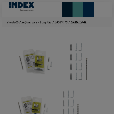
NOVITÀ E IN EVIDENZA
LONTANA GROUP
Prodotti
/
Self-service
/
EasyKits
/
EASYKITS
/
EKMULFAL