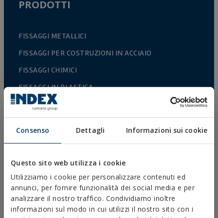
PRODOTTI
FISSAGGI METALLICI
FISSAGGI PER COSTRUZIONI IN ACCIAIO
FISSAGGI CHIMICI
FISSAGGI IN PLASTICA
FISSAGGI E ACCESSORI PER SISTEMI DI ISOLAMENTO
TERMICO (ETICS)
Consenso
Dettagli
Informazioni sui cookie
FISSAGGI PER MATERIAL VUOTI
RIVETTI
Questo sito web utilizza i cookie
ACCESSORI PER CAVI E CATENE
Utilizziamo i cookie per personalizzare contenuti ed
ACCESSORI PER RECINZIONI
annunci, per fornire funzionalità dei social media e per
analizzare il nostro traffico. Condividiamo inoltre
COLTIVAZIONE PROTETTA
informazioni sul modo in cui utilizzi il nostro sito con i
RECINTI E GABBIE