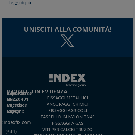
Leggi di più
UNISCITI ALLA COMUNITÀ!
PRODOTTI IN EVIDENZA
Técnicas Expansivas S.L.
FISSAGGI METALLICI
CIF: B-26220491
ANCORAGGI CHIMICI
P. I. La Portalada II, C/ Segador, 13
26006 · Logroño (La Rioja) · SPAIN
FISSAGGI AGRICOLI
TASSELLO IN NYLON TN4S
o@indexfix.com
FISSAGGI A GAS
VITI PER CALCESTRUZZO
(+34)