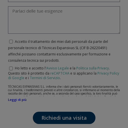
Accetto il trattamento dei miei dati personali da parte del
personale tecnico di Técnicas Expansivas SL (CIF B-­26220491)
affinché possano contattarmi esclusivamente per formazione e
consulenza tecnica sui prodotti.
Ho letto e accetto l'
Avviso Legale
e la
Politica sulla Privacy
.
Questo sito è protetto da
reCAPTCHA
e si applicano la
Privacy Policy
di Google
e i
Termini di Servizio
.
TÉCNICAS EXPANSIVAS S.L. informa che i dati personali forniti volontariamente, le
cui finalità, i trasferimenti previsti e altre circostanze, si informano al momento della
raccolta dei dati personali, anche se, a seconda del caso specifico, la loro finalità può
essere una delle seguenti: la risposta a richieste, reclami o dubbi da lei sollevati, il
Leggi di più
mantenimento della relazione stabilita, la gestione integrale e commerciale dei
clienti, la contabilità e la fatturazione o l'invio di comunicazioni, anche per via
elettronica, di notizie e attività relative a TÉCNICAS EXPANSIVAS S.L.
I dati contenuti nei nostri archivi sono assolutamente confidenziali e saranno
Richiedi una visita
trattati con la massima riservatezza e nel rispetto di tutti i requisiti del
Regolamento Generale sulla Protezione dei Dati (GDPR) del 27 aprile 2016. I dati
rimarranno registrati nei nostri archivi per il tempo necessario allo scopo per il quale
sono stati raccolti. Il periodo durante il quale saranno conservati i dati personali sarà