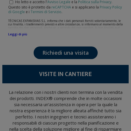
Ho letto e accetto l'
Avviso Legale
e la
Politica sulla Privacy
.
Questo sito è protetto da
reCAPTCHA
e si applicano la
Privacy Policy
di Google
e i
Termini di Servizio
.
TÉCNICAS EXPANSIVAS S.L. informa che i dati personali forniti volontariamente, le
cui finalità, i trasferimenti previsti e altre circostanze, si informano al momento della
raccolta dei dati personali, anche se, a seconda del caso specifico, la loro finalità può
essere una delle seguenti: la risposta a richieste, reclami o dubbi da lei sollevati, il
Leggi di più
mantenimento della relazione stabilita, la gestione integrale e commerciale dei
clienti, la contabilità e la fatturazione o l'invio di comunicazioni, anche per via
elettronica, di notizie e attività relative a TÉCNICAS EXPANSIVAS S.L.
I dati contenuti nei nostri archivi sono assolutamente confidenziali e saranno
Richiedi una visita
trattati con la massima riservatezza e nel rispetto di tutti i requisiti del
Regolamento Generale sulla Protezione dei Dati (GDPR) del 27 aprile 2016. I dati
rimarranno registrati nei nostri archivi per il tempo necessario allo scopo per il quale
sono stati raccolti. Il periodo durante il quale saranno conservati i dati personali sarà
quello stabilito dalla legislazione vigente e sempre per la durate per cui si presta il
servizio per il quale sono stati comunicati.
VISITE IN CANTIERE
Si raccomanda di non inviare dati personali di alto livello secondo la legislazione
sulla protezione dei dati, come quelli relativi alla salute, poiché non vengono
criptati né codificati. Quindi, la responsabilità è di chi li invia.
Gli utenti possono in qualsiasi momento esercitare i loro diritti di accesso, rettifica,
La relazione con i nostri clienti non termina con la vendita
opposizione, cancellazione, limitazione del trattamento o richiesta di portabilità in
dei prodotti. INDEX® comprende che in molte occasioni
conformità con le disposizioni del regolamento generale sulla protezione dei dati
(GDPR) del 27 aprile 2016 inviando una lettera al responsabile del trattamento:
sia necessaria un’assistenza in opera per la quale la
Valentín Gómez, Direttore, insieme a una fotocopia della sua carta d'identità, a
TÉCNICAS EXPANSIVAS SL | P.I. La Portalada II | c/ Segador 13, 26006 | Logroño (La
nostra esperienza è la migliore alleata affinché tutto sia
Rioja) o inviando un’email al seguente indirizzo info@indexfix.com.
perfetto. I nostri ingegneri e tecnici assisteranno i
responsabili di ciascun progetto nella pianificazione e
nella scelta della soluzione migliore al fine di risparmiare