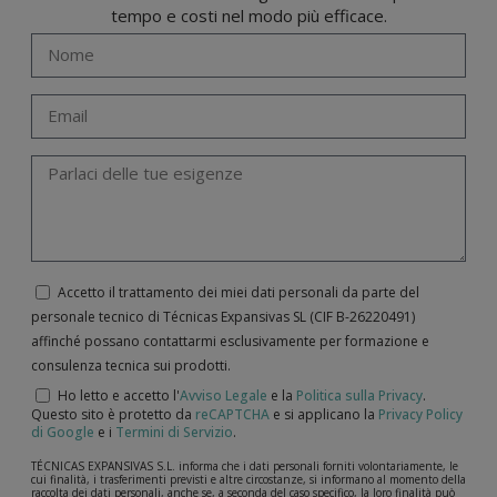
tempo e costi nel modo più efficace.
Accetto il trattamento dei miei dati personali da parte del
personale tecnico di Técnicas Expansivas SL (CIF B-­26220491)
affinché possano contattarmi esclusivamente per formazione e
consulenza tecnica sui prodotti.
Ho letto e accetto l'
Avviso Legale
e la
Politica sulla Privacy
.
Questo sito è protetto da
reCAPTCHA
e si applicano la
Privacy Policy
di Google
e i
Termini di Servizio
.
TÉCNICAS EXPANSIVAS S.L. informa che i dati personali forniti volontariamente, le
cui finalità, i trasferimenti previsti e altre circostanze, si informano al momento della
raccolta dei dati personali, anche se, a seconda del caso specifico, la loro finalità può