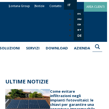
IT
Lontana Group
Notizie
Contatto
AREA CLIENTI
ES
EN
FR
PT
DE
SOLUZIONI
SERVIZI
DOWNLOAD
AZIENDA
ULTIME NOTIZIE
Come evitare
infiltrazioni negli
impianti fotovoltaici: le
chiavi per garantire una
copertura impermeabile