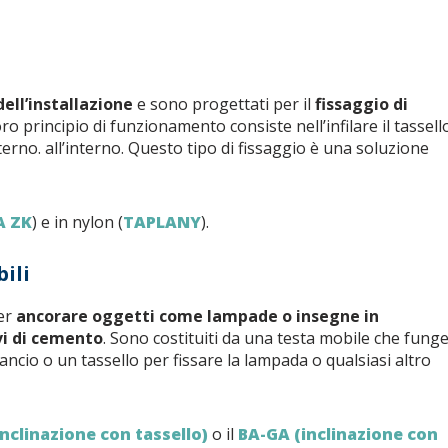
ell’installazione
e sono progettati per il
fissaggio di
 loro principio di funzionamento consiste nell’infilare il tassell
nterno. all’interno. Questo tipo di fissaggio è una soluzione
A ZK
) e in nylon (
TAPLANY
).
bili
per
ancorare oggetti come lampade o insegne in
vi di cemento
. Sono costituiti da una testa mobile che fung
ancio o un tassello per fissare la lampada o qualsiasi altro
inclinazione con tassello)
o il
BA-GA (inclinazione con