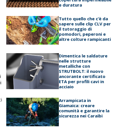
e duratura
Tutto quello che c’è da
sapere sulle clip CLV per
il tutoraggio di
pomodori, peperoni e
altre colture rampicanti
Dimentica le saldature
nelle strutture
metalliche con
STRUTBOLT: il nuovo
i
ancorante certificato
ETA per profili cavi in
i
acciaio
i
Arrampicata in
Giamaica: creare
comunità e garantire la
sicurezza nei Caraibi