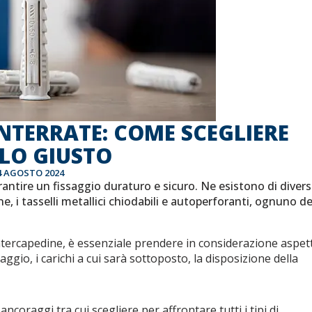
INTERRATE: COME SCEGLIERE
LO GIUSTO
4 AGOSTO 2024
antire un fissaggio duraturo e sicuro. Ne esistono di divers
ne, i tasselli metallici chiodabili e autoperforanti, ognuno de
ntercapedine, è essenziale prendere in considerazione aspett
saggio, i carichi a cui sarà sottoposto, la disposizione della
coraggi tra cui scegliere per affrontare tutti i tipi di