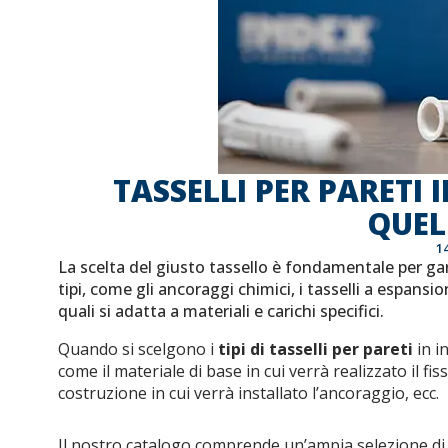
TASSELLI PER PARETI 
QUEL
1
La scelta del giusto tassello è fondamentale per gar
tipi, come gli ancoraggi chimici, i tasselli a espansio
quali si adatta a materiali e carichi specifici.
Quando si scelgono i
tipi di tasselli per pareti
in i
come il materiale di base in cui verrà realizzato il fis
costruzione in cui verrà installato l’ancoraggio, ecc.
Il nostro catalogo comprende un’ampia selezione di an