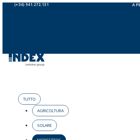
(+34) 941.272.131
A P
TUTTO
AGRICOLTURA
SOLARE