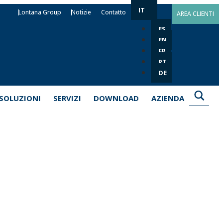
IT
Lontana Group
Notizie
Contatto
AREA CLIENTI
ES
EN
FR
PT
DE
SOLUZIONI
SERVIZI
DOWNLOAD
AZIENDA