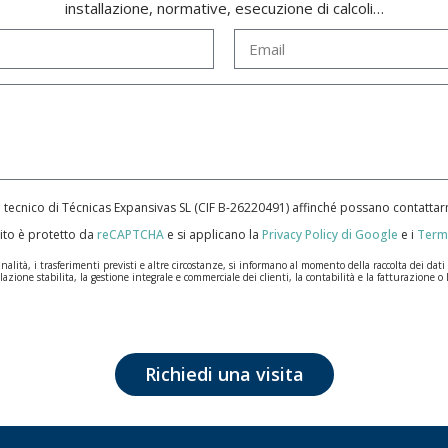
installazione, normative, esecuzione di calcoli…
e tecnico di Técnicas Expansivas SL (CIF B-­26220491) affinché possano contatt
ito è protetto da
reCAPTCHA
e si applicano la
Privacy Policy di Google
e i
Termi
ità, i trasferimenti previsti e altre circostanze, si informano al momento della raccolta dei dati pe
lazione stabilita, la gestione integrale e commerciale dei clienti, la contabilità e la fatturazione o 
n la massima riservatezza e nel rispetto di tutti i requisiti del Regolamento Generale sulla Protez
ale saranno conservati i dati personali sarà quello stabilito dalla legislazione vigente e sempre per l
tezione dei dati, come quelli relativi alla salute, poiché non vengono criptati né codificati. Quindi
Richiedi una visita
posizione, cancellazione, limitazione del trattamento o richiesta di portabilità in conformità con l
nsieme a una fotocopia della sua carta d'identità, a TÉCNICAS EXPANSIVAS SL | P.I. La Portalada I