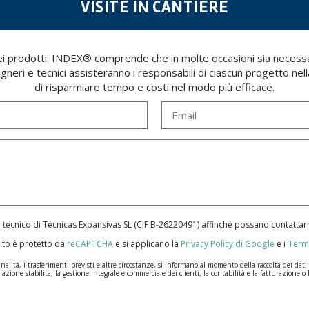
VISITE IN CANTIERE
 dei prodotti. INDEX® comprende che in molte occasioni sia necess
egneri e tecnici assisteranno i responsabili di ciascun progetto nell
di risparmiare tempo e costi nel modo più efficace.
e tecnico di Técnicas Expansivas SL (CIF B-­26220491) affinché possano contatt
ito è protetto da
reCAPTCHA
e si applicano la
Privacy Policy di Google
e i
Termi
ità, i trasferimenti previsti e altre circostanze, si informano al momento della raccolta dei dati pe
lazione stabilita, la gestione integrale e commerciale dei clienti, la contabilità e la fatturazione o 
n la massima riservatezza e nel rispetto di tutti i requisiti del Regolamento Generale sulla Protez
ale saranno conservati i dati personali sarà quello stabilito dalla legislazione vigente e sempre per l