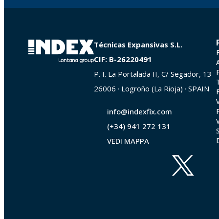
Técnicas Expansivas S.L.
CIF: B-26220491
P. I. La Portalada II, C/ Segador, 13
26006 · Logroño (La Rioja) · SPAIN
info@indexfix.com
(+34) 941 272 131
VEDI MAPPA