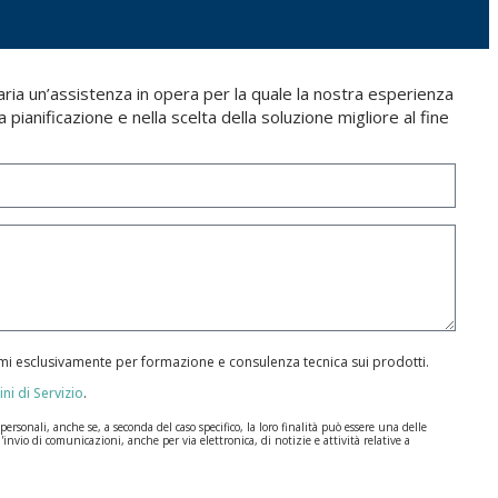
aria un’assistenza in opera per la quale la nostra esperienza
a pianificazione e nella scelta della soluzione migliore al fine
armi esclusivamente per formazione e consulenza tecnica sui prodotti.
ni di Servizio
.
rsonali, anche se, a seconda del caso specifico, la loro finalità può essere una delle
l'invio di comunicazioni, anche per via elettronica, di notizie e attività relative a
ione dei Dati (GDPR) del 27 aprile 2016. I dati rimarranno registrati nei nostri archivi
a durate per cui si presta il servizio per il quale sono stati comunicati.