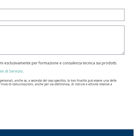
armi esclusivamente per formazione e consulenza tecnica sui prodotti.
ni di Servizio
.
rsonali, anche se, a seconda del caso specifico, la loro finalità può essere una delle
l'invio di comunicazioni, anche per via elettronica, di notizie e attività relative a
ione dei Dati (GDPR) del 27 aprile 2016. I dati rimarranno registrati nei nostri archivi
a durate per cui si presta il servizio per il quale sono stati comunicati.
, la responsabilità è di chi li invia.
e disposizioni del regolamento generale sulla protezione dei dati (GDPR) del 27 aprile
I | c/ Segador 13, 26006 | Logroño (La Rioja) o inviando un’email al seguente indirizzo