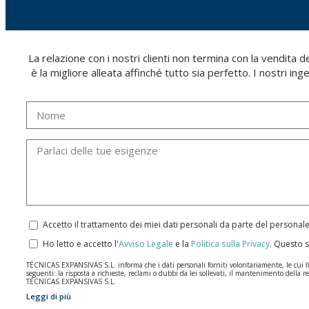
La relazione con i nostri clienti non termina con la vendita
è la migliore alleata affinché tutto sia perfetto. I nostri ing
Accetto il trattamento dei miei dati personali da parte del personal
Ho letto e accetto l'
Avviso Legale
e la
Politica sulla Privacy
.
Questo s
TÉCNICAS EXPANSIVAS S.L. informa che i dati personali forniti volontariamente, le cui final
seguenti: la risposta a richieste, reclami o dubbi da lei sollevati, il mantenimento della re
TÉCNICAS EXPANSIVAS S.L.
Leggi di più
I dati contenuti nei nostri archivi sono assolutamente confidenziali e saranno trattati co
per il tempo necessario allo scopo per il quale sono stati raccolti. Il periodo durante il qu