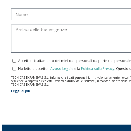
Accetto il trattamento dei miei dati personali da parte del personal
Ho letto e accetto l'
Avviso Legale
e la
Politica sulla Privacy
.
Questo s
TÉCNICAS EXPANSIVAS S.L. informa che i dati personali forniti volontariamente, le cui final
seguenti: la risposta a richieste, reclami o dubbi da lei sollevati, il mantenimento della re
TÉCNICAS EXPANSIVAS S.L.
Leggi di più
I dati contenuti nei nostri archivi sono assolutamente confidenziali e saranno trattati co
per il tempo necessario allo scopo per il quale sono stati raccolti. Il periodo durante il qu
Si raccomanda di non inviare dati personali di alto livello secondo la legislazione sulla pro
Gli utenti possono in qualsiasi momento esercitare i loro diritti di accesso, rettifica, op
2016 inviando una lettera al responsabile del trattamento: Valentín Gómez, Direttore, i
info@indexfix.com.