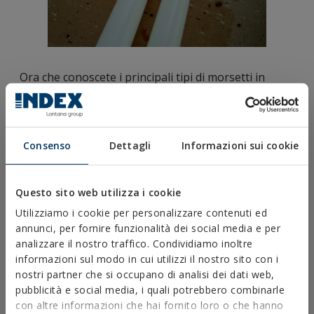
Ora che conoscete i principali tipi di morsetti in
metallo e plastica, vi consigliamo di esaminare le
specifiche tecniche
di ciascuno per scegliere
quello più adatto alle vostre esigenze. Consultate le
loro caratteristiche e specifiche e optate per
Consenso
Dettagli
Informazioni sui cookie
materiali di qualità per il vostro progetto.
ULTIME NOTIZIE
Questo sito web utilizza i cookie
Utilizziamo i cookie per personalizzare contenuti ed
Come evitare infiltrazioni
negli impianti
annunci, per fornire funzionalità dei social media e per
fotovoltaici: le chiavi per
analizzare il nostro traffico. Condividiamo inoltre
garantire una copertura
informazioni sul modo in cui utilizzi il nostro sito con i
impermeabile e duratura
nostri partner che si occupano di analisi dei dati web,
pubblicità e social media, i quali potrebbero combinarle
Tutto quello che c’è da
con altre informazioni che hai fornito loro o che hanno