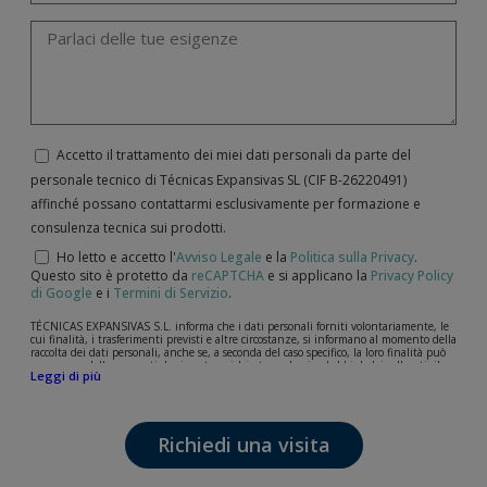
Accetto il trattamento dei miei dati personali da parte del
personale tecnico di Técnicas Expansivas SL (CIF B-­26220491)
affinché possano contattarmi esclusivamente per formazione e
consulenza tecnica sui prodotti.
Ho letto e accetto l'
Avviso Legale
e la
Politica sulla Privacy
.
Questo sito è protetto da
reCAPTCHA
e si applicano la
Privacy Policy
di Google
e i
Termini di Servizio
.
TÉCNICAS EXPANSIVAS S.L. informa che i dati personali forniti volontariamente, le
cui finalità, i trasferimenti previsti e altre circostanze, si informano al momento della
raccolta dei dati personali, anche se, a seconda del caso specifico, la loro finalità può
essere una delle seguenti: la risposta a richieste, reclami o dubbi da lei sollevati, il
Leggi di più
mantenimento della relazione stabilita, la gestione integrale e commerciale dei
clienti, la contabilità e la fatturazione o l'invio di comunicazioni, anche per via
elettronica, di notizie e attività relative a TÉCNICAS EXPANSIVAS S.L.
I dati contenuti nei nostri archivi sono assolutamente confidenziali e saranno
Richiedi una visita
trattati con la massima riservatezza e nel rispetto di tutti i requisiti del
Regolamento Generale sulla Protezione dei Dati (GDPR) del 27 aprile 2016. I dati
rimarranno registrati nei nostri archivi per il tempo necessario allo scopo per il quale
sono stati raccolti. Il periodo durante il quale saranno conservati i dati personali sarà