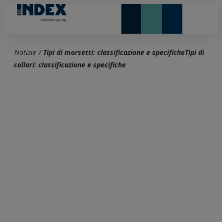
NOVITÀ E IN EVIDENZA
LONTANA GROUP
Notizie
/
Tipi di morsetti: classificazione e specificheTipi di
collari: classificazione e specifiche