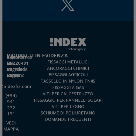
PRODOTTI IN EVIDENZA
Técnicas Expansivas S.L.
FISSAGGI METALLICI
CIF: B-26220491
ANCORAGGI CHIMICI
P. I. La Portalada II, C/ Segador, 13
26006 · Logroño (La Rioja) · SPAIN
FISSAGGI AGRICOLI
TASSELLO IN NYLON TN4S
o@indexfix.com
FISSAGGI A GAS
VITI PER CALCESTRUZZO
(+34)
FISSAGGIO PER PANNELLI SOLARI
941
VITI PER LEGNO
272
SCHIUME DI POLIURETANO
131
DOMANDE FREQUENTI
VEDI
MAPPA