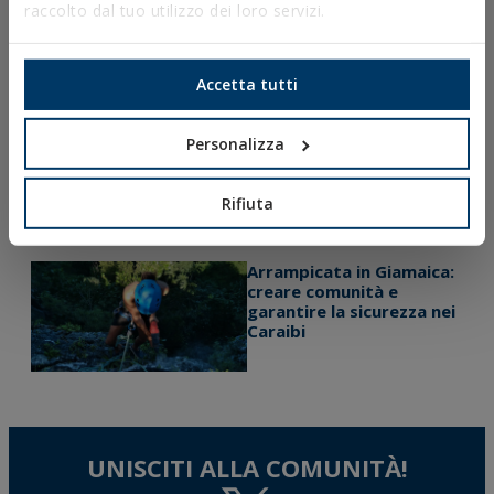
sapere sulle clip CLV per il
raccolto dal tuo utilizzo dei loro servizi.
tutoraggio di pomodori,
peperoni e altre colture
rampicanti
Accetta tutti
Dimentica le saldature
Personalizza
nelle strutture metalliche
con STRUTBOLT: il nuovo
ancorante certificato ETA
Rifiuta
per profili cavi in acciaio
Arrampicata in Giamaica:
creare comunità e
garantire la sicurezza nei
Caraibi
UNISCITI ALLA COMUNITÀ!