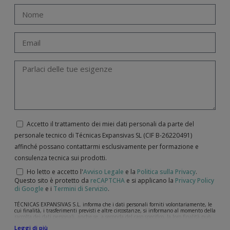
Accetto il trattamento dei miei dati personali da parte del
personale tecnico di Técnicas Expansivas SL (CIF B-­26220491)
affinché possano contattarmi esclusivamente per formazione e
consulenza tecnica sui prodotti.
Ho letto e accetto l'
Avviso Legale
e la
Politica sulla Privacy
.
Questo sito è protetto da
reCAPTCHA
e si applicano la
Privacy Policy
di Google
e i
Termini di Servizio
.
TÉCNICAS EXPANSIVAS S.L. informa che i dati personali forniti volontariamente, le
cui finalità, i trasferimenti previsti e altre circostanze, si informano al momento della
raccolta dei dati personali, anche se, a seconda del caso specifico, la loro finalità può
essere una delle seguenti: la risposta a richieste, reclami o dubbi da lei sollevati, il
Leggi di più
mantenimento della relazione stabilita, la gestione integrale e commerciale dei