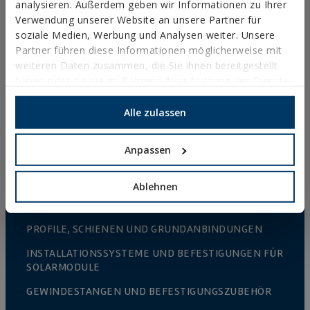
analysieren. Außerdem geben wir Informationen zu Ihrer
HAKEN, ÖSEN UND NÄGEL
Verwendung unserer Website an unsere Partner für
soziale Medien, Werbung und Analysen weiter. Unsere
HOLZVERBINDER
Partner führen diese Informationen möglicherweise mit
METRISCHE SCHRAUBEN
weiteren Daten zusammen, die Sie ihnen bereitgestellt
haben oder die sie im Rahmen Ihrer Nutzung der Dienste
ABDECKKAPPEN, BITS UND ZUBEHÖR
gesammelt haben.
MASSIVROHRSCHELLEN
Alle zulassen
LEICHTE ROHRSCHELLEN
Anpassen
BRANDSCHUTZSYSTEME
RINNENHALTER
Ablehnen
NYLON-SCHELLEN
PROFILE, SCHIENEN UND GRUNDANBINDUNGEN
INSTALLATIONSSYSTEME UND BEFESTIGUNGEN FÜR
SOLARMODULE
GEWINDESTANGEN UND BEFESTIGUNGSZUBEHÖR