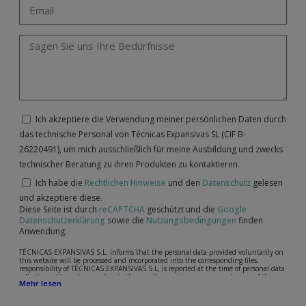
Ich akzeptiere die Verwendung meiner persönlichen Daten durch
das technische Personal von Técnicas Expansivas SL (CIF B-
26220491), um mich ausschließlich für meine Ausbildung und zwecks
technischer Beratung zu ihren Produkten zu kontaktieren.
Ich habe die
Rechtlichen Hinweise
und den
Datenschutz
gelesen
und akzeptiere diese.
Diese Seite ist durch
reCAPTCHA
geschützt und die
Google
Datenschutzerklärung
sowie die
Nutzungsbedingungen
finden
Anwendung.
TÉCNICAS EXPANSIVAS S.L. informs that the personal data provided voluntarily on
this website will be processed and incorporated into the corresponding files,
responsibility of TÉCNICAS EXPANSIVAS S.L, is reported at the time of personal data
collection, although, according to the specific case, its purpose may be any of the
Mehr lesen
following: attention to your referred request, complaint or question, established
relationship maintenance, comprehensive and commercial customer management,
accounting and billing or sending communications, including electronic media,