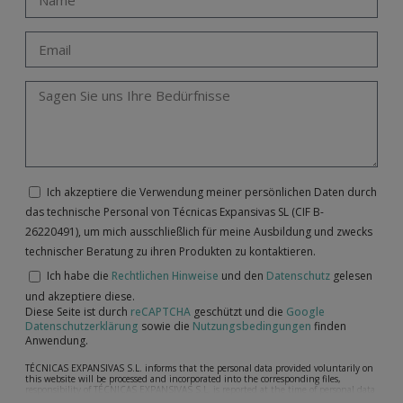
Ich akzeptiere die Verwendung meiner persönlichen Daten durch
das technische Personal von Técnicas Expansivas SL (CIF B-
26220491), um mich ausschließlich für meine Ausbildung und zwecks
technischer Beratung zu ihren Produkten zu kontaktieren.
Ich habe die
Rechtlichen Hinweise
und den
Datenschutz
gelesen
und akzeptiere diese.
Diese Seite ist durch
reCAPTCHA
geschützt und die
Google
Datenschutzerklärung
sowie die
Nutzungsbedingungen
finden
Anwendung.
TÉCNICAS EXPANSIVAS S.L. informs that the personal data provided voluntarily on
this website will be processed and incorporated into the corresponding files,
responsibility of TÉCNICAS EXPANSIVAS S.L, is reported at the time of personal data
collection, although, according to the specific case, its purpose may be any of the