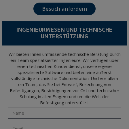
news and activities related to TÉCNICAS EXPANSIVAS S.L.
Besuch anfordern
The data in our files are strictly confidential and shall be treated with the utmost
confidentiality and shall comply with all the requirements provided for the General
Data Protection Regulation (GDPR) 2016.
According to Data Protection legislation, you are strongly advised not to send high-
level personal data, such as those relating to health, as they are not encoded or
INGENIEURWESEN UND TECHNISCHE
encrypted. Should these details be sent, it is done so under your sole responsibility.
UNTERSTÜTZUNG
The user may at any time exercise their rights of access, rectification, cancellation
and opposition under the provisions of the General Data Protection Regulation
(GDPR) 2016 by sending a letter together with a photocopy of your ID, to P.I. La
Portalada II | c/ Segador 13, 26006 | Logroño (La Rioja).
Wir bieten Ihnen umfassende technische Beratung durch
ein Team spezialisierter Ingenieure. Wir verfügen über
einen technischen Kundendienst, unsere eigene
spezialisierte Software und bieten eine äußerst
vollständige technische Dokumentation. Und vor allem
ein Team, das Sie bei Entwurf, Berechnung von
Befestigungen, Besichtigungen vor Ort und technischer
Schulung in allen Fragen rund um die Welt der
Befestigung unterstützt.