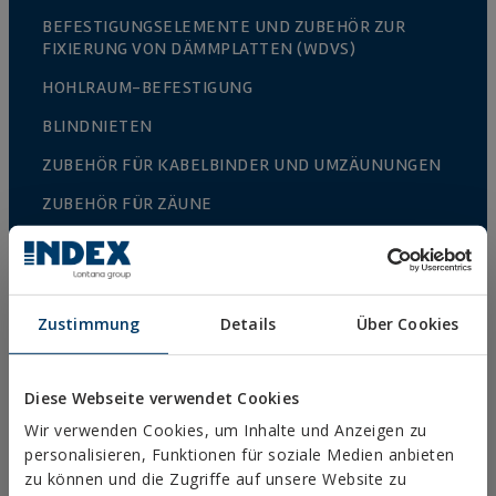
BEFESTIGUNGSELEMENTE UND ZUBEHÖR ZUR
FIXIERUNG VON DÄMMPLATTEN (WDVS)
HOHLRAUM-BEFESTIGUNG
BLINDNIETEN
ZUBEHÖR FÜR KABELBINDER UND UMZÄUNUNGEN
ZUBEHÖR FÜR ZÄUNE
GESCHÜTZTER ANBAU
ZÄUNE UND KÄFIGE
SCHNELLBAUSCHRAUBEN UND ZUBEHÖR
Zustimmung
Details
Über Cookies
DIREKTMONTAGE
DACH-UND FASSADENSCHRAUBEN
Diese Webseite verwendet Cookies
Wir verwenden Cookies, um Inhalte und Anzeigen zu
BOHR-BLECH-UND PVC FENSTERBAUSCHRAUBEN
personalisieren, Funktionen für soziale Medien anbieten
HOLZSCHRAUBEN
zu können und die Zugriffe auf unsere Website zu