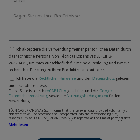
Ich akzeptiere die Verwendung meiner persönlichen Daten durch
das technische Personal von Técnicas Expansivas SL (CIF B-
26220491), um mich ausschließlich für meine Ausbildung und zwecks
technischer Beratung zu ihren Produkten zu kontaktieren.
Ich habe die
Rechtlichen Hinweise
und den
Datenschutz
gelesen
und akzeptiere diese.
Diese Seite ist durch
reCAPTCHA
geschützt und die
Google
Datenschutzerklärung
sowie die
Nutzungsbedingungen
finden
Anwendung.
TÉCNICAS EXPANSIVAS S.L. informs that the personal data provided voluntarily on
this website will be processed and incorporated into the corresponding files,
responsibility of TÉCNICAS EXPANSIVAS S.L, is reported at the time of personal data
collection, although, according to the specific case, its purpose may be any of the
Mehr lesen
following: attention to your referred request, complaint or question, established
relationship maintenance, comprehensive and commercial customer management,
accounting and billing or sending communications, including electronic media,
news and activities related to TÉCNICAS EXPANSIVAS S.L.