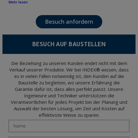
Mehr lesen
following: attention to your referred request, complaint or question, established
relationship maintenance, comprehensive and commercial customer management,
accounting and billing or sending communications, including electronic media,
news and activities related to TÉCNICAS EXPANSIVAS S.L.
Besuch anfordern
The data in our files are strictly confidential and shall be treated with the utmost
confidentiality and shall comply with all the requirements provided for the General
Data Protection Regulation (GDPR) 2016.
According to Data Protection legislation, you are strongly advised not to send high-
level personal data, such as those relating to health, as they are not encoded or
BESUCH AUF BAUSTELLEN
encrypted. Should these details be sent, it is done so under your sole responsibility.
The user may at any time exercise their rights of access, rectification, cancellation
and opposition under the provisions of the General Data Protection Regulation
(GDPR) 2016 by sending a letter together with a photocopy of your ID, to P.I. La
Portalada II | c/ Segador 13, 26006 | Logroño (La Rioja).
Die Beziehung zu unseren Kunden endet nicht mit dem
Verkauf unserer Produkte. Wir bei INDEX® wissen, dass
es in vielen Fällen notwendig ist, den Kunden auf die
Baustelle zu begleiten, wo unsere Erfahrung die
Garantie dafür ist, dass alles perfekt passt. Unsere
Ingenieure und Techniker unterstützen die
Verantwortlichen für jedes Projekt bei der Planung und
Auswahl der besten Lösung, um Zeit und Kosten auf
effektivste Weise zu sparen.