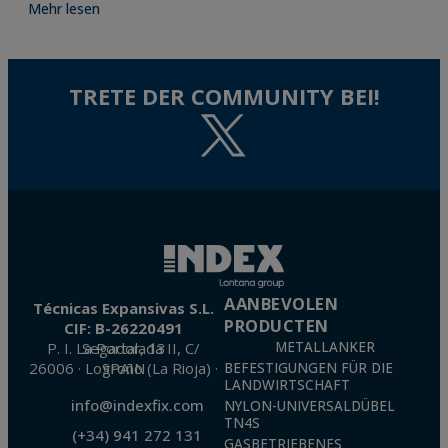
Mehr lesen
TRETE DER COMMUNITY BEI!
AANBEVOLEN
Técnicas Expansivas S.L.
PRODUCTEN
CIF: B-26220491
P. I. La Portalada II, C/ Segador, 13
METALLANKER
26006 · Logroño (La Rioja) · SPAIN
BEFESTIGUNGEN FÜR DIE
LANDWIRTSCHAFT
info@indexfix.com
NYLON-UNIVERSALDÜBEL
TN4S
(+34) 941 272 131
GASBETRIEBENES