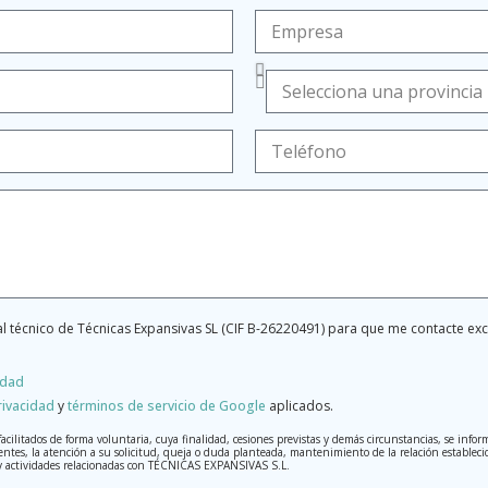
l técnico de Técnicas Expansivas SL (CIF B-26220491) para que me contacte e
idad
rivacidad
y
términos de servicio de Google
aplicados.
litados de forma voluntaria, cuya finalidad, cesiones previstas y demás circunstancias, se inform
entes, la atención a su solicitud, queja o duda planteada, mantenimiento de la relación establecida
s y actividades relacionadas con TÉCNICAS EXPANSIVAS S.L.