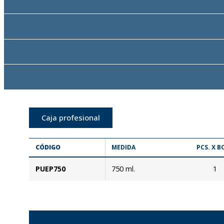
Caja profesional
CÓDIGO
MEDIDA
PCS. X B
PUEP750
750 ml.
1