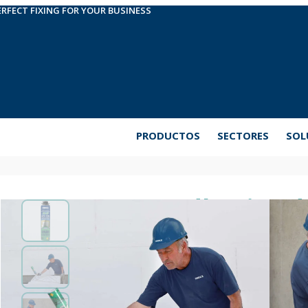
ERFECT FIXING FOR YOUR BUSINESS
PRODUCTOS
SECTORES
SOL
Espuma adhesiva de
Espuma de poliuretano adhesiva, diseñada para fija
como paneles SATE o placas de yeso laminado sobre
de alta densidad y baja expansión, que permite un
las bajas temperaturas. Se aplica con pistola.
Ampliar información