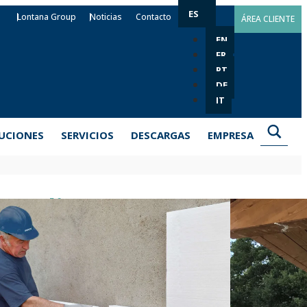
ES
Lontana Group
Noticias
Contacto
ÁREA CLIENTE
EN
FR
PT
DE
IT
UCIONES
SERVICIOS
DESCARGAS
EMPRESA
 poliuretano PU-EP
r de un modo sencillo y efectivo materiales aislantes
 una larga lista de superficies. Cuenta con una fórmula
 pegado rápido y preciso. Es resistente a la humedad y