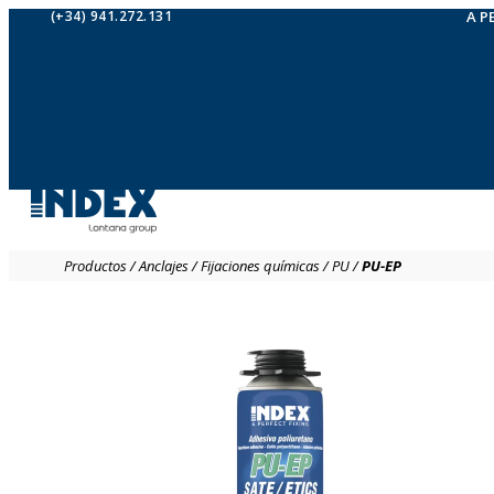
(+34) 941.272.131
A P
Productos
/
Anclajes
/
Fijaciones químicas
/
PU
/
PU-EP