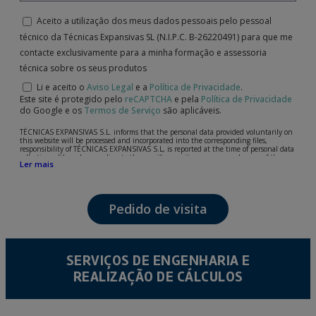
Aceito a utilização dos meus dados pessoais pelo pessoal
técnico da Técnicas Expansivas SL (N.I.P.C. B-26220491) para que me
contacte exclusivamente para a minha formação e assessoria
técnica sobre os seus produtos
Li e aceito o
Aviso Legal
e a
Política de Privacidade
.
Este site é protegido pelo
reCAPTCHA
e pela
Política de Privacidade
do Google e os
Termos de Serviço
são aplicáveis.
TÉCNICAS EXPANSIVAS S.L. informs that the personal data provided voluntarily on
this website will be processed and incorporated into the corresponding files,
responsibility of TÉCNICAS EXPANSIVAS S.L, is reported at the time of personal data
collection, although, according to the specific case, its purpose may be any of the
Ler mais
following: attention to your referred request, complaint or question, established
relationship maintenance, comprehensive and commercial customer management,
accounting and billing or sending communications, including electronic media,
news and activities related to TÉCNICAS EXPANSIVAS S.L.
Pedido de visita
The data in our files are strictly confidential and shall be treated with the utmost
confidentiality and shall comply with all the requirements provided for the General
Data Protection Regulation (GDPR) 2016.
According to Data Protection legislation, you are strongly advised not to send high-
level personal data, such as those relating to health, as they are not encoded or
SERVIÇOS DE ENGENHARIA E
encrypted. Should these details be sent, it is done so under your sole responsibility.
REALIZAÇÃO DE CÁLCULOS
The user may at any time exercise their rights of access, rectification, cancellation
and opposition under the provisions of the General Data Protection Regulation
(GDPR) 2016 by sending a letter together with a photocopy of your ID, to P.I. La
Portalada II | c/ Segador 13, 26006 | Logroño (La Rioja).