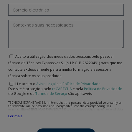
Aceito a utilização dos meus dados pessoais pelo pessoal
técnico da Técnicas Expansivas SL (N.I.P.C. B-26220491) para que me
contacte exclusivamente para a minha formação e assessoria
técnica sobre os seus produtos
Li e aceito o
Aviso Legal
e a
Política de Privacidade
.
Este site é protegido pelo
reCAPTCHA
e pela
Política de Privacidade
do Google e os
Termos de Serviço
são aplicáveis.
TÉCNICAS EXPANSIVAS S.L. informs that the personal data provided voluntarily on
this website will be processed and incorporated into the corresponding files,
responsibility of TÉCNICAS EXPANSIVAS S.L, is reported at the time of personal data
collection, although, according to the specific case, its purpose may be any of the
Ler mais
following: attention to your referred request, complaint or question, established
relationship maintenance, comprehensive and commercial customer management,
accounting and billing or sending communications, including electronic media,
news and activities related to TÉCNICAS EXPANSIVAS S.L.