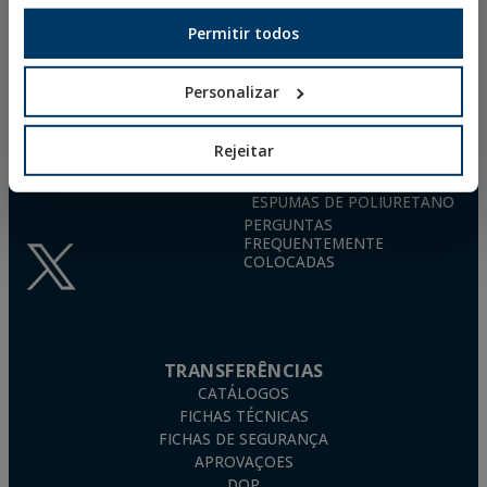
DESTAQUE
CIF: B-26220491
P. I. La Portalada II, C/ Segador, 13
FIXAÇÕES METÁLICAS
Permitir todos
26006 · Logroño (La Rioja) · SPAIN
FIXAÇÕES AGRÍCOLAS
BUCHA DE NYLON TN4S
info@indexfix.com
Personalizar
FIXAÇÃO A GÁS
BUCHAS EM BETÃO
(+34) 941 272 131
FIXAÇÕES PARA PAINÉIS
Rejeitar
VER MAPA
SOLARES
PARAFUSOS PARA MADEIRA
ESPUMAS DE POLIURETANO
PERGUNTAS
FREQUENTEMENTE
COLOCADAS
TRANSFERÊNCIAS
CATÁLOGOS
FICHAS TÉCNICAS
FICHAS DE SEGURANÇA
APROVAÇOES
DOP