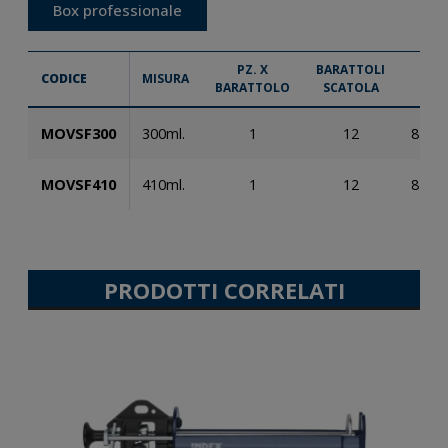
Box professionale
PZ. X
BARATTOLI
CODICE
MISURA
BARATTOLO
SCATOLA
MOVSF300
300ml.
1
12
8423
MOVSF410
410ml.
1
12
8423
PRODOTTI CORRELATI