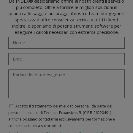
Da INDEX® desideriamo offrire ai nostri clienti il servizio
(GDPR) del 27 aprile 2016 inviando una lettera al responsabile del trattamento:
più completo. Oltre a fornire le migliori soluzioni in
Valentín Gómez, Direttore, insieme a una fotocopia della sua carta d'identità, a
TÉCNICAS EXPANSIVAS SL | P.I. La Portalada II | c/ Segador 13, 26006 | Logroño (La
quanto a fissaggi e ancoraggi, il nostro team di ingegneri
Rioja) o inviando un’email al seguente indirizzo info@indexfix.com.
specializzati offre consulenza tecnica a tutti i clienti.
Inoltre, disponiamo di potenti strumenti software per
eseguire i calcoli necessari con estrema precisione.
Accetto il trattamento dei miei dati personali da parte del
personale tecnico di Técnicas Expansivas SL (CIF B-­26220491)
affinché possano contattarmi esclusivamente per formazione e
consulenza tecnica sui prodotti.