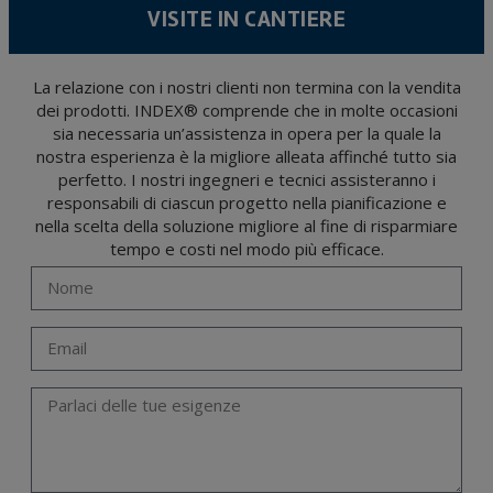
servizio per il quale sono stati comunicati.
VISITE IN CANTIERE
Si raccomanda di non inviare dati personali di alto livello secondo la legislazione
sulla protezione dei dati, come quelli relativi alla salute, poiché non vengono
criptati né codificati. Quindi, la responsabilità è di chi li invia.
Gli utenti possono in qualsiasi momento esercitare i loro diritti di accesso, rettifica,
La relazione con i nostri clienti non termina con la vendita
opposizione, cancellazione, limitazione del trattamento o richiesta di portabilità in
dei prodotti. INDEX® comprende che in molte occasioni
conformità con le disposizioni del regolamento generale sulla protezione dei dati
(GDPR) del 27 aprile 2016 inviando una lettera al responsabile del trattamento:
sia necessaria un’assistenza in opera per la quale la
Valentín Gómez, Direttore, insieme a una fotocopia della sua carta d'identità, a
TÉCNICAS EXPANSIVAS SL | P.I. La Portalada II | c/ Segador 13, 26006 | Logroño (La
nostra esperienza è la migliore alleata affinché tutto sia
Rioja) o inviando un’email al seguente indirizzo info@indexfix.com.
perfetto. I nostri ingegneri e tecnici assisteranno i
responsabili di ciascun progetto nella pianificazione e
nella scelta della soluzione migliore al fine di risparmiare
tempo e costi nel modo più efficace.