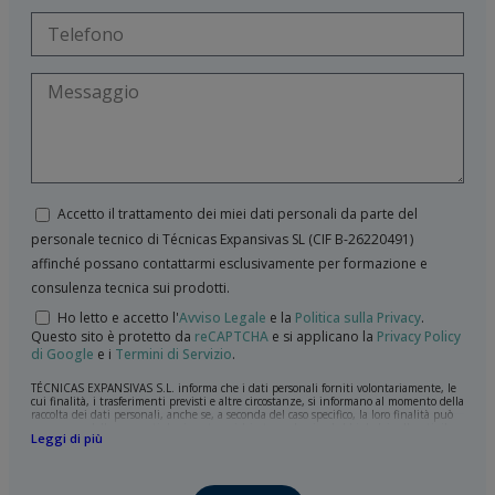
Accetto il trattamento dei miei dati personali da parte del
personale tecnico di Técnicas Expansivas SL (CIF B-­26220491)
affinché possano contattarmi esclusivamente per formazione e
consulenza tecnica sui prodotti.
Ho letto e accetto l'
Avviso Legale
e la
Politica sulla Privacy
.
Questo sito è protetto da
reCAPTCHA
e si applicano la
Privacy Policy
di Google
e i
Termini di Servizio
.
TÉCNICAS EXPANSIVAS S.L. informa che i dati personali forniti volontariamente, le
cui finalità, i trasferimenti previsti e altre circostanze, si informano al momento della
raccolta dei dati personali, anche se, a seconda del caso specifico, la loro finalità può
essere una delle seguenti: la risposta a richieste, reclami o dubbi da lei sollevati, il
Leggi di più
mantenimento della relazione stabilita, la gestione integrale e commerciale dei
clienti, la contabilità e la fatturazione o l'invio di comunicazioni, anche per via
elettronica, di notizie e attività relative a TÉCNICAS EXPANSIVAS S.L.
I dati contenuti nei nostri archivi sono assolutamente confidenziali e saranno