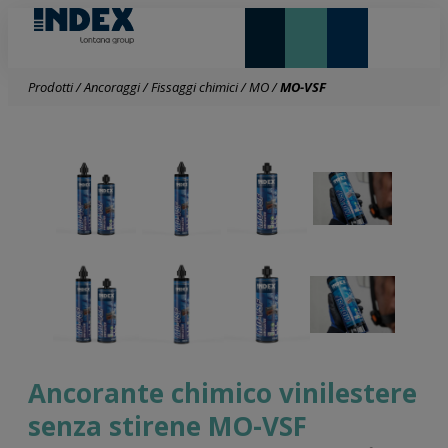
NOVITÀ E IN EVIDENZA
LONTANA GROUP
Prodotti
/
Ancoraggi
/
Fissaggi chimici
/
MO
/
MO-VSF
Ancorante chimico vinilestere
senza stirene MO-VSF