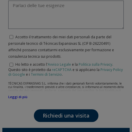
Accetto il trattamento dei miei dati personali da parte del
personale tecnico di Técnicas Expansivas SL (CIF B-­26220491)
affinché possano contattarmi esclusivamente per formazione e
consulenza tecnica sui prodotti.
Ho letto e accetto l'
Avviso Legale
e la
Politica sulla Privacy
.
Questo sito è protetto da
reCAPTCHA
e si applicano la
Privacy Policy
di Google
e i
Termini di Servizio
.
TÉCNICAS EXPANSIVAS S.L. informa che i dati personali forniti volontariamente, le
cui finalità, i trasferimenti previsti e altre circostanze, si informano al momento della
raccolta dei dati personali, anche se, a seconda del caso specifico, la loro finalità può
essere una delle seguenti: la risposta a richieste, reclami o dubbi da lei sollevati, il
Leggi di più
mantenimento della relazione stabilita, la gestione integrale e commerciale dei
clienti, la contabilità e la fatturazione o l'invio di comunicazioni, anche per via
elettronica, di notizie e attività relative a TÉCNICAS EXPANSIVAS S.L.
I dati contenuti nei nostri archivi sono assolutamente confidenziali e saranno
Richiedi una visita
trattati con la massima riservatezza e nel rispetto di tutti i requisiti del
Regolamento Generale sulla Protezione dei Dati (GDPR) del 27 aprile 2016. I dati
rimarranno registrati nei nostri archivi per il tempo necessario allo scopo per il quale
sono stati raccolti. Il periodo durante il quale saranno conservati i dati personali sarà
quello stabilito dalla legislazione vigente e sempre per la durate per cui si presta il