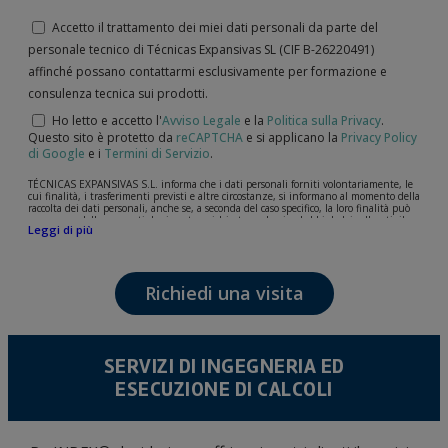
Accetto il trattamento dei miei dati personali da parte del
personale tecnico di Técnicas Expansivas SL (CIF B-­26220491)
affinché possano contattarmi esclusivamente per formazione e
consulenza tecnica sui prodotti.
Ho letto e accetto l'
Avviso Legale
e la
Politica sulla Privacy
.
Questo sito è protetto da
reCAPTCHA
e si applicano la
Privacy Policy
di Google
e i
Termini di Servizio
.
TÉCNICAS EXPANSIVAS S.L. informa che i dati personali forniti volontariamente, le
cui finalità, i trasferimenti previsti e altre circostanze, si informano al momento della
raccolta dei dati personali, anche se, a seconda del caso specifico, la loro finalità può
essere una delle seguenti: la risposta a richieste, reclami o dubbi da lei sollevati, il
Leggi di più
mantenimento della relazione stabilita, la gestione integrale e commerciale dei
clienti, la contabilità e la fatturazione o l'invio di comunicazioni, anche per via
elettronica, di notizie e attività relative a TÉCNICAS EXPANSIVAS S.L.
I dati contenuti nei nostri archivi sono assolutamente confidenziali e saranno
Richiedi una visita
trattati con la massima riservatezza e nel rispetto di tutti i requisiti del
Regolamento Generale sulla Protezione dei Dati (GDPR) del 27 aprile 2016. I dati
rimarranno registrati nei nostri archivi per il tempo necessario allo scopo per il quale
sono stati raccolti. Il periodo durante il quale saranno conservati i dati personali sarà
quello stabilito dalla legislazione vigente e sempre per la durate per cui si presta il
servizio per il quale sono stati comunicati.
SERVIZI DI INGEGNERIA ED
Si raccomanda di non inviare dati personali di alto livello secondo la legislazione
ESECUZIONE DI CALCOLI
sulla protezione dei dati, come quelli relativi alla salute, poiché non vengono
criptati né codificati. Quindi, la responsabilità è di chi li invia.
Gli utenti possono in qualsiasi momento esercitare i loro diritti di accesso, rettifica,
opposizione, cancellazione, limitazione del trattamento o richiesta di portabilità in
conformità con le disposizioni del regolamento generale sulla protezione dei dati