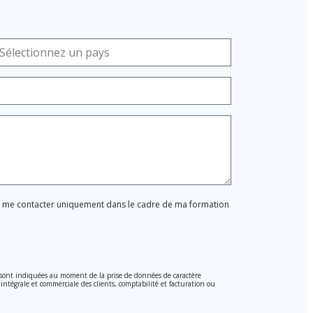
ur me contacter uniquement dans le cadre de ma formation
, sont indiquées au moment de la prise de données de caractère
 intégrale et commerciale des clients, comptabilité et facturation ou
i 15/1999 du 13 décembre sur la protection des données personnelles.