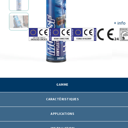
sûr pour les utilisateurs.
Amplifier les informations
HOMOLOGATIONS ET CERTIFICATS
+ info
GAMME
CARACTÉRISTIQUES
APPLICATIONS