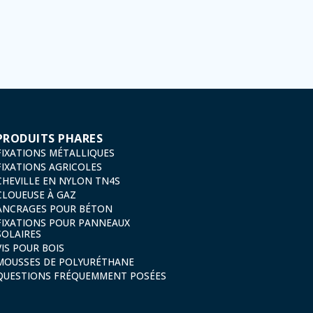
, conformément à la législation de Protection des données, telles que celles relatives à la santé,
on, d'annulation et d'opposition en vertu des dispositions au Règlement Général sur la Protecti
13, 26006 | Logroño (La Rioja).
PRODUITS PHARES
FIXATIONS MÉTALLIQUES
FIXATIONS AGRICOLES
CHEVILLE EN NYLON TN4S
CLOUEUSE À GAZ
ANCRAGES POUR BÉTON
FIXATIONS POUR PANNEAUX
SOLAIRES
VIS POUR BOIS
MOUSSES DE POLYURÉTHANE
QUESTIONS FRÉQUEMMENT POSÉES