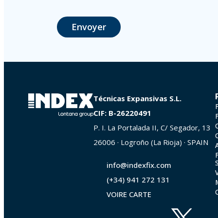
Il est recommandé de ne pas envoyer de données strictement personnelles
L’usager peut à tout moment exercer son droit d'accès, de rectificati
Envoyer
photocopie de votre pièce d’identité, à P.I. La Portalada II | c/ Segador 
Técnicas Expansivas S.L.
CIF: B-26220491
P. I. La Portalada II, C/ Segador, 13
26006 · Logroño (La Rioja) · SPAIN
info@indexfix.com
(+34) 941 272 131
VOIRE CARTE