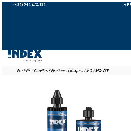
(+34) 941.272.131
A P
Produits
/
Chevilles
/
Fixations chimiques
/
MO
/
MO-VSF