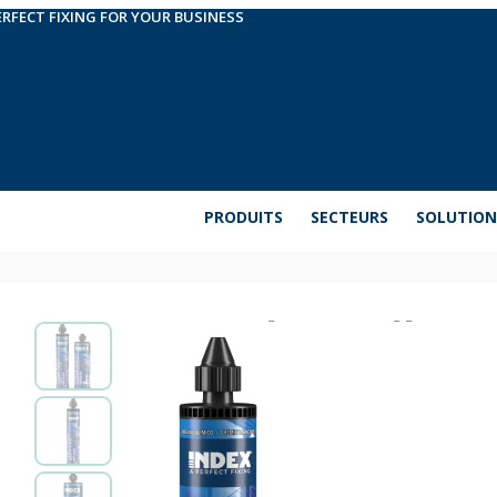
ERFECT FIXING FOR YOUR BUSINESS
PRODUITS
SECTEURS
SOLUTION
Cartouche scellem
vinylester sans st
Cheville chimique hybride en vinylester. Permet 
le béton ou la maçonnerie. Elle peut être utilisée 
l’intérieur comme à l’extérieur. Elle est homologué
(option 7), la maçonnerie et les armatures post-inst