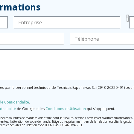
ormations
ées par le personnel technique de Técnicas Expansivas SL (CIF B-26220491) po
de Confidentialité
.
dentialité
de Google et les
Conditions d'Utilisation
qui s'appliquent.
les fournies de manière volontaire dont la finalité, cessions prévues et d’autres circonstances
vantes, l’attention de votre demande, litige ou requise, maintien de la relation établie, la gestion
elles et activités en relation avec TÉCNICAS EXPANSIVAS S.L.
raitées avec la plus grande confidentialité et répondent à toutes les exigences prévues par la lo