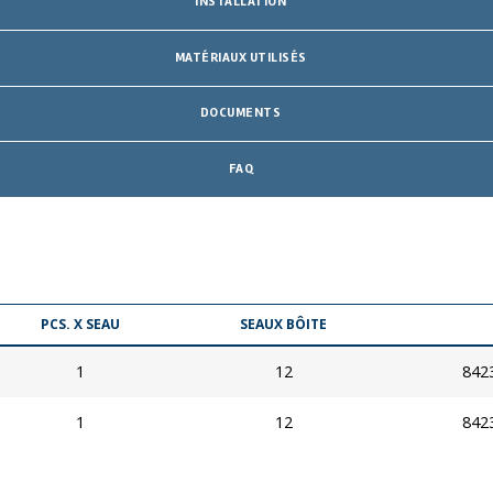
INSTALLATION
MATÉRIAUX UTILISÉS
DOCUMENTS
FAQ
PCS. X SEAU
SEAUX BÔITE
1
12
842
1
12
842