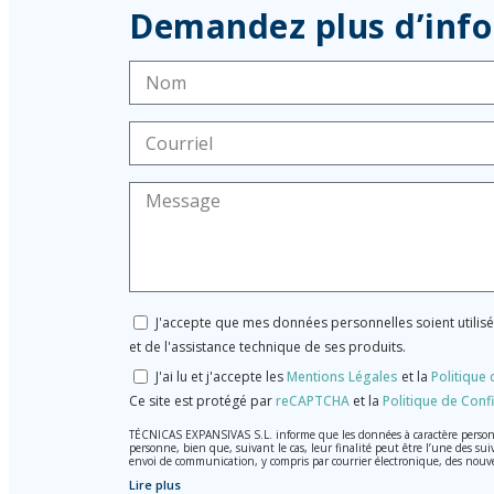
Demandez plus d’inf
J'accepte que mes données personnelles soient utilis
et de l'assistance technique de ses produits.
J'ai lu et j'accepte les
Mentions Légales
et la
Politique 
Ce site est protégé par
reCAPTCHA
et la
Politique de Confi
TÉCNICAS EXPANSIVAS S.L. informe que les données à caractère personnel
personne, bien que, suivant le cas, leur finalité peut être l’une des sui
envoi de communication, y compris par courrier électronique, des nouv
Lire plus
Les données de nos fichiers sont absolument confidentielles et seront t