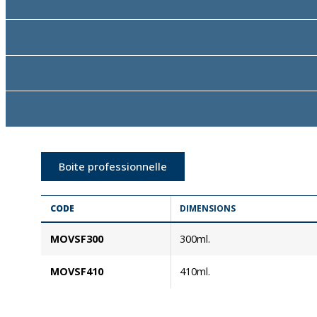
Boite professionnelle
CODE
DIMENSIONS
MOVSF300
300ml.
MOVSF410
410ml.