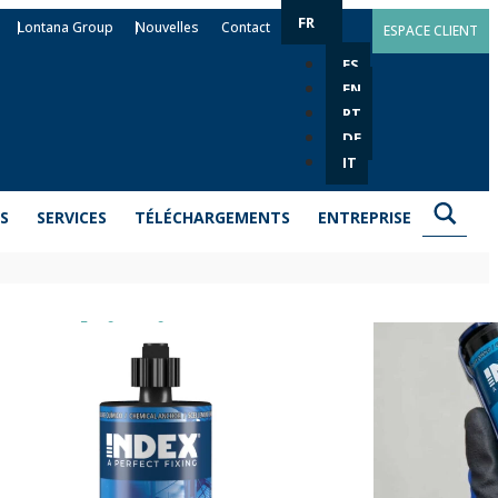
FR
Lontana Group
Nouvelles
Contact
ESPACE CLIENT
ES
EN
PT
DE
IT
S
SERVICES
TÉLÉCHARGEMENTS
ENTREPRISE
ent chimique
yrène MO-VSF
de fixer des éléments soumis à des charges élevées dans
pour des charges statiques ou quasi statiques, à
e ETA pour une utilisation dans le béton non fissuré
allées. Il ne contient pas de styrène, ce qui le rend plus