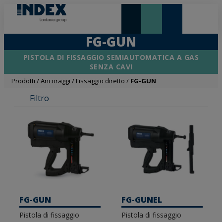
NOVITÀ E IN EVIDENZA
LONTANA GROUP
FG-GUN
PISTOLA DI FISSAGGIO SEMIAUTOMATICA A GAS
SENZA CAVI
Prodotti
/
Ancoraggi
/
Fissaggio diretto
/
FG-GUN
Filtro
FG-GUN
FG-GUNEL
Pistola di fissaggio
Pistola di fissaggio