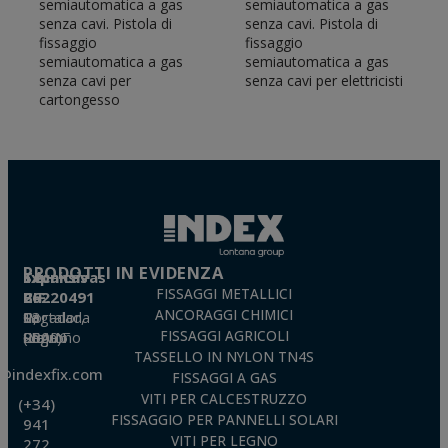
semiautomatica a gas
semiautomatica a gas
senza cavi. Pistola di
senza cavi. Pistola di
fissaggio
fissaggio
semiautomatica a gas
semiautomatica a gas
senza cavi per
senza cavi per elettricisti
cartongesso
PRODOTTI IN EVIDENZA
Técnicas Expansivas S.L.
FISSAGGI METALLICI
CIF: B-26220491
ANCORAGGI CHIMICI
P. I. La Portalada II, C/ Segador, 13
26006 · Logroño (La Rioja) · SPAIN
FISSAGGI AGRICOLI
TASSELLO IN NYLON TN4S
o@indexfix.com
FISSAGGI A GAS
VITI PER CALCESTRUZZO
(+34)
FISSAGGIO PER PANNELLI SOLARI
941
VITI PER LEGNO
272