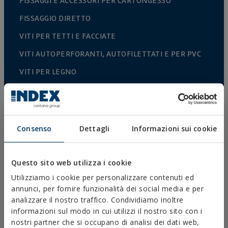
FISSAGGI E ACCESSORI PER CARTONGESSO
FISSAGGIO DIRETTO
VITI PER TETTI E FACCIATE
VITI AUTOPERFORANTI, AUTOFILETTATI E PER PVC
VITI PER LEGNO
CHIODI E GANCI
CONNETTORI PER LEGNO
BULLONERIA NORMALIZZATA
Consenso
Dettagli
Informazioni sui cookie
PUNTE, INSERTI E ACCESSORI
COLLARI METALLICI PESANTI
Questo sito web utilizza i cookie
Utilizziamo i cookie per personalizzare contenuti ed
COLLARI METALLICI LEGGERI
annunci, per fornire funzionalità dei social media e per
SISTEMI DI PROTEZIONE ANTINCENDIO
analizzare il nostro traffico. Condividiamo inoltre
informazioni sul modo in cui utilizzi il nostro sito con i
SUPPORTI PER GRONDAIE
nostri partner che si occupano di analisi dei dati web,