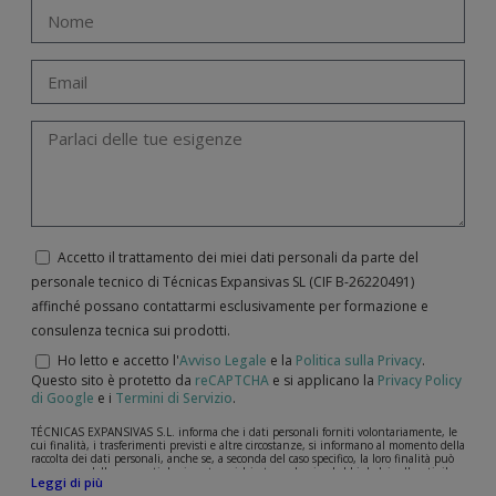
Accetto il trattamento dei miei dati personali da parte del
personale tecnico di Técnicas Expansivas SL (CIF B-­26220491)
affinché possano contattarmi esclusivamente per formazione e
consulenza tecnica sui prodotti.
Ho letto e accetto l'
Avviso Legale
e la
Politica sulla Privacy
.
Questo sito è protetto da
reCAPTCHA
e si applicano la
Privacy Policy
di Google
e i
Termini di Servizio
.
TÉCNICAS EXPANSIVAS S.L. informa che i dati personali forniti volontariamente, le
cui finalità, i trasferimenti previsti e altre circostanze, si informano al momento della
raccolta dei dati personali, anche se, a seconda del caso specifico, la loro finalità può
essere una delle seguenti: la risposta a richieste, reclami o dubbi da lei sollevati, il
Leggi di più
mantenimento della relazione stabilita, la gestione integrale e commerciale dei