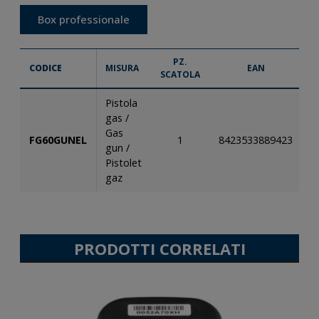
Box professionale
PZ.
CODICE
MISURA
EAN
SCATOLA
T
Pistola
gas /
Gas
FG60GUNEL
1
8423533889423
gun /
Pistolet
gaz
PRODOTTI CORRELATI