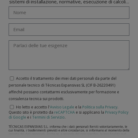
sistemi di installazione, normative, esecuzione di calcoli…
Accetto il trattamento dei miei dati personali da parte del
personale tecnico di Técnicas Expansivas SL (CIF B-­26220491)
affinché possano contattarmi esclusivamente per formazione e
consulenza tecnica sui prodotti.
Ho letto e accetto l'
Avviso Legale
e la
Politica sulla Privacy
.
Questo sito è protetto da
reCAPTCHA
e si applicano la
Privacy Policy
di Google
e i
Termini di Servizio
.
TÉCNICAS EXPANSIVAS S.L. informa che i dati personali forniti volontariamente, le
cui finalità, i trasferimenti previsti e altre circostanze, si informano al momento della
raccolta dei dati personali, anche se, a seconda del caso specifico, la loro finalità può
essere una delle seguenti: la risposta a richieste, reclami o dubbi da lei sollevati, il