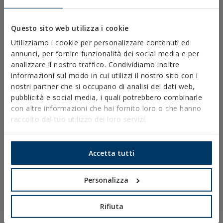
FISSAGGIO PER PANNELLI SOLARI
941
VITI PER LEGNO
272
SCHIUME DI POLIURETANO
131
Questo sito web utilizza i cookie
DOMANDE FREQUENTI
VEDI
Utilizziamo i cookie per personalizzare contenuti ed
MAPPA
annunci, per fornire funzionalità dei social media e per
analizzare il nostro traffico. Condividiamo inoltre
informazioni sul modo in cui utilizzi il nostro sito con i
nostri partner che si occupano di analisi dei dati web,
pubblicità e social media, i quali potrebbero combinarle
con altre informazioni che hai fornito loro o che hanno
raccolto dal tuo utilizzo dei loro servizi.
Accetta tutti
Personalizza
DOWNLOAD
Rifiuta
CATALOGHI