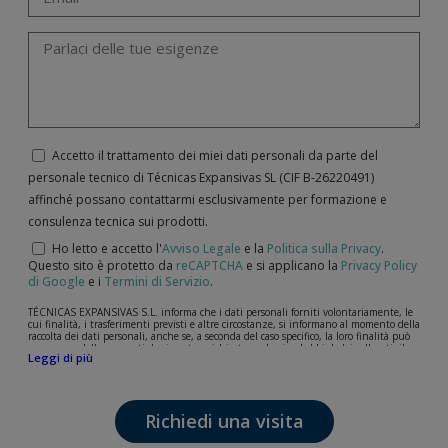
Accetto il trattamento dei miei dati personali da parte del
personale tecnico di Técnicas Expansivas SL (CIF B-­26220491)
affinché possano contattarmi esclusivamente per formazione e
consulenza tecnica sui prodotti.
Ho letto e accetto l'
Avviso Legale
e la
Politica sulla Privacy
.
Questo sito è protetto da
reCAPTCHA
e si applicano la
Privacy Policy
di Google
e i
Termini di Servizio
.
TÉCNICAS EXPANSIVAS S.L. informa che i dati personali forniti volontariamente, le
cui finalità, i trasferimenti previsti e altre circostanze, si informano al momento della
raccolta dei dati personali, anche se, a seconda del caso specifico, la loro finalità può
essere una delle seguenti: la risposta a richieste, reclami o dubbi da lei sollevati, il
Leggi di più
mantenimento della relazione stabilita, la gestione integrale e commerciale dei
clienti, la contabilità e la fatturazione o l'invio di comunicazioni, anche per via
elettronica, di notizie e attività relative a TÉCNICAS EXPANSIVAS S.L.
I dati contenuti nei nostri archivi sono assolutamente confidenziali e saranno
Richiedi una visita
trattati con la massima riservatezza e nel rispetto di tutti i requisiti del
Regolamento Generale sulla Protezione dei Dati (GDPR) del 27 aprile 2016. I dati
rimarranno registrati nei nostri archivi per il tempo necessario allo scopo per il quale