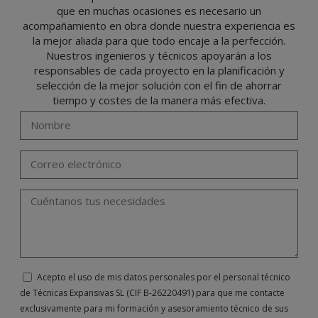
oponerse, cancelarlos, limitar su tratamiento o solicitar su portabilidad con arreglo a
que en muchas ocasiones es necesario un
lo previsto en el Reglamento General de Protección de Datos (RGPD) de 27 de abril
de 2016 enviando una carta a su responsable de tratamiento: Valentín Gómez,
acompañamiento en obra donde nuestra experiencia es
Gerente, junto con la fotocopia de su DNI, a TÉCNICAS EXPANSIVAS SL | P.I. La
Portalada II | c/ Segador 13, 26006 | Logroño (La Rioja) o a través de la dirección de
la mejor aliada para que todo encaje a la perfección.
correo electrónico
info@indexfix.com
.
Nuestros ingenieros y técnicos apoyarán a los
responsables de cada proyecto en la planificación y
selección de la mejor solución con el fin de ahorrar
tiempo y costes de la manera más efectiva.
Acepto el uso de mis datos personales por el personal técnico
de Técnicas Expansivas SL (CIF B-26220491) para que me contacte
exclusivamente para mi formación y asesoramiento técnico de sus