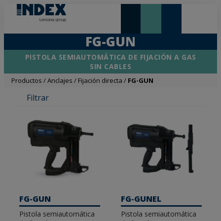
NOVEDADES Y DESTACADOS
LONTANA GROUP
FG-GUN
PISTOLA SEMIAUTOMÁTICA DE FIJACIÓN A GAS
SIN CABLES
Productos
/
Anclajes
/
Fijación directa
/
FG-GUN
Filtrar
FG-GUN
FG-GUNEL
Pistola semiautomática
Pistola semiautomática