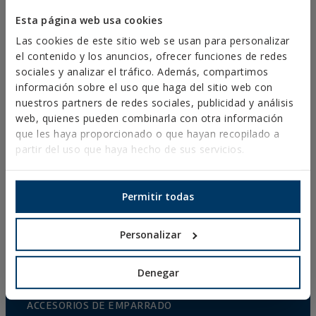
Esta página web usa cookies
Las cookies de este sitio web se usan para personalizar
PRODUCTOS
el contenido y los anuncios, ofrecer funciones de redes
sociales y analizar el tráfico. Además, compartimos
información sobre el uso que haga del sitio web con
FIJACIONES METÁLICAS
nuestros partners de redes sociales, publicidad y análisis
web, quienes pueden combinarla con otra información
FIJACIONES PARA CONSTRUCCIONES DE ACERO
que les haya proporcionado o que hayan recopilado a
FIJACIONES QUÍMICAS
partir del uso que haya hecho de sus servicios.
FIJACIONES PLÁSTICAS
FIJACIONES Y ACCESORIOS PARA SISTEMAS DE
Permitir todas
AISLAMIENTO TÉRMICO (SATE)
FIJACIONES PARA MATERIALES HUECOS
Personalizar
REMACHES
Denegar
ACCESORIOS PARA CABLE Y CADENA
ACCESORIOS DE EMPARRADO