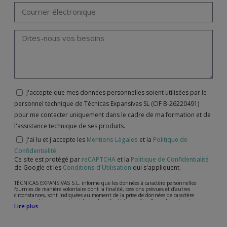
J'accepte que mes données personnelles soient utilisées par le
personnel technique de Técnicas Expansivas SL (CIF B-26220491)
pour me contacter uniquement dans le cadre de ma formation et de
l'assistance technique de ses produits.
J'ai lu et j'accepte les
Mentions Légales
et la
Politique de
Confidentialité
.
Ce site est protégé par
reCAPTCHA
et la
Politique de Confidentialité
de Google et les
Conditions d'Utilisation
qui s'appliquent.
TÉCNICAS EXPANSIVAS S.L. informe que les données à caractère personnelles
fournies de manière volontaire dont la finalité, cessions prévues et d’autres
circonstances, sont indiquées au moment de la prise de données de caractère
personne, bien que, suivant le cas, leur finalité peut être l’une des suivantes,
Lire plus
l’attention de votre demande, litige ou requise, maintien de la relation établie, la
gestion intégrale et commerciale des clients, comptabilité et facturation ou envoi de
communication, y compris par courrier électronique, des nouvelles et activités en
relation avec TÉCNICAS EXPANSIVAS S.L.