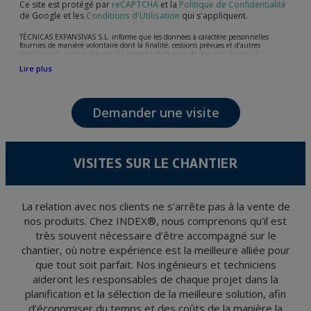
Ce site est protégé par
reCAPTCHA
et la
Politique de Confidentialité
de Google et les
Conditions d'Utilisation
qui s'appliquent.
TÉCNICAS EXPANSIVAS S.L. informe que les données à caractère personnelles
fournies de manière volontaire dont la finalité, cessions prévues et d’autres
circonstances, sont indiquées au moment de la prise de données de caractère
personne, bien que, suivant le cas, leur finalité peut être l’une des suivantes,
Lire plus
l’attention de votre demande, litige ou requise, maintien de la relation établie, la
gestion intégrale et commerciale des clients, comptabilité et facturation ou envoi de
communication, y compris par courrier électronique, des nouvelles et activités en
relation avec TÉCNICAS EXPANSIVAS S.L.
Demander une visite
Les données de nos fichiers sont absolument confidentielles et seront traitées avec la
plus grande confidentialité et répondent à toutes les exigences prévues par la loi
15/1999 du 13 décembre sur la protection des données personnelles.
Il est recommandé de ne pas envoyer de données strictement personnelles,
conformément à la législation de Protection des données, telles que celles relatives à
VISITES SUR LE CHANTIER
la santé, ces donnée n'étant pas cryptées.
L’usager peut à tout moment exercer son droit d'accès, de rectification, d'annulation
et d'opposition en vertu des dispositions au Règlement Général sur la Protection des
Données 2016 (RGPD) en envoyant une lettre accompagnée d'une photocopie de
votre pièce d’identité, à P.I. La Portalada II | c/ Segador 13, 26006 | Logroño (La
La relation avec nos clients ne s’arrête pas à la vente de
Rioja).
nos produits. Chez INDEX®, nous comprenons qu’il est
très souvent nécessaire d’être accompagné sur le
chantier, où notre expérience est la meilleure alliée pour
que tout soit parfait. Nos ingénieurs et techniciens
aideront les responsables de chaque projet dans la
planification et la sélection de la meilleure solution, afin
d’économiser du temps et des coûts de la manière la