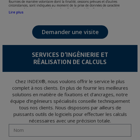
fournies de manière volontaire dont la finalité, cessions prévues et d’autres
circonstances, sont indiquées au moment de la prise de données de caractère
personne, bien que, suivant le cas, leur finalité peut être l’une des suivantes,
Lire plus
l’attention de votre demande, litige ou requise, maintien de la relation établie, la
gestion intégrale et commerciale des clients, comptabilité et facturation ou envoi de
communication, y compris par courrier électronique, des nouvelles et activités en
relation avec TÉCNICAS EXPANSIVAS S.L.
Demander une visite
Les données de nos fichiers sont absolument confidentielles et seront traitées avec la
plus grande confidentialité et répondent à toutes les exigences prévues par la loi
15/1999 du 13 décembre sur la protection des données personnelles.
Il est recommandé de ne pas envoyer de données strictement personnelles,
conformément à la législation de Protection des données, telles que celles relatives à
SERVICES D’INGÉNIERIE ET
la santé, ces donnée n'étant pas cryptées.
RÉALISATION DE CALCULS
L’usager peut à tout moment exercer son droit d'accès, de rectification, d'annulation
et d'opposition en vertu des dispositions au Règlement Général sur la Protection des
Données 2016 (RGPD) en envoyant une lettre accompagnée d'une photocopie de
votre pièce d’identité, à P.I. La Portalada II | c/ Segador 13, 26006 | Logroño (La
Rioja).
Chez INDEX®, nous voulons offrir le service le plus
complet à nos clients. En plus de fournir les meilleures
solutions en matière de fixations et d’ancrages, notre
équipe d’ingénieurs spécialisés conseille techniquement
tous nos clients. Nous disposons par ailleurs de
puissants outils de logiciels pour effectuer les calculs
nécessaires avec une précision totale.