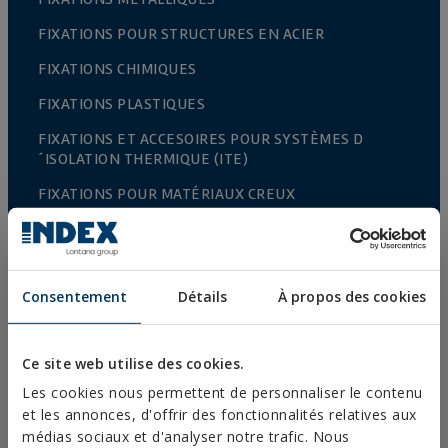
FIXATIONS POUR STRUCTURES EN ACIER
FIXATIONS CHIMIQUES
FIXATIONS PLASTIQUES
FIXATIONS ET ACCESOIRES POUR SYSTÈMES D
´ISOLATION THERMIQUE (ITE)
FIXATIONS POUR MATÉRIAUX CREUX
RIVETS
ACCESSOIRES POUR CÂBLES ET CHAÎNES
Consentement
Détails
À propos des cookies
ACCESSOIRES TREILLIS
CULTURE PROTÉGEES
Ce site web utilise des cookies.
CLÔTURES ET CAGES
Les cookies nous permettent de personnaliser le contenu
FIXATIONS ET ACCESSOIRES POUR PLAQUES DE
et les annonces, d'offrir des fonctionnalités relatives aux
PLÂTRE
médias sociaux et d'analyser notre trafic. Nous