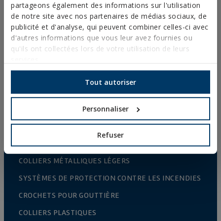
FIXATION DIRECTE
partageons également des informations sur l'utilisation
de notre site avec nos partenaires de médias sociaux, de
VIS POUR TOITURES ET FAÇADES
publicité et d'analyse, qui peuvent combiner celles-ci avec
d'autres informations que vous leur avez fournies ou
VIS AUTO-PERCEUSES, FILETÉES À TÔLE ET PVC
qu'ils ont collectées lors de votre utilisation de leurs
VIS POUR BOIS
services.
POINTES, PITONS ET CROCHETS
Tout autoriser
CONNECTEURS POUR BOIS
Personnaliser
BOULONNERIE NORMALISÉE
FORETS, EMBOUTS ET ACCESSOIRES
Refuser
COLLIERS MÉTALLIQUES LOURDS
COLLIERS MÉTALLIQUES LÉGERS
SYSTÈMES DE PROTECTION CONTRE LES INCENDIES
CROCHETS POUR GOUTTIÈRE
COLLIERS PLASTIQUES