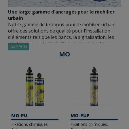
Une large gamme d'ancrages pour le mobilier
urbain
Notre gamme de fixations pour le mobilier urbain
offre des solutions de qualité pour l'installation
d'éléments tels que les bancs, la signalisation, les
garde-corps ou les installations sportives. Elle
LIRE PLUS
comprend des ancrages métalliques, chimiques et
MO
plastiques avec différentes homologations,
matériaux et tailles afin que l'installateur puisse
choisir la solution la plus adaptée à chaque
application.
Ancrages métalliques approuvés
. Nous
disposons de différentes fixations métalliques
approuvées par des institutions indépendantes,
capables de garantir des joints sûrs et résistants
MO-PU
MO-PUP
dans tous les types d'environnements. Nous
Fixations chimiques.
Fixations chimiques.
disposons d'options homologuées ETE Opt 7 et