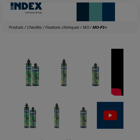
NOUVEAUTÉS ET VEDETTE
Produits
/
Chevilles
/
Fixations chimiques
/
MO
/
MO-PS+