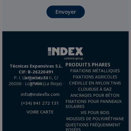
communication, y compris par courrier électronique, des nouvelles et activités en
relation avec TÉCNICAS EXPANSIVAS S.L.
Envoyer
Les données de nos fichiers sont absolument confidentielles et seront traitées avec la
plus grande confidentialité et répondent à toutes les exigences prévues par la loi
15/1999 du 13 décembre sur la protection des données personnelles.
Il est recommandé de ne pas envoyer de données strictement personnelles,
conformément à la législation de Protection des données, telles que celles relatives à
la santé, ces donnée n'étant pas cryptées.
L’usager peut à tout moment exercer son droit d'accès, de rectification, d'annulation
et d'opposition en vertu des dispositions au Règlement Général sur la Protection des
Données 2016 (RGPD) en envoyant une lettre accompagnée d'une photocopie de
votre pièce d’identité, à P.I. La Portalada II | c/ Segador 13, 26006 | Logroño (La
Rioja).
PRODUITS PHARES
Técnicas Expansivas S.L.
FIXATIONS MÉTALLIQUES
CIF: B-26220491
FIXATIONS AGRICOLES
P. I. La Portalada II, C/ Segador, 13
26006 · Logroño (La Rioja) · SPAIN
CHEVILLE EN NYLON TN4S
CLOUEUSE À GAZ
info@indexfix.com
ANCRAGES POUR BÉTON
FIXATIONS POUR PANNEAUX
(+34) 941 272 131
SOLAIRES
VOIRE CARTE
VIS POUR BOIS
MOUSSES DE POLYURÉTHANE
QUESTIONS FRÉQUEMMENT
POSÉES