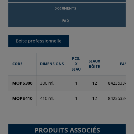
DOCUMENTS
FAQ
Boite professionnelle
PCS.
SEAUX
CODE
DIMENSIONS
X
EAN
BÔITE
SEAU
MOPS300
300 ml.
1
12
8423533465
MOPS410
410 ml.
1
12
8423533465
PRODUITS ASSOCIÉS