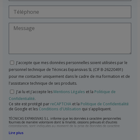
J'accepte que mes données personnelles soient utilisées par le
personnel technique de Técnicas Expansivas SL (CIF B-26220491)
pour me contacter uniquement dans le cadre de ma formation et de
l'assistance technique de ses produits.
J'ai lu et j'accepte les
Mentions Légales
et la
Politique de
Confidentialité
.
Ce site est protégé par
reCAPTCHA
et la
Politique de Confidentialité
de Google et les
Conditions d'Utilisation
qui s'appliquent.
TÉCNICAS EXPANSIVAS S.L. informe que les données à caractère personnelles
fournies de manière volontaire dont la finalité, cessions prévues et d’autres
circonstances, sont indiquées au moment de la prise de données de caractère
personne, bien que, suivant le cas, leur finalité peut être l’une des suivantes,
Lire plus
l’attention de votre demande, litige ou requise, maintien de la relation établie, la
gestion intégrale et commerciale des clients, comptabilité et facturation ou envoi de