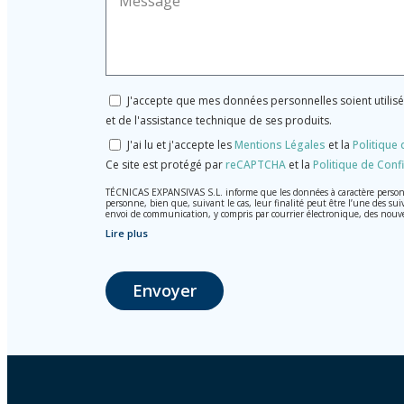
J'accepte que mes données personnelles soient utilis
et de l'assistance technique de ses produits.
J'ai lu et j'accepte les
Mentions Légales
et la
Politique 
Ce site est protégé par
reCAPTCHA
et la
Politique de Confi
TÉCNICAS EXPANSIVAS S.L. informe que les données à caractère personnel
personne, bien que, suivant le cas, leur finalité peut être l’une des sui
envoi de communication, y compris par courrier électronique, des nouv
Lire plus
Les données de nos fichiers sont absolument confidentielles et seront t
Il est recommandé de ne pas envoyer de données strictement personnelles
L’usager peut à tout moment exercer son droit d'accès, de rectificati
Envoyer
photocopie de votre pièce d’identité, à P.I. La Portalada II | c/ Segador 