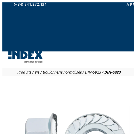
(+34) 941.272.131
A P
Produits
/
Vis
/
Boulonnerie normalisée
/
DIN-6923
/
DIN-6923