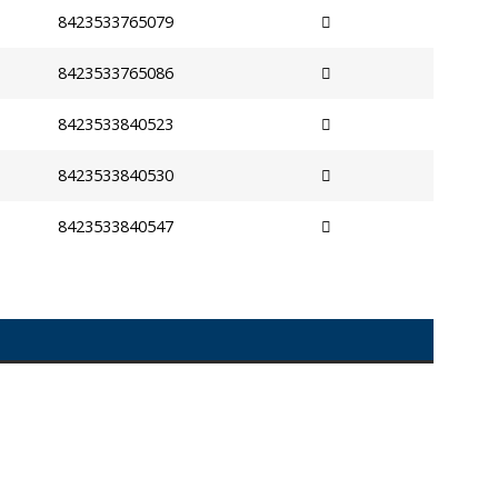
8423533765079
8423533765086
8423533840523
8423533840530
8423533840547