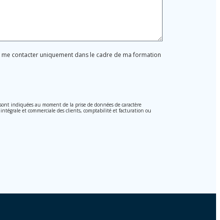
ur me contacter uniquement dans le cadre de ma formation
, sont indiquées au moment de la prise de données de caractère
 intégrale et commerciale des clients, comptabilité et facturation ou
i 15/1999 du 13 décembre sur la protection des données personnelles.
 ces donnée n'étant pas cryptées.
on des Données 2016 (RGPD) en envoyant une lettre accompagnée d'une