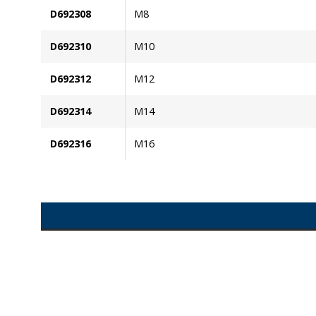
D692308
M8
D692310
M10
D692312
M12
D692314
M14
D692316
M16