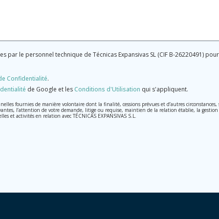
ées par le personnel technique de Técnicas Expansivas SL (CIF B-26220491) po
de Confidentialité
.
dentialité
de Google et les
Conditions d'Utilisation
qui s'appliquent.
les fournies de manière volontaire dont la finalité, cessions prévues et d’autres circonstances
vantes, l’attention de votre demande, litige ou requise, maintien de la relation établie, la gestion
elles et activités en relation avec TÉCNICAS EXPANSIVAS S.L.
raitées avec la plus grande confidentialité et répondent à toutes les exigences prévues par la lo
, conformément à la législation de Protection des données, telles que celles relatives à la santé,
on, d'annulation et d'opposition en vertu des dispositions au Règlement Général sur la Protecti
13, 26006 | Logroño (La Rioja).