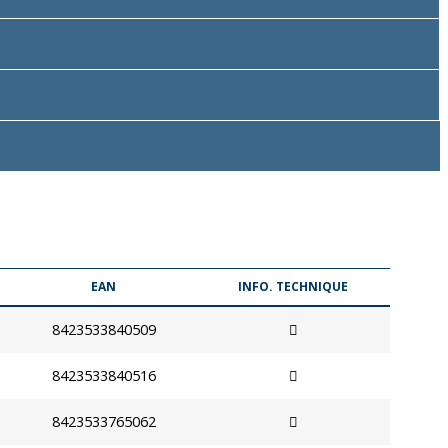
EAN
INFO. TECHNIQUE
8423533840509
8423533840516
8423533765062