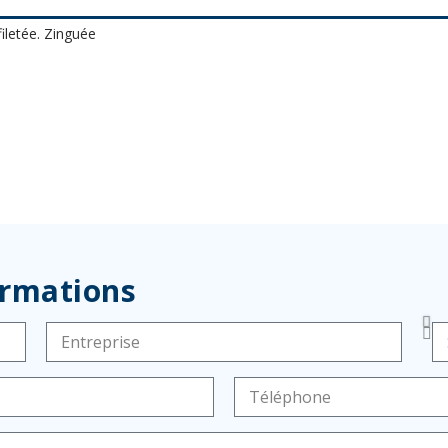
iletée. Zinguée
ormations