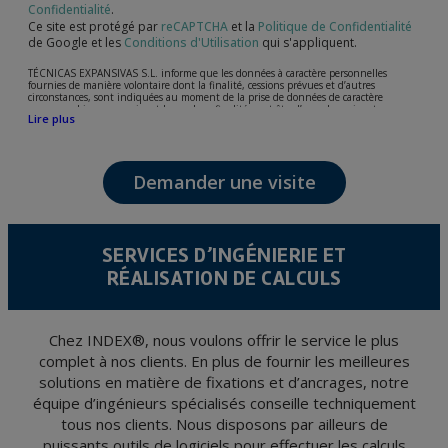
Confidentialité
.
Ce site est protégé par
reCAPTCHA
et la
Politique de Confidentialité
de Google et les
Conditions d'Utilisation
qui s'appliquent.
TÉCNICAS EXPANSIVAS S.L. informe que les données à caractère personnelles
fournies de manière volontaire dont la finalité, cessions prévues et d’autres
circonstances, sont indiquées au moment de la prise de données de caractère
personne, bien que, suivant le cas, leur finalité peut être l’une des suivantes,
Lire plus
l’attention de votre demande, litige ou requise, maintien de la relation établie, la
gestion intégrale et commerciale des clients, comptabilité et facturation ou envoi de
communication, y compris par courrier électronique, des nouvelles et activités en
relation avec TÉCNICAS EXPANSIVAS S.L.
Demander une visite
Les données de nos fichiers sont absolument confidentielles et seront traitées avec la
plus grande confidentialité et répondent à toutes les exigences prévues par la loi
15/1999 du 13 décembre sur la protection des données personnelles.
Il est recommandé de ne pas envoyer de données strictement personnelles,
conformément à la législation de Protection des données, telles que celles relatives à
SERVICES D’INGÉNIERIE ET
la santé, ces donnée n'étant pas cryptées.
RÉALISATION DE CALCULS
L’usager peut à tout moment exercer son droit d'accès, de rectification, d'annulation
et d'opposition en vertu des dispositions au Règlement Général sur la Protection des
Données 2016 (RGPD) en envoyant une lettre accompagnée d'une photocopie de
votre pièce d’identité, à P.I. La Portalada II | c/ Segador 13, 26006 | Logroño (La
Rioja).
Chez INDEX®, nous voulons offrir le service le plus
complet à nos clients. En plus de fournir les meilleures
solutions en matière de fixations et d’ancrages, notre
équipe d’ingénieurs spécialisés conseille techniquement
tous nos clients. Nous disposons par ailleurs de
puissants outils de logiciels pour effectuer les calculs