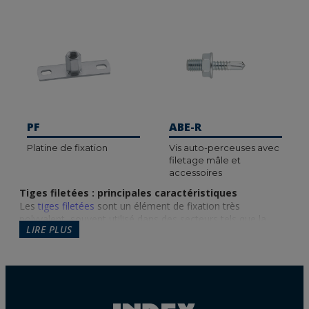
PF
ABE-R
Platine de fixation
Vis auto-perceuses avec
filetage mâle et
accessoires
Tiges filetées : principales caractéristiques
Les
tiges filetées
sont un élément de fixation très
polyvalent, souvent utilisé dans des secteurs tels que la
LIRE PLUS
construction ou les travaux de bricolage. Elles offrent une
prise robuste pour une large gamme d’applications telles
que l’installation d’objets suspendus (ventilateurs,
climatiseurs, etc.).
Chez INDEX, vous trouverez deux types de revêtements