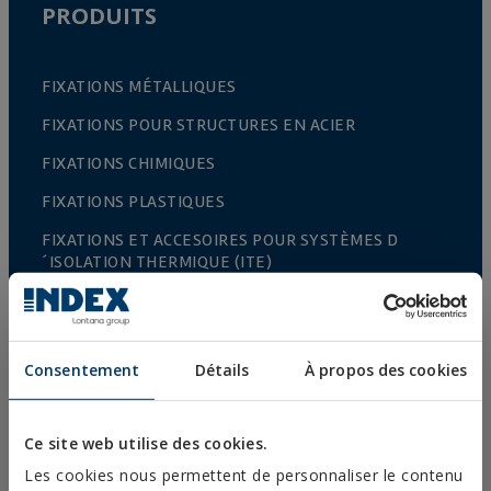
PRODUITS
FIXATIONS MÉTALLIQUES
FIXATIONS POUR STRUCTURES EN ACIER
FIXATIONS CHIMIQUES
FIXATIONS PLASTIQUES
FIXATIONS ET ACCESOIRES POUR SYSTÈMES D
´ISOLATION THERMIQUE (ITE)
FIXATIONS POUR MATÉRIAUX CREUX
RIVETS
Consentement
Détails
À propos des cookies
ACCESSOIRES POUR CÂBLES ET CHAÎNES
ACCESSOIRES TREILLIS
Ce site web utilise des cookies.
CULTURE PROTÉGEES
Les cookies nous permettent de personnaliser le contenu