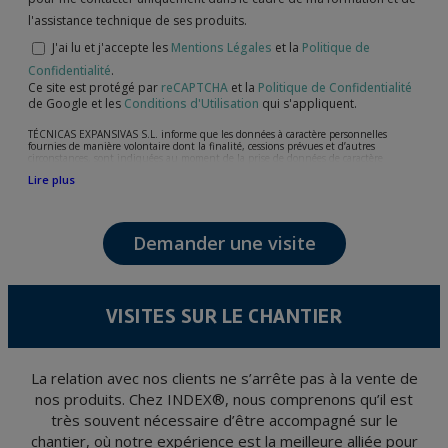
l'assistance technique de ses produits.
J'ai lu et j'accepte les
Mentions Légales
et la
Politique de
Confidentialité
.
Ce site est protégé par
reCAPTCHA
et la
Politique de Confidentialité
de Google et les
Conditions d'Utilisation
qui s'appliquent.
TÉCNICAS EXPANSIVAS S.L. informe que les données à caractère personnelles
fournies de manière volontaire dont la finalité, cessions prévues et d’autres
circonstances, sont indiquées au moment de la prise de données de caractère
personne, bien que, suivant le cas, leur finalité peut être l’une des suivantes,
Lire plus
l’attention de votre demande, litige ou requise, maintien de la relation établie, la
gestion intégrale et commerciale des clients, comptabilité et facturation ou envoi de
communication, y compris par courrier électronique, des nouvelles et activités en
relation avec TÉCNICAS EXPANSIVAS S.L.
Demander une visite
Les données de nos fichiers sont absolument confidentielles et seront traitées avec la
plus grande confidentialité et répondent à toutes les exigences prévues par la loi
15/1999 du 13 décembre sur la protection des données personnelles.
Il est recommandé de ne pas envoyer de données strictement personnelles,
conformément à la législation de Protection des données, telles que celles relatives à
VISITES SUR LE CHANTIER
la santé, ces donnée n'étant pas cryptées.
L’usager peut à tout moment exercer son droit d'accès, de rectification, d'annulation
et d'opposition en vertu des dispositions au Règlement Général sur la Protection des
Données 2016 (RGPD) en envoyant une lettre accompagnée d'une photocopie de
votre pièce d’identité, à P.I. La Portalada II | c/ Segador 13, 26006 | Logroño (La
La relation avec nos clients ne s’arrête pas à la vente de
Rioja).
nos produits. Chez INDEX®, nous comprenons qu’il est
très souvent nécessaire d’être accompagné sur le
chantier, où notre expérience est la meilleure alliée pour