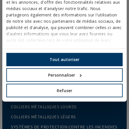
CLÔTURES ET CAGES
et les annonces, d'offrir des fonctionnalités relatives aux
médias sociaux et d'analyser notre trafic. Nous
FIXATIONS ET ACCESSOIRES POUR PLAQUES DE
partageons également des informations sur l'utilisation
PLÂTRE
de notre site avec nos partenaires de médias sociaux, de
FIXATION DIRECTE
publicité et d'analyse, qui peuvent combiner celles-ci avec
d'autres informations que vous leur avez fournies ou
VIS POUR TOITURES ET FAÇADES
qu'ils ont collectées lors de votre utilisation de leurs
VIS AUTO-PERCEUSES, FILETÉES À TÔLE ET PVC
services.
VIS POUR BOIS
Tout autoriser
POINTES, PITONS ET CROCHETS
Personnaliser
CONNECTEURS POUR BOIS
BOULONNERIE NORMALISÉE
Refuser
FORETS, EMBOUTS ET ACCESSOIRES
COLLIERS MÉTALLIQUES LOURDS
COLLIERS MÉTALLIQUES LÉGERS
SYSTÈMES DE PROTECTION CONTRE LES INCENDIES