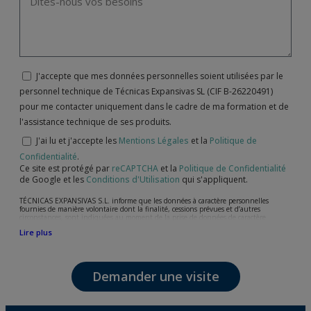
J'accepte que mes données personnelles soient utilisées par le
personnel technique de Técnicas Expansivas SL (CIF B-26220491)
pour me contacter uniquement dans le cadre de ma formation et de
l'assistance technique de ses produits.
J'ai lu et j'accepte les
Mentions Légales
et la
Politique de
Confidentialité
.
Ce site est protégé par
reCAPTCHA
et la
Politique de Confidentialité
de Google et les
Conditions d'Utilisation
qui s'appliquent.
TÉCNICAS EXPANSIVAS S.L. informe que les données à caractère personnelles
fournies de manière volontaire dont la finalité, cessions prévues et d’autres
circonstances, sont indiquées au moment de la prise de données de caractère
personne, bien que, suivant le cas, leur finalité peut être l’une des suivantes,
Lire plus
l’attention de votre demande, litige ou requise, maintien de la relation établie, la
gestion intégrale et commerciale des clients, comptabilité et facturation ou envoi de
communication, y compris par courrier électronique, des nouvelles et activités en
relation avec TÉCNICAS EXPANSIVAS S.L.
Demander une visite
Les données de nos fichiers sont absolument confidentielles et seront traitées avec la
plus grande confidentialité et répondent à toutes les exigences prévues par la loi
15/1999 du 13 décembre sur la protection des données personnelles.
Il est recommandé de ne pas envoyer de données strictement personnelles,