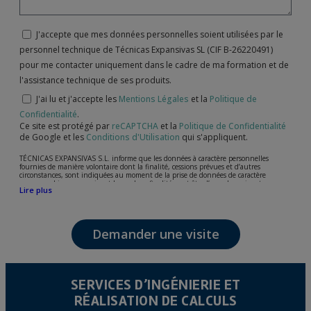
J'accepte que mes données personnelles soient utilisées par le
personnel technique de Técnicas Expansivas SL (CIF B-26220491)
pour me contacter uniquement dans le cadre de ma formation et de
l'assistance technique de ses produits.
J'ai lu et j'accepte les
Mentions Légales
et la
Politique de
Confidentialité
.
Ce site est protégé par
reCAPTCHA
et la
Politique de Confidentialité
de Google et les
Conditions d'Utilisation
qui s'appliquent.
TÉCNICAS EXPANSIVAS S.L. informe que les données à caractère personnelles
fournies de manière volontaire dont la finalité, cessions prévues et d’autres
circonstances, sont indiquées au moment de la prise de données de caractère
personne, bien que, suivant le cas, leur finalité peut être l’une des suivantes,
Lire plus
l’attention de votre demande, litige ou requise, maintien de la relation établie, la
gestion intégrale et commerciale des clients, comptabilité et facturation ou envoi de
communication, y compris par courrier électronique, des nouvelles et activités en
relation avec TÉCNICAS EXPANSIVAS S.L.
Demander une visite
Les données de nos fichiers sont absolument confidentielles et seront traitées avec la
plus grande confidentialité et répondent à toutes les exigences prévues par la loi
15/1999 du 13 décembre sur la protection des données personnelles.
Il est recommandé de ne pas envoyer de données strictement personnelles,
conformément à la législation de Protection des données, telles que celles relatives à
SERVICES D’INGÉNIERIE ET
la santé, ces donnée n'étant pas cryptées.
RÉALISATION DE CALCULS
L’usager peut à tout moment exercer son droit d'accès, de rectification, d'annulation
et d'opposition en vertu des dispositions au Règlement Général sur la Protection des