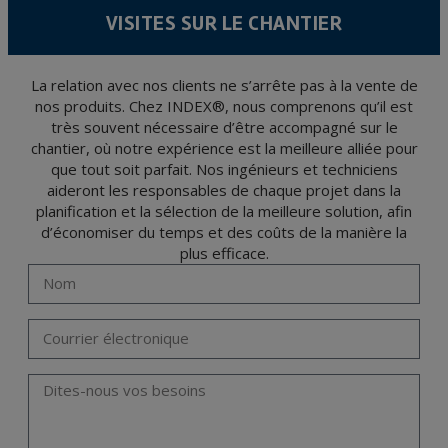
conformément à la législation de Protection des données, telles que celles relatives à
VISITES SUR LE CHANTIER
la santé, ces donnée n'étant pas cryptées.
L’usager peut à tout moment exercer son droit d'accès, de rectification, d'annulation
et d'opposition en vertu des dispositions au Règlement Général sur la Protection des
Données 2016 (RGPD) en envoyant une lettre accompagnée d'une photocopie de
votre pièce d’identité, à P.I. La Portalada II | c/ Segador 13, 26006 | Logroño (La
La relation avec nos clients ne s’arrête pas à la vente de
Rioja).
nos produits. Chez INDEX®, nous comprenons qu’il est
très souvent nécessaire d’être accompagné sur le
chantier, où notre expérience est la meilleure alliée pour
que tout soit parfait. Nos ingénieurs et techniciens
aideront les responsables de chaque projet dans la
planification et la sélection de la meilleure solution, afin
d’économiser du temps et des coûts de la manière la
plus efficace.