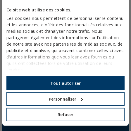
RIVETS
Ce site web utilise des cookies.
ACCESSOIRES POUR CÂBLES ET CHAÎNES
Les cookies nous permettent de personnaliser le contenu
et les annonces, d'offrir des fonctionnalités relatives aux
ACCESSOIRES TREILLIS
médias sociaux et d'analyser notre trafic. Nous
CULTURE PROTÉGEES
partageons également des informations sur l'utilisation
de notre site avec nos partenaires de médias sociaux, de
CLÔTURES ET CAGES
publicité et d'analyse, qui peuvent combiner celles-ci avec
FIXATIONS ET ACCESSOIRES POUR PLAQUES DE
d'autres informations que vous leur avez fournies ou
PLÂTRE
qu'ils ont collectées lors de votre utilisation de leurs
services.
FIXATION DIRECTE
VIS POUR TOITURES ET FAÇADES
Tout autoriser
VIS AUTO-PERCEUSES, FILETÉES À TÔLE ET PVC
Personnaliser
VIS POUR BOIS
POINTES, PITONS ET CROCHETS
Refuser
CONNECTEURS POUR BOIS