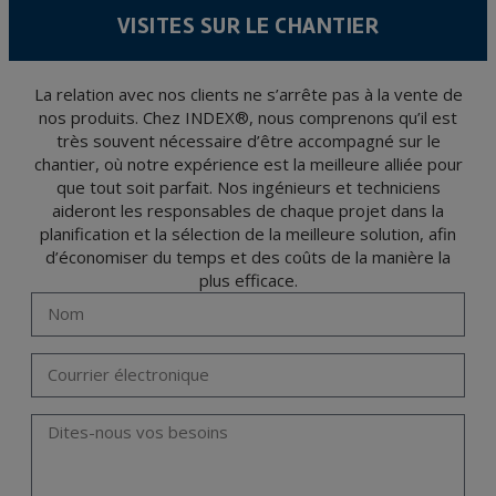
conformément à la législation de Protection des données, telles que celles relatives à
VISITES SUR LE CHANTIER
la santé, ces donnée n'étant pas cryptées.
L’usager peut à tout moment exercer son droit d'accès, de rectification, d'annulation
et d'opposition en vertu des dispositions au Règlement Général sur la Protection des
Données 2016 (RGPD) en envoyant une lettre accompagnée d'une photocopie de
votre pièce d’identité, à P.I. La Portalada II | c/ Segador 13, 26006 | Logroño (La
La relation avec nos clients ne s’arrête pas à la vente de
Rioja).
nos produits. Chez INDEX®, nous comprenons qu’il est
très souvent nécessaire d’être accompagné sur le
chantier, où notre expérience est la meilleure alliée pour
que tout soit parfait. Nos ingénieurs et techniciens
aideront les responsables de chaque projet dans la
planification et la sélection de la meilleure solution, afin
d’économiser du temps et des coûts de la manière la
plus efficace.