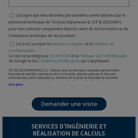
J'accepte que mes données personnelles soient utilisées par le
personnel technique de Técnicas Expansivas SL (CIF B-26220491)
pour me contacter uniquement dans le cadre de ma formation et de
l'assistance technique de ses produits.
J'ai lu et j'accepte les
Mentions Légales
et la
Politique de
Confidentialité
.
Ce site est protégé par
reCAPTCHA
et la
Politique de Confidentialité
de Google et les
Conditions d'Utilisation
qui s'appliquent.
TÉCNICAS EXPANSIVAS S.L. informe que les données à caractère personnelles
fournies de manière volontaire dont la finalité, cessions prévues et d’autres
circonstances, sont indiquées au moment de la prise de données de caractère
personne, bien que, suivant le cas, leur finalité peut être l’une des suivantes,
Lire plus
l’attention de votre demande, litige ou requise, maintien de la relation établie, la
gestion intégrale et commerciale des clients, comptabilité et facturation ou envoi de
communication, y compris par courrier électronique, des nouvelles et activités en
relation avec TÉCNICAS EXPANSIVAS S.L.
Demander une visite
Les données de nos fichiers sont absolument confidentielles et seront traitées avec la
plus grande confidentialité et répondent à toutes les exigences prévues par la loi
15/1999 du 13 décembre sur la protection des données personnelles.
Il est recommandé de ne pas envoyer de données strictement personnelles,
conformément à la législation de Protection des données, telles que celles relatives à
SERVICES D’INGÉNIERIE ET
la santé, ces donnée n'étant pas cryptées.
RÉALISATION DE CALCULS
L’usager peut à tout moment exercer son droit d'accès, de rectification, d'annulation
et d'opposition en vertu des dispositions au Règlement Général sur la Protection des