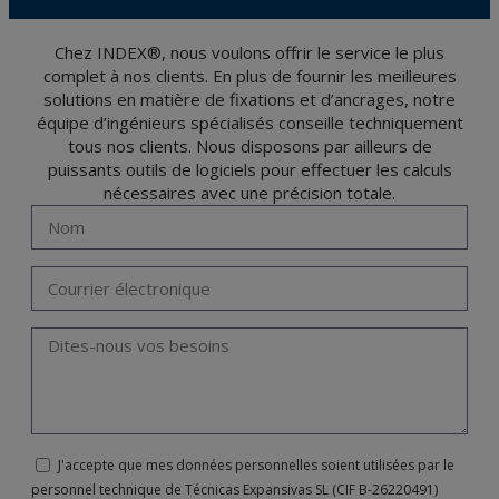
Données 2016 (RGPD) en envoyant une lettre accompagnée d'une photocopie de
votre pièce d’identité, à P.I. La Portalada II | c/ Segador 13, 26006 | Logroño (La
Rioja).
Chez INDEX®, nous voulons offrir le service le plus
complet à nos clients. En plus de fournir les meilleures
solutions en matière de fixations et d’ancrages, notre
équipe d’ingénieurs spécialisés conseille techniquement
tous nos clients. Nous disposons par ailleurs de
puissants outils de logiciels pour effectuer les calculs
nécessaires avec une précision totale.
J'accepte que mes données personnelles soient utilisées par le
personnel technique de Técnicas Expansivas SL (CIF B-26220491)