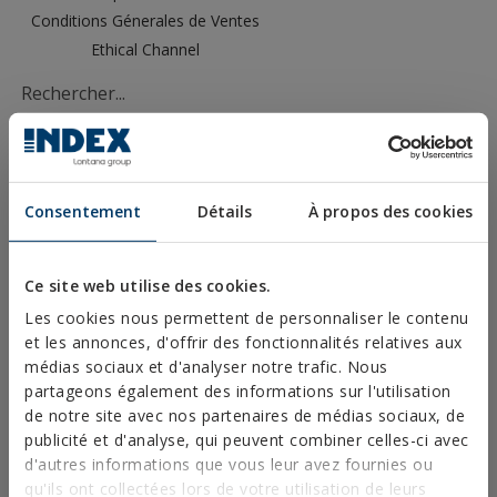
Conditions Génerales de Ventes
Ethical Channel
PRODUITS
Consentement
Détails
À propos des cookies
FIXATIONS MÉTALLIQUES
Ce site web utilise des cookies.
FIXATIONS POUR STRUCTURES EN ACIER
Les cookies nous permettent de personnaliser le contenu
FIXATIONS CHIMIQUES
et les annonces, d'offrir des fonctionnalités relatives aux
médias sociaux et d'analyser notre trafic. Nous
FIXATIONS PLASTIQUES
partageons également des informations sur l'utilisation
FIXATIONS ET ACCESOIRES POUR SYSTÈMES D
de notre site avec nos partenaires de médias sociaux, de
´ISOLATION THERMIQUE (ITE)
publicité et d'analyse, qui peuvent combiner celles-ci avec
d'autres informations que vous leur avez fournies ou
FIXATIONS POUR MATÉRIAUX CREUX
qu'ils ont collectées lors de votre utilisation de leurs