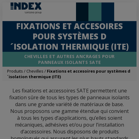
NOUVEAUTÉS ET VEDETTE
FIXATIONS ET ACCESOIRES
POUR SYSTÈMES D
´ISOLATION THERMIQUE (ITE)
CHEVILLES ET AUTRES ANCRAGES POUR
PANNEAUX ISOLANTS SATE
Produits
/
Chevilles
/
Fixations et accesoires pour systèmes d
´isolation thermique (ITE)
Les fixations et accessoires SATE permettent une
fixation sûre de tous les types de panneaux isolants
dans une grande variété de matériaux de base.
Nous proposons une gamme étendue qui convient
à tous les types d’applications, qu’elles soient
mécaniques, adhésives et/ou pour l’installation
d’accessoires. Nous disposons de produits
homologués qui assurent les plus hauts standards