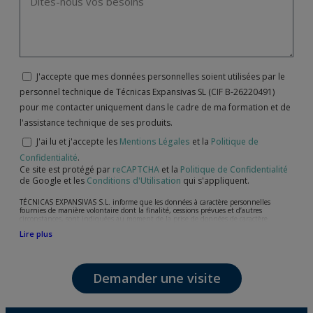
J'accepte que mes données personnelles soient utilisées par le
personnel technique de Técnicas Expansivas SL (CIF B-26220491)
pour me contacter uniquement dans le cadre de ma formation et de
l'assistance technique de ses produits.
J'ai lu et j'accepte les
Mentions Légales
et la
Politique de
Confidentialité
.
Ce site est protégé par
reCAPTCHA
et la
Politique de Confidentialité
de Google et les
Conditions d'Utilisation
qui s'appliquent.
TÉCNICAS EXPANSIVAS S.L. informe que les données à caractère personnelles
fournies de manière volontaire dont la finalité, cessions prévues et d’autres
circonstances, sont indiquées au moment de la prise de données de caractère
personne, bien que, suivant le cas, leur finalité peut être l’une des suivantes,
Lire plus
l’attention de votre demande, litige ou requise, maintien de la relation établie, la
gestion intégrale et commerciale des clients, comptabilité et facturation ou envoi de
communication, y compris par courrier électronique, des nouvelles et activités en
relation avec TÉCNICAS EXPANSIVAS S.L.
Demander une visite
Les données de nos fichiers sont absolument confidentielles et seront traitées avec la
plus grande confidentialité et répondent à toutes les exigences prévues par la loi
15/1999 du 13 décembre sur la protection des données personnelles.
Il est recommandé de ne pas envoyer de données strictement personnelles,