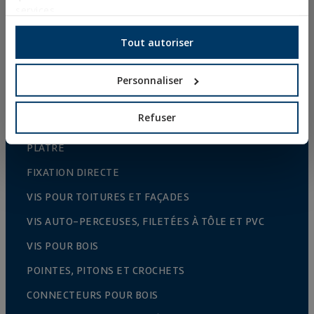
services.
RIVETS
ACCESSOIRES POUR CÂBLES ET CHAÎNES
Tout autoriser
ACCESSOIRES TREILLIS
Personnaliser
CULTURE PROTÉGEES
CLÔTURES ET CAGES
Refuser
FIXATIONS ET ACCESSOIRES POUR PLAQUES DE
PLÂTRE
FIXATION DIRECTE
VIS POUR TOITURES ET FAÇADES
VIS AUTO-PERCEUSES, FILETÉES À TÔLE ET PVC
VIS POUR BOIS
POINTES, PITONS ET CROCHETS
CONNECTEURS POUR BOIS