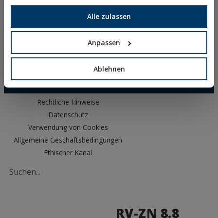
SICHERHEITSDATENBLATT
gesammelt haben.
ZULASSUNGEN
Alle zulassen
DOP
SOFTWARE
Anpassen
CAD-DOKUMENTE
CYPE RESSOURCEN
Ablehnen
Rechtliche Hinweise
Datenschutz
Verwendung von Cookies
Allgemeine Geschäftsbedingungen
Ethischer Kanal
RV-ZN 8.8