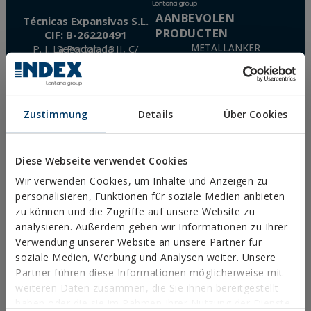
AANBEVOLEN
Técnicas Expansivas S.L.
PRODUCTEN
CIF: B-26220491
P. I. La Portalada II, C/ Segador, 13
METALLANKER
26006 · Logroño (La Rioja) · SPAIN
BEFESTIGUNGEN FÜR DIE
LANDWIRTSCHAFT
info@indexfix.com
NYLON-UNIVERSALDÜBEL
TN4S
(+34) 941 272 131
Zustimmung
Details
Über Cookies
GASBETRIEBENES
BEFESTIGUNG
KARTE ANZEIGEN
METALLANKER FÜR BETON
BEFESTIGUNGEN FÜR
Diese Webseite verwendet Cookies
SOLARMODULE
Wir verwenden Cookies, um Inhalte und Anzeigen zu
DACH-UND
FASSADENSCHRAUBEN
personalisieren, Funktionen für soziale Medien anbieten
HOLZSCHRAUBEN
zu können und die Zugriffe auf unsere Website zu
POLYURETHAN-SCHÄUME
analysieren. Außerdem geben wir Informationen zu Ihrer
HÄUFIG GESTELLTE FRAGEN
Verwendung unserer Website an unsere Partner für
soziale Medien, Werbung und Analysen weiter. Unsere
DOWNLOADS
Partner führen diese Informationen möglicherweise mit
KATALOGE
weiteren Daten zusammen, die Sie ihnen bereitgestellt
TECHNISCHES DATENBLATT
haben oder die sie im Rahmen Ihrer Nutzung der Dienste