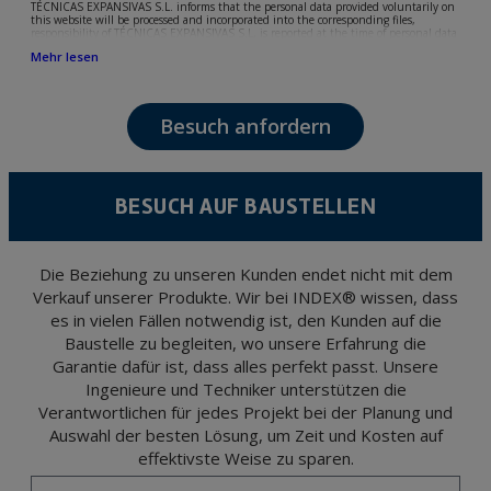
TÉCNICAS EXPANSIVAS S.L. informs that the personal data provided voluntarily on
this website will be processed and incorporated into the corresponding files,
responsibility of TÉCNICAS EXPANSIVAS S.L, is reported at the time of personal data
collection, although, according to the specific case, its purpose may be any of the
Mehr lesen
following: attention to your referred request, complaint or question, established
relationship maintenance, comprehensive and commercial customer management,
accounting and billing or sending communications, including electronic media,
news and activities related to TÉCNICAS EXPANSIVAS S.L.
Besuch anfordern
The data in our files are strictly confidential and shall be treated with the utmost
confidentiality and shall comply with all the requirements provided for the General
Data Protection Regulation (GDPR) 2016.
According to Data Protection legislation, you are strongly advised not to send high-
level personal data, such as those relating to health, as they are not encoded or
BESUCH AUF BAUSTELLEN
encrypted. Should these details be sent, it is done so under your sole responsibility.
The user may at any time exercise their rights of access, rectification, cancellation
and opposition under the provisions of the General Data Protection Regulation
(GDPR) 2016 by sending a letter together with a photocopy of your ID, to P.I. La
Portalada II | c/ Segador 13, 26006 | Logroño (La Rioja).
Die Beziehung zu unseren Kunden endet nicht mit dem
Verkauf unserer Produkte. Wir bei INDEX® wissen, dass
es in vielen Fällen notwendig ist, den Kunden auf die
Baustelle zu begleiten, wo unsere Erfahrung die
Garantie dafür ist, dass alles perfekt passt. Unsere
Ingenieure und Techniker unterstützen die
Verantwortlichen für jedes Projekt bei der Planung und
Auswahl der besten Lösung, um Zeit und Kosten auf
effektivste Weise zu sparen.