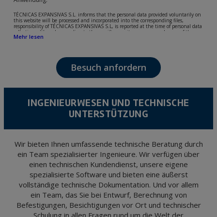
TÉCNICAS EXPANSIVAS S.L. informs that the personal data provided voluntarily on
this website will be processed and incorporated into the corresponding files,
responsibility of TÉCNICAS EXPANSIVAS S.L, is reported at the time of personal data
collection, although, according to the specific case, its purpose may be any of the
Mehr lesen
following: attention to your referred request, complaint or question, established
relationship maintenance, comprehensive and commercial customer management,
accounting and billing or sending communications, including electronic media,
news and activities related to TÉCNICAS EXPANSIVAS S.L.
Besuch anfordern
The data in our files are strictly confidential and shall be treated with the utmost
confidentiality and shall comply with all the requirements provided for the General
Data Protection Regulation (GDPR) 2016.
According to Data Protection legislation, you are strongly advised not to send high-
level personal data, such as those relating to health, as they are not encoded or
INGENIEURWESEN UND TECHNISCHE
encrypted. Should these details be sent, it is done so under your sole responsibility.
UNTERSTÜTZUNG
The user may at any time exercise their rights of access, rectification, cancellation
and opposition under the provisions of the General Data Protection Regulation
(GDPR) 2016 by sending a letter together with a photocopy of your ID, to P.I. La
Portalada II | c/ Segador 13, 26006 | Logroño (La Rioja).
Wir bieten Ihnen umfassende technische Beratung durch
ein Team spezialisierter Ingenieure. Wir verfügen über
einen technischen Kundendienst, unsere eigene
spezialisierte Software und bieten eine äußerst
vollständige technische Dokumentation. Und vor allem
ein Team, das Sie bei Entwurf, Berechnung von
Befestigungen, Besichtigungen vor Ort und technischer
Schulung in allen Fragen rund um die Welt der