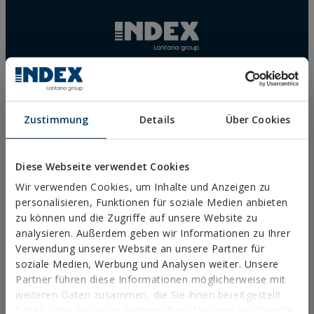
The user may at any time exercise their rights of access, rectification, cancellation
and opposition under the provisions of the General Data Protection Regulation
(GDPR) 2016 by sending a letter together with a photocopy of your ID, to P.I. La
Portalada II | c/ Segador 13, 26006 | Logroño (La Rioja).
AANBEVOLEN
Técnicas Expansivas S.L.
PRODUCTEN
CIF: B-26220491
P. I. La Portalada II, C/ Segador, 13
METALLANKER
26006 · Logroño (La Rioja) · SPAIN
BEFESTIGUNGEN FÜR DIE
Zustimmung
Details
Über Cookies
LANDWIRTSCHAFT
info@indexfix.com
NYLON-UNIVERSALDÜBEL
TN4S
(+34) 941 272 131
GASBETRIEBENES
Diese Webseite verwendet Cookies
BEFESTIGUNG
KARTE ANZEIGEN
Wir verwenden Cookies, um Inhalte und Anzeigen zu
METALLANKER FÜR BETON
personalisieren, Funktionen für soziale Medien anbieten
BEFESTIGUNGEN FÜR
SOLARMODULE
zu können und die Zugriffe auf unsere Website zu
DACH-UND
analysieren. Außerdem geben wir Informationen zu Ihrer
FASSADENSCHRAUBEN
Verwendung unserer Website an unsere Partner für
HOLZSCHRAUBEN
soziale Medien, Werbung und Analysen weiter. Unsere
POLYURETHAN-SCHÄUME
Partner führen diese Informationen möglicherweise mit
HÄUFIG GESTELLTE FRAGEN
weiteren Daten zusammen, die Sie ihnen bereitgestellt
haben oder die sie im Rahmen Ihrer Nutzung der Dienste