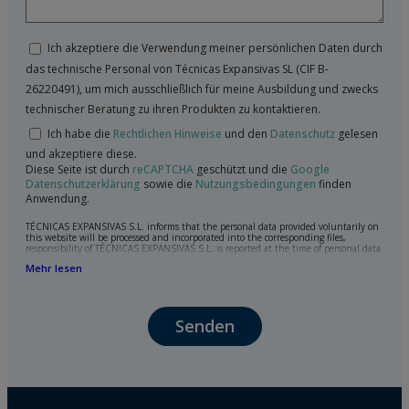
Ich akzeptiere die Verwendung meiner persönlichen Daten durch
das technische Personal von Técnicas Expansivas SL (CIF B-
26220491), um mich ausschließlich für meine Ausbildung und zwecks
technischer Beratung zu ihren Produkten zu kontaktieren.
Ich habe die
Rechtlichen Hinweise
und den
Datenschutz
gelesen
und akzeptiere diese.
Diese Seite ist durch
reCAPTCHA
geschützt und die
Google
Datenschutzerklärung
sowie die
Nutzungsbedingungen
finden
Anwendung.
TÉCNICAS EXPANSIVAS S.L. informs that the personal data provided voluntarily on
this website will be processed and incorporated into the corresponding files,
responsibility of TÉCNICAS EXPANSIVAS S.L, is reported at the time of personal data
collection, although, according to the specific case, its purpose may be any of the
Mehr lesen
following: attention to your referred request, complaint or question, established
relationship maintenance, comprehensive and commercial customer management,
accounting and billing or sending communications, including electronic media,
news and activities related to TÉCNICAS EXPANSIVAS S.L.
Senden
The data in our files are strictly confidential and shall be treated with the utmost
confidentiality and shall comply with all the requirements provided for the General
Data Protection Regulation (GDPR) 2016.
According to Data Protection legislation, you are strongly advised not to send high-
level personal data, such as those relating to health, as they are not encoded or
encrypted. Should these details be sent, it is done so under your sole responsibility.