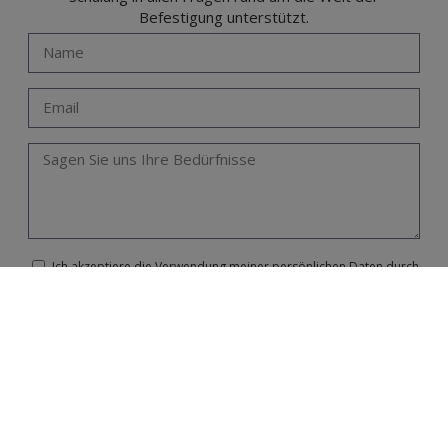
Befestigung unterstützt.
Ich akzeptiere die Verwendung meiner persönlichen Daten durch
das technische Personal von Técnicas Expansivas SL (CIF B-
26220491), um mich ausschließlich für meine Ausbildung und zwecks
technischer Beratung zu ihren Produkten zu kontaktieren.
Ich habe die
Rechtlichen Hinweise
und den
Datenschutz
gelesen
und akzeptiere diese.
Diese Seite ist durch
reCAPTCHA
geschützt und die
Google
Datenschutzerklärung
sowie die
Nutzungsbedingungen
finden
Anwendung.