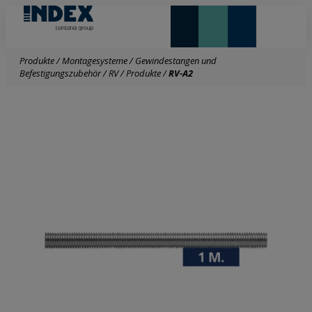
NEUHEITEN UND HIGHLIGHTS
Produkte
/
Montagesysteme
/
Gewindestangen und
Befestigungszubehör
/
RV
/
Produkte
/
RV-A2