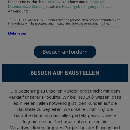
Diese Seite ist durch
reCAPTCHA
geschützt und die
Google
Datenschutzerklärung
sowie die
Nutzungsbedingungen
finden
Anwendung.
TÉCNICAS EXPANSIVAS S.L. informs that the personal data provided voluntarily on
this website will be processed and incorporated into the corresponding files,
responsibility of TÉCNICAS EXPANSIVAS S.L, is reported at the time of personal data
collection, although, according to the specific case, its purpose may be any of the
Mehr lesen
following: attention to your referred request, complaint or question, established
relationship maintenance, comprehensive and commercial customer management,
accounting and billing or sending communications, including electronic media,
news and activities related to TÉCNICAS EXPANSIVAS S.L.
Besuch anfordern
The data in our files are strictly confidential and shall be treated with the utmost
confidentiality and shall comply with all the requirements provided for the General
Data Protection Regulation (GDPR) 2016.
According to Data Protection legislation, you are strongly advised not to send high-
level personal data, such as those relating to health, as they are not encoded or
BESUCH AUF BAUSTELLEN
encrypted. Should these details be sent, it is done so under your sole responsibility.
The user may at any time exercise their rights of access, rectification, cancellation
and opposition under the provisions of the General Data Protection Regulation
(GDPR) 2016 by sending a letter together with a photocopy of your ID, to P.I. La
Portalada II | c/ Segador 13, 26006 | Logroño (La Rioja).
Die Beziehung zu unseren Kunden endet nicht mit dem
Verkauf unserer Produkte. Wir bei INDEX® wissen, dass
es in vielen Fällen notwendig ist, den Kunden auf die
Baustelle zu begleiten, wo unsere Erfahrung die
Garantie dafür ist, dass alles perfekt passt. Unsere
Ingenieure und Techniker unterstützen die
Verantwortlichen für jedes Projekt bei der Planung und