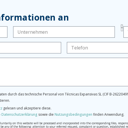
Informationen an
ten durch das technische Personal von Técnicas Expansivas SL (CIF B-26220491
tieren.
tz
gelesen und akzeptiere diese.
 Datenschutzerklärung
sowie die
Nutzungsbedingungen
finden Anwendung.
tarily on this website will be processed and incorporated into the corresponding files, respons
may be any of the following: attention to your referred request, complaint or question, establis