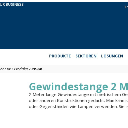
OUR BUSINESS
L
PRODUKTE
SEKTOREN
LÖSUNGEN
hör
/
RV
/
Produkte
/
RV-2M
Gewindestange 2 M
2 Meter lange Gewindestange mit metrischem Gew
oder anderen Konstruktionen gedacht. Man kann s
oder Gegenständen wie Lampen verwenden. Sie ist