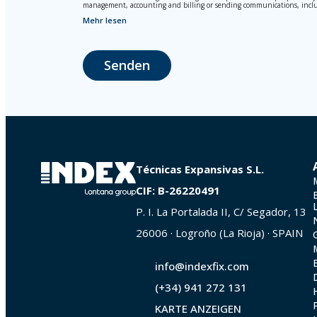
management, accounting and billing or sending communications, inclu
Mehr lesen
The data in our files are strictly confidential and shall be treated wi
According to Data Protection legislation, you are strongly advised not t
responsibility.
Senden
The user may at any time exercise their rights of access, rectification,
La Portalada II | c/ Segador 13, 26006 | Logroño (La Rioja).
Técnicas Expansivas S.L.
CIF: B-26220491
P. I. La Portalada II, C/ Segador, 13
26006 · Logroño (La Rioja) · SPAIN
info@indexfix.com
(+34) 941 272 131
KARTE ANZEIGEN