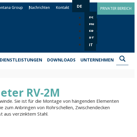
DE
ontana Group
Nachrichten
Kontakt
PRIVATER BEREICH
ES
EN
FR
PT
IT
DIENSTLEISTUNGEN
DOWNLOADS
UNTERNEHMEN
eter RV-2M
inde. Sie ist für die Montage von hängenden Elementen
ie zum Anbringen von Rohrschellen, Zwischendecken
 aus verzinktem Stahl.