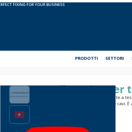
ERFECT FIXING FOR YOUR BUSINESS
PRODOTTI
SETTORI
Tassello a vite per 
Tassello in nylon ad alte prestazioni, con vite a t
elementi a medio carico in materiali solidi e cavi. È
acciaio zincato.
Per amplificare le informazioni