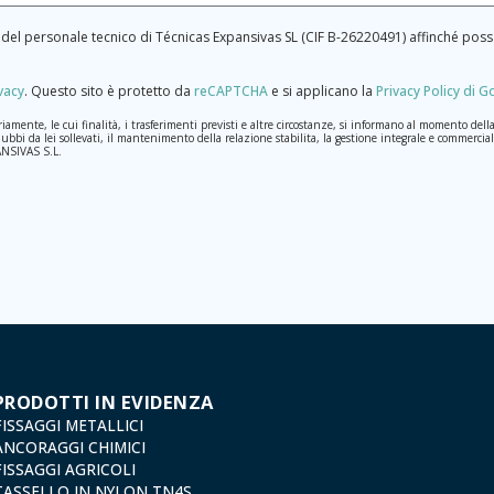
te del personale tecnico di Técnicas Expansivas SL (CIF B-­26220491) affinché p
ivacy
.
Questo sito è protetto da
reCAPTCHA
e si applicano la
Privacy Policy di 
nte, le cui finalità, i trasferimenti previsti e altre circostanze, si informano al momento della ra
dubbi da lei sollevati, il mantenimento della relazione stabilita, la gestione integrale e commerciale
PANSIVAS S.L.
aranno trattati con la massima riservatezza e nel rispetto di tutti i requisiti del Regolamento Gen
 per il quale sono stati raccolti. Il periodo durante il quale saranno conservati i dati personali sa
slazione sulla protezione dei dati, come quelli relativi alla salute, poiché non vengono criptati né c
sso, rettifica, opposizione, cancellazione, limitazione del trattamento o richiesta di portabilità in
e del trattamento: Valentín Gómez, Direttore, insieme a una fotocopia della sua carta d'identità,
dexfix.com.
PRODOTTI IN EVIDENZA
FISSAGGI METALLICI
ANCORAGGI CHIMICI
FISSAGGI AGRICOLI
TASSELLO IN NYLON TN4S