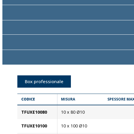
Box professionale
CODICE
MISURA
SPESSORE MAX
TFUXE10080
10 x 80 Ø10
TFUXE10100
10 x 100 Ø10