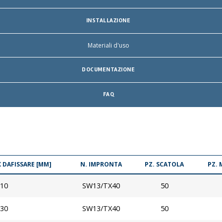
INSTALLAZIONE
Materiali d'uso
DOCUMENTAZIONE
FAQ
 DAFISSARE [MM]
N. IMPRONTA
PZ. SCATOLA
PZ.
10
SW13/TX40
50
30
SW13/TX40
50