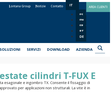
IT
Lontana Group
Notizie
Contatto
AREA CLIENTI
ES
EN
FR
PT
DE
SOLUZIONI
SERVIZI
DOWNLOAD
AZIENDA
testate cilindri T-FUX E
esta esagonale e ingombro TX. Consente il fissaggio di
 approvato per applicazioni non strutturali. La vite è in