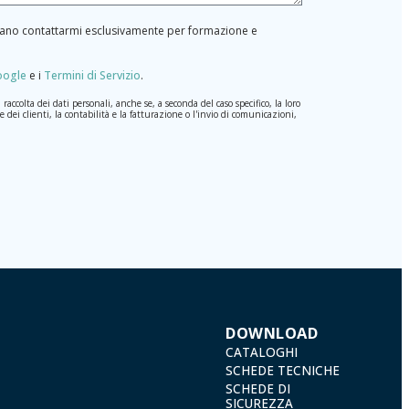
ossano contattarmi esclusivamente per formazione e
Google
e i
Termini di Servizio
.
ccolta dei dati personali, anche se, a seconda del caso specifico, la loro
 dei clienti, la contabilità e la fatturazione o l'invio di comunicazioni,
erale sulla Protezione dei Dati (GDPR) del 27 aprile 2016. I dati
rà quello stabilito dalla legislazione vigente e sempre per la durate per
odificati. Quindi, la responsabilità è di chi li invia.
 conformità con le disposizioni del regolamento generale sulla protezione
 a TÉCNICAS EXPANSIVAS SL | P.I. La Portalada II | c/ Segador 13, 26006
DOWNLOAD
CATALOGHI
SCHEDE TECNICHE
SCHEDE DI
SICUREZZA