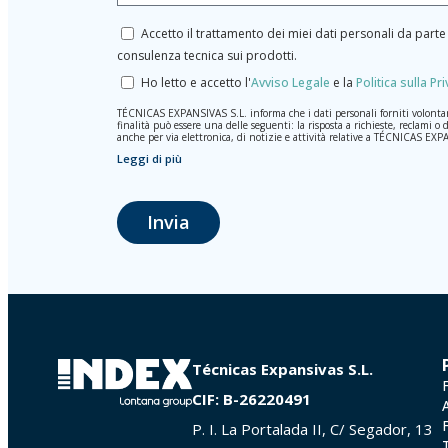
Accetto il trattamento dei miei dati personali da par
consulenza tecnica sui prodotti.
Ho letto e accetto l'
Avviso Legale
e la
Politica sulla Pr
TÉCNICAS EXPANSIVAS S.L. informa che i dati personali forniti volontariame
finalità può essere una delle seguenti: la risposta a richieste, reclami o 
anche per via elettronica, di notizie e attività relative a TÉCNICAS EX
Leggi di più
I dati contenuti nei nostri archivi sono assolutamente confidenziali e s
rimarranno registrati nei nostri archivi per il tempo necessario allo scopo
cui si presta il servizio per il quale sono stati comunicati.
Si raccomanda di non inviare dati personali di alto livello secondo la legi
Invia
Gli utenti possono in qualsiasi momento esercitare i loro diritti di acce
dei dati (GDPR) del 27 aprile 2016 inviando una lettera al responsabil
| Logroño (La Rioja) o inviando un’email al seguente indirizzo info@in
Técnicas Expansivas S.L.
CIF: B-26220491
P. I. La Portalada II, C/ Segador, 13