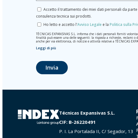
Accetto il trattamento dei miei dati personali da par
consulenza tecnica sui prodotti.
Ho letto e accetto l'
Avviso Legale
e la
Politica sulla Pr
TÉCNICAS EXPANSIVAS S.L. informa che i dati personali forniti volontariame
finalità può essere una delle seguenti: la risposta a richieste, reclami o 
anche per via elettronica, di notizie e attività relative a TÉCNICAS EX
Leggi di più
I dati contenuti nei nostri archivi sono assolutamente confidenziali e s
rimarranno registrati nei nostri archivi per il tempo necessario allo scopo
cui si presta il servizio per il quale sono stati comunicati.
Si raccomanda di non inviare dati personali di alto livello secondo la legi
Invia
Gli utenti possono in qualsiasi momento esercitare i loro diritti di acce
dei dati (GDPR) del 27 aprile 2016 inviando una lettera al responsabil
| Logroño (La Rioja) o inviando un’email al seguente indirizzo info@in
Técnicas Expansivas S.L.
CIF: B-26220491
P. I. La Portalada II, C/ Segador, 13