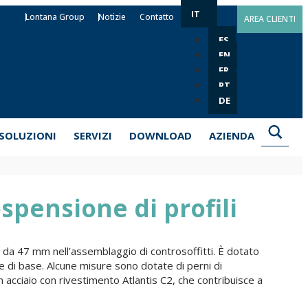
IT
Lontana Group
Notizie
Contatto
AREA CLIENTI
ES
EN
FR
PT
DE
SOLUZIONI
SERVIZI
DOWNLOAD
AZIENDA
spensione di profili
ne da 47 mm nell’assemblaggio di controsoffitti. È dotato
ale di base. Alcune misure sono dotate di perni di
in acciaio con rivestimento Atlantis C2, che contribuisce a