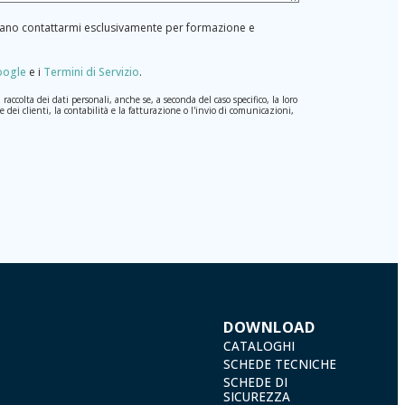
ossano contattarmi esclusivamente per formazione e
Google
e i
Termini di Servizio
.
ccolta dei dati personali, anche se, a seconda del caso specifico, la loro
 dei clienti, la contabilità e la fatturazione o l'invio di comunicazioni,
erale sulla Protezione dei Dati (GDPR) del 27 aprile 2016. I dati
rà quello stabilito dalla legislazione vigente e sempre per la durate per
odificati. Quindi, la responsabilità è di chi li invia.
 conformità con le disposizioni del regolamento generale sulla protezione
 a TÉCNICAS EXPANSIVAS SL | P.I. La Portalada II | c/ Segador 13, 26006
DOWNLOAD
CATALOGHI
SCHEDE TECNICHE
SCHEDE DI
SICUREZZA