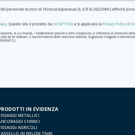
te del personale tecnico di Técnicas Expansivas SL (CIF B-­26220491) affinché p
ivacy
.
Questo sito è protetto da
reCAPTCHA
e si applicano la
Privacy Policy di 
nte, le cui finalità, i trasferimenti previsti e altre circostanze, si informano al momento della ra
dubbi da lei sollevati, il mantenimento della relazione stabilita, la gestione integrale e commerciale
PANSIVAS S.L.
aranno trattati con la massima riservatezza e nel rispetto di tutti i requisiti del Regolamento Gen
 per il quale sono stati raccolti. Il periodo durante il quale saranno conservati i dati personali sa
slazione sulla protezione dei dati, come quelli relativi alla salute, poiché non vengono criptati né c
sso, rettifica, opposizione, cancellazione, limitazione del trattamento o richiesta di portabilità in
e del trattamento: Valentín Gómez, Direttore, insieme a una fotocopia della sua carta d'identità,
dexfix.com.
PRODOTTI IN EVIDENZA
FISSAGGI METALLICI
ANCORAGGI CHIMICI
FISSAGGI AGRICOLI
TASSELLO IN NYLON TN4S