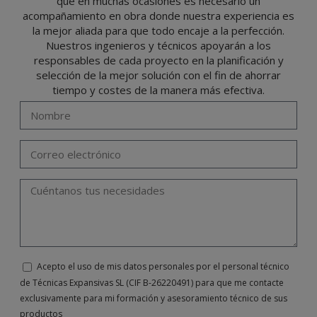
que en muchas ocasiones es necesario un
lo previsto en el Reglamento General de Protección de Datos (RGPD) de 27 de abril
de 2016 enviando una carta a su responsable de tratamiento: Valentín Gómez,
acompañamiento en obra donde nuestra experiencia es
Gerente, junto con la fotocopia de su DNI, a TÉCNICAS EXPANSIVAS SL | P.I. La
Portalada II | c/ Segador 13, 26006 | Logroño (La Rioja) o a través de la dirección de
la mejor aliada para que todo encaje a la perfección.
correo electrónico
info@indexfix.com
.
Nuestros ingenieros y técnicos apoyarán a los
responsables de cada proyecto en la planificación y
selección de la mejor solución con el fin de ahorrar
tiempo y costes de la manera más efectiva.
Acepto el uso de mis datos personales por el personal técnico
de Técnicas Expansivas SL (CIF B-26220491) para que me contacte
exclusivamente para mi formación y asesoramiento técnico de sus
productos