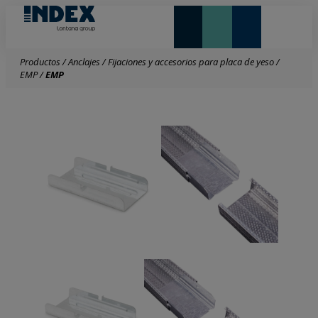
NOVEDADES Y DESTACADOS
LONTANA GROUP
Productos
/
Anclajes
/
Fijaciones y accesorios para placa de yeso
/
EMP
/
EMP