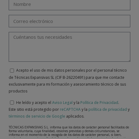
Acepto el uso de mis datos personales por el personal técnico
de Técnicas Expansivas SL (CIF B-26220491) para que me contacte
exclusivamente para mi formación y asesoramiento técnico de sus
productos
He leído y acepto el
Aviso Legal
y la
Política de Privacidad
.
Este sitio está protegido por
reCAPTCHA
y la
política de privacidad
y
términos de servicio de Google
aplicados.
TÉCNICAS EXPANSIVAS S.L. informa que los datos de carácter personal facilitados de
forma voluntaria, cuya finalidad, cesiones previstas y demás circunstancias, se
informa en el momento de la recogida de los datos de carácter personal, si bien,
según el caso concreto, su finalidad, puede ser alguna de las siguientes, la atención a