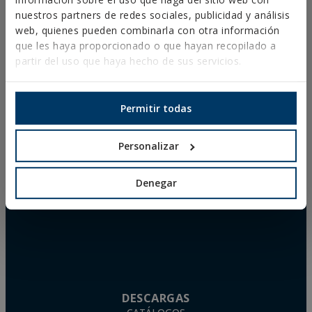
FIJACIONES PARA PLACAS SOLARES
(+34)
nuestros partners de redes sociales, publicidad y análisis
TORNILLOS PARA MADERA
941
web, quienes pueden combinarla con otra información
ESPUMAS DE POLIURETANO
272
que les haya proporcionado o que hayan recopilado a
PREGUNTAS FRECUENTES
131
partir del uso que haya hecho de sus servicios.
VER
MAPA
Permitir todas
Personalizar
Denegar
DESCARGAS