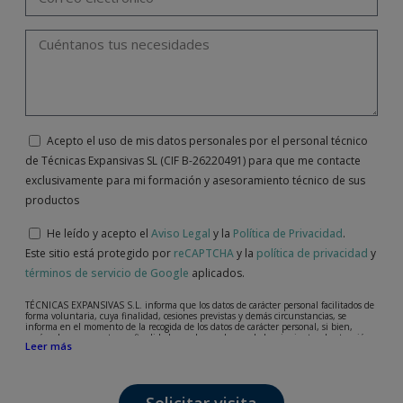
Acepto el uso de mis datos personales por el personal técnico
de Técnicas Expansivas SL (CIF B-26220491) para que me contacte
exclusivamente para mi formación y asesoramiento técnico de sus
productos
He leído y acepto el
Aviso Legal
y la
Política de Privacidad
.
Este sitio está protegido por
reCAPTCHA
y la
política de privacidad
y
términos de servicio de Google
aplicados.
TÉCNICAS EXPANSIVAS S.L. informa que los datos de carácter personal facilitados de
forma voluntaria, cuya finalidad, cesiones previstas y demás circunstancias, se
informa en el momento de la recogida de los datos de carácter personal, si bien,
según el caso concreto, su finalidad, puede ser alguna de las siguientes, la atención a
Leer más
su solicitud, queja o duda planteada, mantenimiento de la relación establecida, la
gestión integral y comercial de clientes, contabilidad y facturación o envío de
comunicaciones, incluso por medios electrónicos, de noticias y actividades
relacionadas con TÉCNICAS EXPANSIVAS S.L.
Los datos incorporados a nuestros ficheros son absolutamente confidenciales y serán