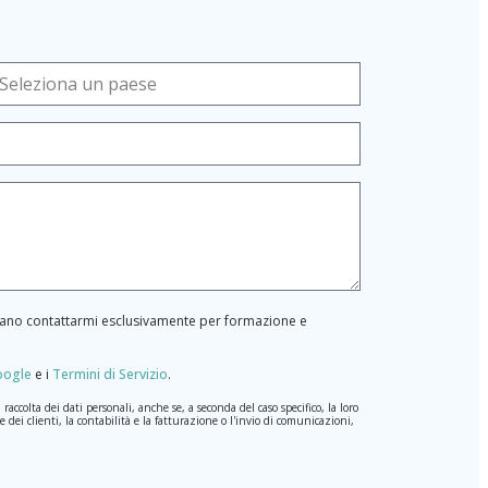
ossano contattarmi esclusivamente per formazione e
Google
e i
Termini di Servizio
.
ccolta dei dati personali, anche se, a seconda del caso specifico, la loro
 dei clienti, la contabilità e la fatturazione o l'invio di comunicazioni,
erale sulla Protezione dei Dati (GDPR) del 27 aprile 2016. I dati
rà quello stabilito dalla legislazione vigente e sempre per la durate per