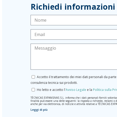
Richiedi informazioni
Accetto il trattamento dei miei dati personali da par
consulenza tecnica sui prodotti.
Ho letto e accetto l'
Avviso Legale
e la
Politica sulla Pr
TÉCNICAS EXPANSIVAS S.L. informa che i dati personali forniti volontariame
finalità può essere una delle seguenti: la risposta a richieste, reclami o 
anche per via elettronica, di notizie e attività relative a TÉCNICAS EX
Leggi di più
I dati contenuti nei nostri archivi sono assolutamente confidenziali e s
rimarranno registrati nei nostri archivi per il tempo necessario allo scopo
cui si presta il servizio per il quale sono stati comunicati.