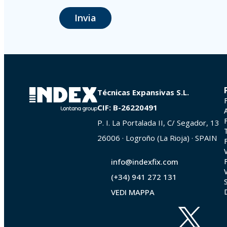
Si raccomanda di non inviare dati personali di alto livello secondo la legi
Invia
Gli utenti possono in qualsiasi momento esercitare i loro diritti di acce
dei dati (GDPR) del 27 aprile 2016 inviando una lettera al responsabil
| Logroño (La Rioja) o inviando un’email al seguente indirizzo info@in
Técnicas Expansivas S.L.
CIF: B-26220491
P. I. La Portalada II, C/ Segador, 13
26006 · Logroño (La Rioja) · SPAIN
info@indexfix.com
(+34) 941 272 131
VEDI MAPPA