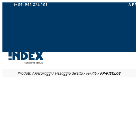
(+34) 941.272.131
A P
Prodotti
/
Ancoraggi
/
Fissaggio diretto
/
FP-PIS
/
FP-PISCL08