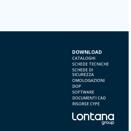
odificati. Quindi, la responsabilità è di chi li invia.
 conformità con le disposizioni del regolamento generale sulla protezione
 a TÉCNICAS EXPANSIVAS SL | P.I. La Portalada II | c/ Segador 13, 26006
DOWNLOAD
CATALOGHI
SCHEDE TECNICHE
SCHEDE DI
SICUREZZA
OMOLOGAZIONI
DOP
SOFTWARE
DOCUMENTI CAD
RISORSE CYPE