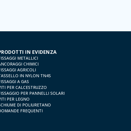
slazione sulla protezione dei dati, come quelli relativi alla salute, poiché non vengono criptati né c
sso, rettifica, opposizione, cancellazione, limitazione del trattamento o richiesta di portabilità in
e del trattamento: Valentín Gómez, Direttore, insieme a una fotocopia della sua carta d'identità,
dexfix.com.
PRODOTTI IN EVIDENZA
FISSAGGI METALLICI
ANCORAGGI CHIMICI
FISSAGGI AGRICOLI
TASSELLO IN NYLON TN4S
FISSAGGI A GAS
VITI PER CALCESTRUZZO
FISSAGGIO PER PANNELLI SOLARI
VITI PER LEGNO
SCHIUME DI POLIURETANO
DOMANDE FREQUENTI