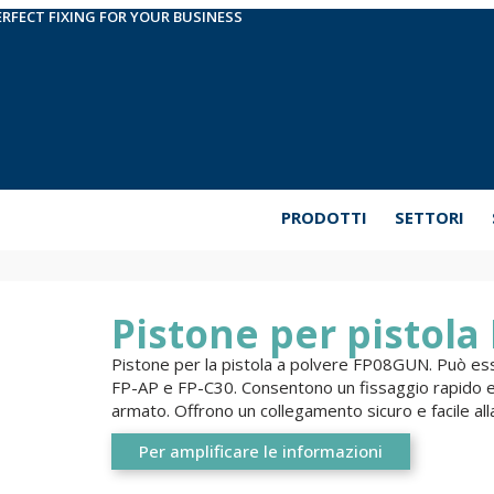
ERFECT FIXING FOR YOUR BUSINESS
PRODOTTI
SETTORI
Pistone per pistol
Pistone per la pistola a polvere FP08GUN. Può esse
FP-AP e FP-C30. Consentono un fissaggio rapido e p
armato. Offrono un collegamento sicuro e facile alla
Per amplificare le informazioni