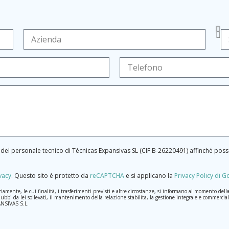
te del personale tecnico di Técnicas Expansivas SL (CIF B-­26220491) affinché p
ivacy
.
Questo sito è protetto da
reCAPTCHA
e si applicano la
Privacy Policy di 
nte, le cui finalità, i trasferimenti previsti e altre circostanze, si informano al momento della ra
dubbi da lei sollevati, il mantenimento della relazione stabilita, la gestione integrale e commerciale
PANSIVAS S.L.
aranno trattati con la massima riservatezza e nel rispetto di tutti i requisiti del Regolamento Gen
 per il quale sono stati raccolti. Il periodo durante il quale saranno conservati i dati personali sa