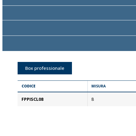
Box professionale
CODICE
MISURA
FPPISCL08
8