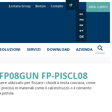
IT
Lontana Group
Notizie
Contatto
AREA CLIENTI
ES
EN
FR
PT
DE
SOLUZIONI
SERVIZI
DOWNLOAD
AZIENDA
a FP08GUN FP-PISCL08
re utilizzato per fissare i chiodi a testa concava, come
reciso in materiali come il calcestruzzo o il cemento
 pistola.