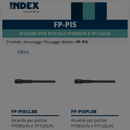
NOVITÀ E IN EVIDENZA
LONTANA GROUP
FP-PIS
RICAMBI PER PISTOLE FP08GUN E FP12GUN
Prodotti
/
Ancoraggi
/
Fissaggio diretto
/
FP-PIS
Filtro
FP-PISCL08
FP-PISPL08
Ricambi per pistole
Ricambi per pistole
FP08GUN e FP12GUN.
FP08GUN e FP12GUN.