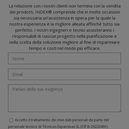
Gli utenti possono in qualsiasi momento esercitare i loro diritti di accesso, rettifica,
La relazione con i nostri clienti non termina con la vendita
opposizione, cancellazione, limitazione del trattamento o richiesta di portabilità in
dei prodotti. INDEX® comprende che in molte occasioni
conformità con le disposizioni del regolamento generale sulla protezione dei dati
(GDPR) del 27 aprile 2016 inviando una lettera al responsabile del trattamento:
sia necessaria un’assistenza in opera per la quale la
Valentín Gómez, Direttore, insieme a una fotocopia della sua carta d'identità, a
TÉCNICAS EXPANSIVAS SL | P.I. La Portalada II | c/ Segador 13, 26006 | Logroño (La
nostra esperienza è la migliore alleata affinché tutto sia
Rioja) o inviando un’email al seguente indirizzo info@indexfix.com.
perfetto. I nostri ingegneri e tecnici assisteranno i
responsabili di ciascun progetto nella pianificazione e
nella scelta della soluzione migliore al fine di risparmiare
tempo e costi nel modo più efficace.
Accetto il trattamento dei miei dati personali da parte del
personale tecnico di Técnicas Expansivas SL (CIF B-­26220491)