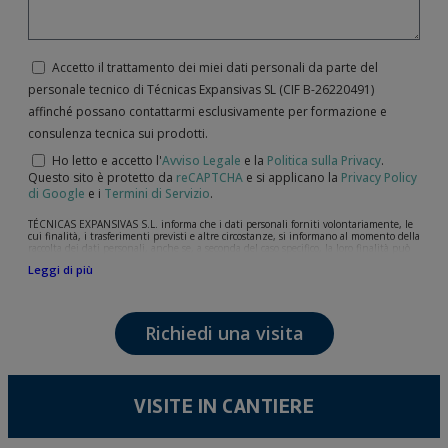
Accetto il trattamento dei miei dati personali da parte del
personale tecnico di Técnicas Expansivas SL (CIF B-­26220491)
affinché possano contattarmi esclusivamente per formazione e
consulenza tecnica sui prodotti.
Ho letto e accetto l'
Avviso Legale
e la
Politica sulla Privacy
.
Questo sito è protetto da
reCAPTCHA
e si applicano la
Privacy Policy
di Google
e i
Termini di Servizio
.
TÉCNICAS EXPANSIVAS S.L. informa che i dati personali forniti volontariamente, le
cui finalità, i trasferimenti previsti e altre circostanze, si informano al momento della
raccolta dei dati personali, anche se, a seconda del caso specifico, la loro finalità può
essere una delle seguenti: la risposta a richieste, reclami o dubbi da lei sollevati, il
Leggi di più
mantenimento della relazione stabilita, la gestione integrale e commerciale dei
clienti, la contabilità e la fatturazione o l'invio di comunicazioni, anche per via
elettronica, di notizie e attività relative a TÉCNICAS EXPANSIVAS S.L.
I dati contenuti nei nostri archivi sono assolutamente confidenziali e saranno
Richiedi una visita
trattati con la massima riservatezza e nel rispetto di tutti i requisiti del
Regolamento Generale sulla Protezione dei Dati (GDPR) del 27 aprile 2016. I dati
rimarranno registrati nei nostri archivi per il tempo necessario allo scopo per il quale
sono stati raccolti. Il periodo durante il quale saranno conservati i dati personali sarà
quello stabilito dalla legislazione vigente e sempre per la durate per cui si presta il
servizio per il quale sono stati comunicati.
VISITE IN CANTIERE
Si raccomanda di non inviare dati personali di alto livello secondo la legislazione
sulla protezione dei dati, come quelli relativi alla salute, poiché non vengono
criptati né codificati. Quindi, la responsabilità è di chi li invia.