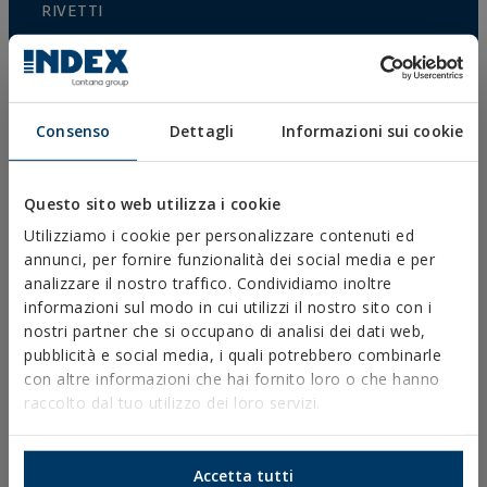
RIVETTI
ACCESSORI PER CAVI E CATENE
ACCESSORI PER RECINZIONI
COLTIVAZIONE PROTETTA
Consenso
Dettagli
Informazioni sui cookie
RECINTI E GABBIE
FISSAGGI E ACCESSORI PER CARTONGESSO
Questo sito web utilizza i cookie
Utilizziamo i cookie per personalizzare contenuti ed
FISSAGGIO DIRETTO
annunci, per fornire funzionalità dei social media e per
VITI PER TETTI E FACCIATE
analizzare il nostro traffico. Condividiamo inoltre
informazioni sul modo in cui utilizzi il nostro sito con i
VITI AUTOPERFORANTI, AUTOFILETTATI E PER PVC
nostri partner che si occupano di analisi dei dati web,
VITI PER LEGNO
pubblicità e social media, i quali potrebbero combinarle
con altre informazioni che hai fornito loro o che hanno
CHIODI E GANCI
raccolto dal tuo utilizzo dei loro servizi.
CONNETTORI PER LEGNO
BULLONERIA NORMALIZZATA
Accetta tutti