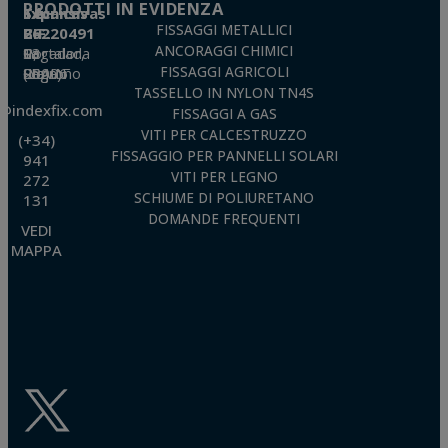
PRODOTTI IN EVIDENZA
Técnicas Expansivas S.L.
FISSAGGI METALLICI
CIF: B-26220491
ANCORAGGI CHIMICI
P. I. La Portalada II, C/ Segador, 13
26006 · Logroño (La Rioja) · SPAIN
FISSAGGI AGRICOLI
TASSELLO IN NYLON TN4S
o@indexfix.com
FISSAGGI A GAS
VITI PER CALCESTRUZZO
(+34)
FISSAGGIO PER PANNELLI SOLARI
941
VITI PER LEGNO
272
SCHIUME DI POLIURETANO
131
DOMANDE FREQUENTI
VEDI
MAPPA