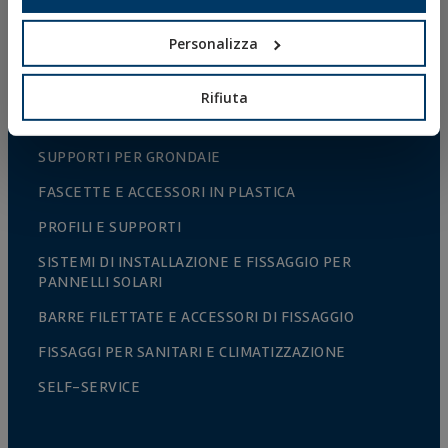
PUNTE, INSERTI E ACCESSORI
Personalizza
COLLARI METALLICI PESANTI
COLLARI METALLICI LEGGERI
Rifiuta
SISTEMI DI PROTEZIONE ANTINCENDIO
SUPPORTI PER GRONDAIE
FASCETTE E ACCESSORI IN PLASTICA
PROFILI E SUPPORTI
SISTEMI DI INSTALLAZIONE E FISSAGGIO PER
PANNELLI SOLARI
BARRE FILETTATE E ACCESSORI DI FISSAGGIO
FISSAGGI PER SANITARI E CLIMATIZZAZIONE
SELF-SERVICE