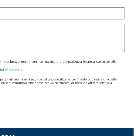
armi esclusivamente per formazione e consulenza tecnica sui prodotti.
ni di Servizio
.
rsonali, anche se, a seconda del caso specifico, la loro finalità può essere una delle
l'invio di comunicazioni, anche per via elettronica, di notizie e attività relative a
ione dei Dati (GDPR) del 27 aprile 2016. I dati rimarranno registrati nei nostri archivi
a durate per cui si presta il servizio per il quale sono stati comunicati.
, la responsabilità è di chi li invia.
e disposizioni del regolamento generale sulla protezione dei dati (GDPR) del 27 aprile
I | c/ Segador 13, 26006 | Logroño (La Rioja) o inviando un’email al seguente indirizzo