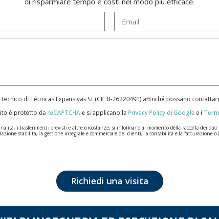
di risparmiare tempo e costi nel modo più efficace.
e tecnico di Técnicas Expansivas SL (CIF B-­26220491) affinché possano contatt
ito è protetto da
reCAPTCHA
e si applicano la
Privacy Policy di Google
e i
Termi
ità, i trasferimenti previsti e altre circostanze, si informano al momento della raccolta dei dati pe
lazione stabilita, la gestione integrale e commerciale dei clienti, la contabilità e la fatturazione o 
n la massima riservatezza e nel rispetto di tutti i requisiti del Regolamento Generale sulla Protez
ale saranno conservati i dati personali sarà quello stabilito dalla legislazione vigente e sempre per l
tezione dei dati, come quelli relativi alla salute, poiché non vengono criptati né codificati. Quindi
Richiedi una visita
posizione, cancellazione, limitazione del trattamento o richiesta di portabilità in conformità con l
nsieme a una fotocopia della sua carta d'identità, a TÉCNICAS EXPANSIVAS SL | P.I. La Portalada I