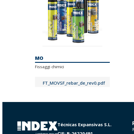
MO
Fissaggi chimici
FT_MOVSF_rebar_de_rev0.pdf
FT_MOVSF_en_rev1.pdf
FT_MOVH_rebar_de_rev1.pdf
Técnicas Expansivas S.L.
FT_MOVH_en_rev1.pdf
CIF: B-26220491