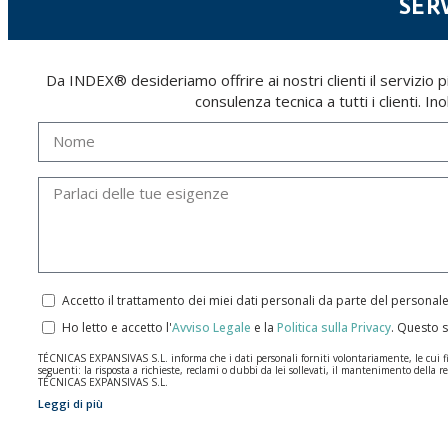
SERV
Da INDEX® desideriamo offrire ai nostri clienti il servizio p
consulenza tecnica a tutti i clienti. 
Accetto il trattamento dei miei dati personali da parte del personal
Ho letto e accetto l'
Avviso Legale
e la
Politica sulla Privacy
.
Questo s
TÉCNICAS EXPANSIVAS S.L. informa che i dati personali forniti volontariamente, le cui final
seguenti: la risposta a richieste, reclami o dubbi da lei sollevati, il mantenimento della re
TÉCNICAS EXPANSIVAS S.L.
Leggi di più
I dati contenuti nei nostri archivi sono assolutamente confidenziali e saranno trattati co
per il tempo necessario allo scopo per il quale sono stati raccolti. Il periodo durante il qu
Si raccomanda di non inviare dati personali di alto livello secondo la legislazione sulla pro