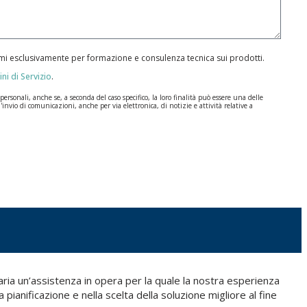
armi esclusivamente per formazione e consulenza tecnica sui prodotti.
ni di Servizio
.
rsonali, anche se, a seconda del caso specifico, la loro finalità può essere una delle
l'invio di comunicazioni, anche per via elettronica, di notizie e attività relative a
ione dei Dati (GDPR) del 27 aprile 2016. I dati rimarranno registrati nei nostri archivi
a durate per cui si presta il servizio per il quale sono stati comunicati.
, la responsabilità è di chi li invia.
e disposizioni del regolamento generale sulla protezione dei dati (GDPR) del 27 aprile
I | c/ Segador 13, 26006 | Logroño (La Rioja) o inviando un’email al seguente indirizzo
aria un’assistenza in opera per la quale la nostra esperienza
a pianificazione e nella scelta della soluzione migliore al fine