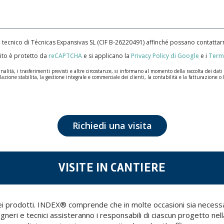
e tecnico di Técnicas Expansivas SL (CIF B-­26220491) affinché possano contatt
ito è protetto da
reCAPTCHA
e si applicano la
Privacy Policy di Google
e i
Termi
ità, i trasferimenti previsti e altre circostanze, si informano al momento della raccolta dei dati pe
lazione stabilita, la gestione integrale e commerciale dei clienti, la contabilità e la fatturazione o 
n la massima riservatezza e nel rispetto di tutti i requisiti del Regolamento Generale sulla Protez
ale saranno conservati i dati personali sarà quello stabilito dalla legislazione vigente e sempre per l
tezione dei dati, come quelli relativi alla salute, poiché non vengono criptati né codificati. Quindi
Richiedi una visita
posizione, cancellazione, limitazione del trattamento o richiesta di portabilità in conformità con l
nsieme a una fotocopia della sua carta d'identità, a TÉCNICAS EXPANSIVAS SL | P.I. La Portalada I
VISITE IN CANTIERE
 dei prodotti. INDEX® comprende che in molte occasioni sia necess
egneri e tecnici assisteranno i responsabili di ciascun progetto nell