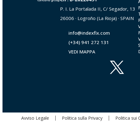
P. I. La Portalada II, C/ Segador, 13
FT_MOPSU_en_rev1.pdf
26006 · Logroño (La Rioja) · SPAIN
FTA_MOVSF_en_rev5.pdf
info@indexfix.com
FTA_MOVH_en_rev5.pdf
(+34) 941 272 131
VEDI MAPPA
FTA_MOPSU_en_rev5.pdf
Avviso Legale
Politica sulla Privacy
Politica sui