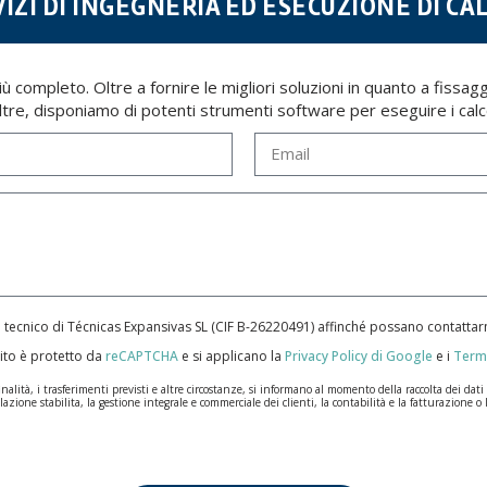
IZI DI INGEGNERIA ED ESECUZIONE DI CA
iù completo. Oltre a fornire le migliori soluzioni in quanto a fissagg
Inoltre, disponiamo di potenti strumenti software per eseguire i ca
e tecnico di Técnicas Expansivas SL (CIF B-­26220491) affinché possano contatt
ito è protetto da
reCAPTCHA
e si applicano la
Privacy Policy di Google
e i
Termi
ità, i trasferimenti previsti e altre circostanze, si informano al momento della raccolta dei dati pe
lazione stabilita, la gestione integrale e commerciale dei clienti, la contabilità e la fatturazione o 
n la massima riservatezza e nel rispetto di tutti i requisiti del Regolamento Generale sulla Protez
ale saranno conservati i dati personali sarà quello stabilito dalla legislazione vigente e sempre per l
tezione dei dati, come quelli relativi alla salute, poiché non vengono criptati né codificati. Quindi