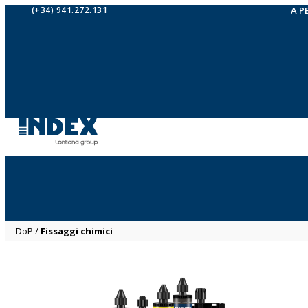
(+34) 941.272.131
A P
DoP
/
Fissaggi chimici