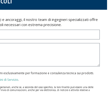
LCOLI
i e ancoraggi, il nostro team di ingegneri specializzati offre
lcoli necessari con estrema precisione.
armi esclusivamente per formazione e consulenza tecnica sui prodotti.
ni di Servizio
.
rsonali, anche se, a seconda del caso specifico, la loro finalità può essere una delle
l'invio di comunicazioni, anche per via elettronica, di notizie e attività relative a
ione dei Dati (GDPR) del 27 aprile 2016. I dati rimarranno registrati nei nostri archivi
a durate per cui si presta il servizio per il quale sono stati comunicati.
, la responsabilità è di chi li invia.