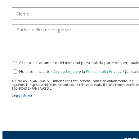
Accetto il trattamento dei miei dati personali da parte del personal
Ho letto e accetto l'
Avviso Legale
e la
Politica sulla Privacy
.
Questo s
TÉCNICAS EXPANSIVAS S.L. informa che i dati personali forniti volontariamente, le cui final
seguenti: la risposta a richieste, reclami o dubbi da lei sollevati, il mantenimento della re
TÉCNICAS EXPANSIVAS S.L.
Leggi di più
I dati contenuti nei nostri archivi sono assolutamente confidenziali e saranno trattati co
per il tempo necessario allo scopo per il quale sono stati raccolti. Il periodo durante il qu
Si raccomanda di non inviare dati personali di alto livello secondo la legislazione sulla pro
Gli utenti possono in qualsiasi momento esercitare i loro diritti di accesso, rettifica, op
2016 inviando una lettera al responsabile del trattamento: Valentín Gómez, Direttore, i
info@indexfix.com.