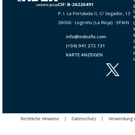
CIF: B-26220491
FT_MOVH_de_rev1.pdf
P. I. La Portalada II, C/ Segador, 13
26006 · Logroño (La Rioja) · SPAIN
FT_MOP_de_rev5.pdf
info@indexfix.com
FT_MOPU_de_rev4.pdf
(+34) 941 272 131
KARTE ANZEIGEN
FT_MOPURE_rebar_de_rev8.pdf
FT_MOPURE_de_rev17.pdf
FT_MOPUR3_rebar_de_rev8.pdf
FT_MOPUR3_de_rev9.pdf
FT_MOPS_de_rev6.pdf
Rechtliche Hinweise
Datenschutz
Verwendung 
FT_MOPSU_de_rev1.pdf