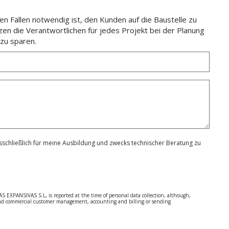
n Fällen notwendig ist, den Kunden auf die Baustelle zu
zen die Verantwortlichen für jedes Projekt bei der Planung
zu sparen.
schließlich für meine Ausbildung und zwecks technischer Beratung zu
S EXPANSIVAS S.L, is reported at the time of personal data collection, although,
e and commercial customer management, accounting and billing or sending
 Regulation (GDPR) 2016.