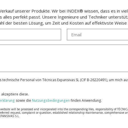
rkauf unserer Produkte. Wir bei INDEX® wissen, dass es in viele
ss alles perfekt passt. Unsere Ingenieure und Techniker unterstüt
hl der besten Lösung, um Zeit und Kosten auf effektivste Weise 
 technische Personal von Técnicas Expansivas SL (CIF B-26220491), um mich aus
 akzeptiere diese.
erklärung
sowie die
Nutzungsbedingungen
finden Anwendung.
bsite will be processed and incorporated into the corresponding files, responsibility of TÉCNICA
our referred request, complaint or question, established relationship maintenance, comprehensiv
EXPANSIVAS S.L.
fidentiality and shall comply with all the requirements provided for the General Data Protection