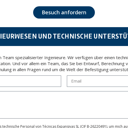
personal data, such as those relating to health, as they are not encoded or encrypted. Should these
 opposition under the provisions of the General Data Protection Regulation (GDPR) 2016 by sending a
Besuch anfordern
IEURWESEN UND TECHNISCHE UNTERST
 Team spezialisierter Ingenieure. Wir verfügen über einen techn
ation. Und vor allem ein Team, das Sie bei Entwurf, Berechnung 
hulung in allen Fragen rund um die Welt der Befestigung unterstüt
 technische Personal von Técnicas Expansivas SL (CIF B-26220491), um mich aus