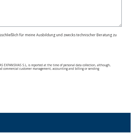
schließlich für meine Ausbildung und zwecks technischer Beratung zu
S EXPANSIVAS S.L, is reported at the time of personal data collection, although,
e and commercial customer management, accounting and billing or sending
 Regulation (GDPR) 2016.
 details be sent, it is done so under your sole responsibility.
 letter together with a photocopy of your ID, to P.I. La Portalada II | c/ Segador 13,