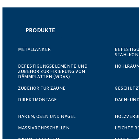
FTA_MOV_en_rev4.pdf
FTA_MOVSF_en_rev5.pdf
PRODUKTE
FTA_MOVH_en_rev5.pdf
METALLANKER
BEFESTIG
STAHLKON
FTA_MOP_en_rev4.pdf
BEFESTIGUNGSELEMENTE UND
HOHLRAUM
ZUBEHÖR ZUR FIXIERUNG VON
DÄMMPLATTEN (WDVS)
FTA_MOPU_en_rev4.pdf
ZUBEHÖR FÜR ZÄUNE
GESCHÜTZ
FTA_MOPURE_en_rev4.pdf
DIREKTMONTAGE
DACH-UND
FTA_MOPUR3_en_rev4.pdf
HAKEN, ÖSEN UND NÄGEL
HOLZVERB
FTA_MOPS_en_rev4.pdf
MASSIVROHRSCHELLEN
LEICHTE 