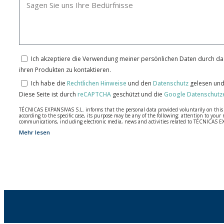
Ich akzeptiere die Verwendung meiner persönlichen Daten durch das
ihren Produkten zu kontaktieren.
Ich habe die
Rechtlichen Hinweise
und den
Datenschutz
gelesen und
Diese Seite ist durch
reCAPTCHA
geschützt und die
Google Datenschutz
TÉCNICAS EXPANSIVAS S.L. informs that the personal data provided voluntarily on this we
according to the specific case, its purpose may be any of the following: attention to y
communications, including electronic media, news and activities related to TÉCNICAS 
Mehr lesen
The data in our files are strictly confidential and shall be treated with the utmost con
According to Data Protection legislation, you are strongly advised not to send high-level 
The user may at any time exercise their rights of access, rectification, cancellation and
26006 | Logroño (La Rioja).