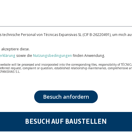
 technische Personal von Técnicas Expansivas SL (CIF B-26220491), um mich aus
 akzeptiere diese.
erklärung
sowie die
Nutzungsbedingungen
finden Anwendung.
bsite will be processed and incorporated into the corresponding files, responsibility of TÉCNICA
our referred request, complaint or question, established relationship maintenance, comprehensiv
EXPANSIVAS S.L.
fidentiality and shall comply with all the requirements provided for the General Data Protection
personal data, such as those relating to health, as they are not encoded or encrypted. Should these
 opposition under the provisions of the General Data Protection Regulation (GDPR) 2016 by sending a
Besuch anfordern
BESUCH AUF BAUSTELLEN