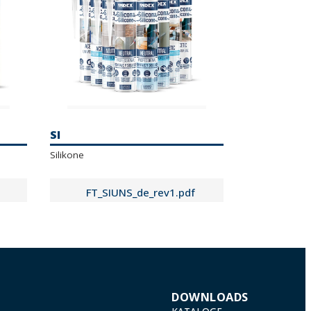
SI
Silikone
FT_SIUNS_de_rev1.pdf
FT_SIUNI_de_rev3.pdf
FT_SIPR_de_rev0.pdf
DOWNLOADS
FT_SIPRS_de_rev0.pdf