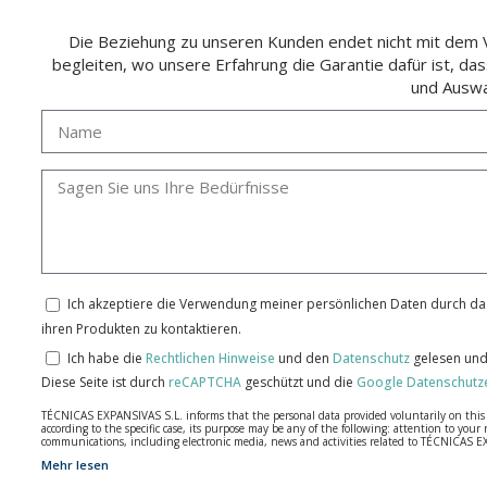
Die Beziehung zu unseren Kunden endet nicht mit dem Ve
begleiten, wo unsere Erfahrung die Garantie dafür ist, da
und Auswa
Ich akzeptiere die Verwendung meiner persönlichen Daten durch das
ihren Produkten zu kontaktieren.
Ich habe die
Rechtlichen Hinweise
und den
Datenschutz
gelesen und
Diese Seite ist durch
reCAPTCHA
geschützt und die
Google Datenschutz
TÉCNICAS EXPANSIVAS S.L. informs that the personal data provided voluntarily on this we
according to the specific case, its purpose may be any of the following: attention to y
communications, including electronic media, news and activities related to TÉCNICAS 
Mehr lesen
The data in our files are strictly confidential and shall be treated with the utmost con