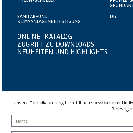
NYLON-SCHELLEN
PROFILE, 
FTA_MOPSU_en_rev5.pdf
GRUNDAN
SANITÄR-UND
DIY
KLIMAANLAGENBEFESTIGUNG
ONLINE-KATALOG
ZUGRIFF ZU DOWNLOADS
NEUHEITEN UND HIGHLIGHTS
Unsere Technikabteilung bietet Ihnen spezifische und ind
Befestigu