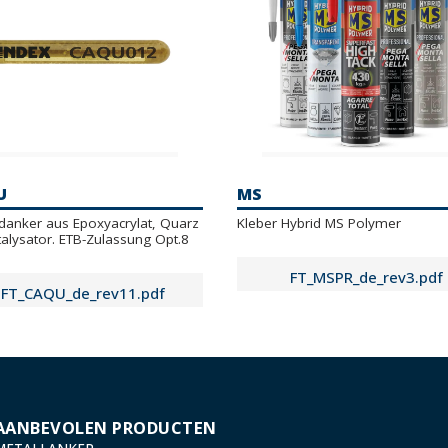
U
MS
danker aus Epoxyacrylat, Quarz
Kleber Hybrid MS Polymer
alysator. ETB-Zulassung Opt.8
FT_MSPR_de_rev3.pdf
FT_CAQU_de_rev11.pdf
FTA_CAQU_en_rev4.pdf
AANBEVOLEN PRODUCTEN