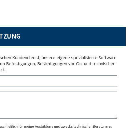
 details be sent, it is done so under your sole responsibility.
 letter together with a photocopy of your ID, to P.I. La Portalada II | c/ Segador 13,
ÜTZUNG
ischen Kundendienst, unsere eigene spezialisierte Software
von Befestigungen, Besichtigungen vor Ort und technischer
zt.
schließlich für meine Ausbildung und zwecks technischer Beratung zu