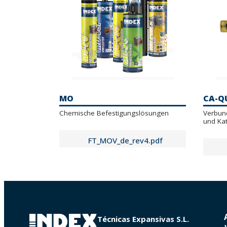
MO
CA-Q
Chemische Befestigungslösungen
Verbun
und Kat
FT_MOV_de_rev4.pdf
FT_MOVSF_rebar_de_rev0.pdf
FT_MOVSF_de_rev1.pdf
FT_MOVH_rebar_de_rev1.pdf
Técnicas Expansivas S.L.