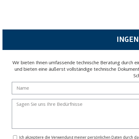
According to Data Protection legislation, you are strongly advised not to send high-level 
The user may at any time exercise their rights of access, rectification, cancellation and
26006 | Logroño (La Rioja).
INGEN
Wir bieten Ihnen umfassende technische Beratung durch ein
und bieten eine äußerst vollständige technische Dokument
Sc
Ich akzeptiere die Verwendung meiner persönlichen Daten durch das