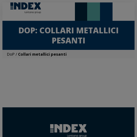
NOVITÀ E IN EVIDENZA
LONTANA GROUP
DOP: COLLARI METALLICI
PESANTI
DoP
/
Collari metallici pesanti