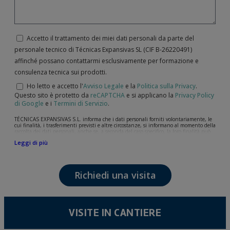
Accetto il trattamento dei miei dati personali da parte del
personale tecnico di Técnicas Expansivas SL (CIF B-­26220491)
affinché possano contattarmi esclusivamente per formazione e
consulenza tecnica sui prodotti.
Ho letto e accetto l'
Avviso Legale
e la
Politica sulla Privacy
.
Questo sito è protetto da
reCAPTCHA
e si applicano la
Privacy Policy
di Google
e i
Termini di Servizio
.
TÉCNICAS EXPANSIVAS S.L. informa che i dati personali forniti volontariamente, le
cui finalità, i trasferimenti previsti e altre circostanze, si informano al momento della
raccolta dei dati personali, anche se, a seconda del caso specifico, la loro finalità può
essere una delle seguenti: la risposta a richieste, reclami o dubbi da lei sollevati, il
Leggi di più
mantenimento della relazione stabilita, la gestione integrale e commerciale dei
clienti, la contabilità e la fatturazione o l'invio di comunicazioni, anche per via
elettronica, di notizie e attività relative a TÉCNICAS EXPANSIVAS S.L.
I dati contenuti nei nostri archivi sono assolutamente confidenziali e saranno
Richiedi una visita
trattati con la massima riservatezza e nel rispetto di tutti i requisiti del
Regolamento Generale sulla Protezione dei Dati (GDPR) del 27 aprile 2016. I dati
rimarranno registrati nei nostri archivi per il tempo necessario allo scopo per il quale
sono stati raccolti. Il periodo durante il quale saranno conservati i dati personali sarà
quello stabilito dalla legislazione vigente e sempre per la durate per cui si presta il
servizio per il quale sono stati comunicati.
VISITE IN CANTIERE
Si raccomanda di non inviare dati personali di alto livello secondo la legislazione
sulla protezione dei dati, come quelli relativi alla salute, poiché non vengono
criptati né codificati. Quindi, la responsabilità è di chi li invia.