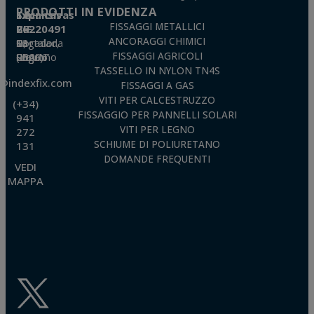
PRODOTTI IN EVIDENZA
Técnicas Expansivas S.L.
FISSAGGI METALLICI
CIF: B-26220491
ANCORAGGI CHIMICI
P. I. La Portalada II, C/ Segador, 13
26006 · Logroño (La Rioja) · SPAIN
FISSAGGI AGRICOLI
TASSELLO IN NYLON TN4S
o@indexfix.com
FISSAGGI A GAS
VITI PER CALCESTRUZZO
(+34)
FISSAGGIO PER PANNELLI SOLARI
941
VITI PER LEGNO
272
SCHIUME DI POLIURETANO
131
DOMANDE FREQUENTI
VEDI
MAPPA