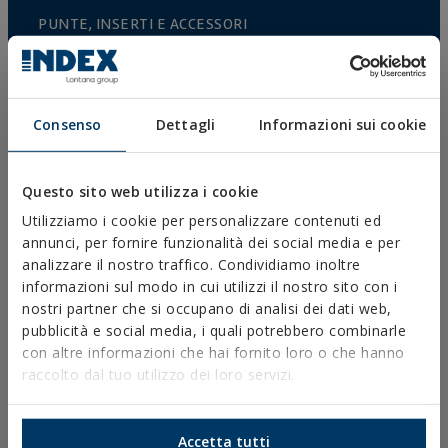
PUNTE, INSERTI E ACCESSORI
COLLARI METALLICI PESANTI
COLLARI METALLICI LEGGERI
Consenso
Dettagli
Informazioni sui cookie
SISTEMI DI PROTEZIONE ANTINCENDIO
SUPPORTI PER GRONDAIE
Questo sito web utilizza i cookie
FASCETTE E ACCESSORI IN PLASTICA
Utilizziamo i cookie per personalizzare contenuti ed
PROFILI E SUPPORTI
annunci, per fornire funzionalità dei social media e per
analizzare il nostro traffico. Condividiamo inoltre
SISTEMI DI INSTALLAZIONE E FISSAGGIO PER
informazioni sul modo in cui utilizzi il nostro sito con i
PANNELLI SOLARI
nostri partner che si occupano di analisi dei dati web,
BARRE FILETTATE E ACCESSORI DI FISSAGGIO
pubblicità e social media, i quali potrebbero combinarle
con altre informazioni che hai fornito loro o che hanno
FISSAGGI PER SANITARI E CLIMATIZZAZIONE
raccolto dal tuo utilizzo dei loro servizi.
SELF-SERVICE
Accetta tutti