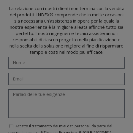
Gli utenti possono in qualsiasi momento esercitare i loro diritti di accesso, rettifica,
La relazione con i nostri clienti non termina con la vendita
opposizione, cancellazione, limitazione del trattamento o richiesta di portabilità in
dei prodotti. INDEX® comprende che in molte occasioni
conformità con le disposizioni del regolamento generale sulla protezione dei dati
(GDPR) del 27 aprile 2016 inviando una lettera al responsabile del trattamento:
sia necessaria un’assistenza in opera per la quale la
Valentín Gómez, Direttore, insieme a una fotocopia della sua carta d'identità, a
TÉCNICAS EXPANSIVAS SL | P.I. La Portalada II | c/ Segador 13, 26006 | Logroño (La
nostra esperienza è la migliore alleata affinché tutto sia
Rioja) o inviando un’email al seguente indirizzo info@indexfix.com.
perfetto. I nostri ingegneri e tecnici assisteranno i
responsabili di ciascun progetto nella pianificazione e
nella scelta della soluzione migliore al fine di risparmiare
tempo e costi nel modo più efficace.
Accetto il trattamento dei miei dati personali da parte del
personale tecnico di Técnicas Expansivas SL (CIF B-­26220491)