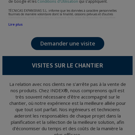
de Google et les
Conditions d'Utilisation
qui s'appliquent.
TÉCNICAS EXPANSIVAS S.L. informe que les données à caractère personnelles
fournies de manière volontaire dont la finalité, cessions prévues et d’autres
circonstances, sont indiquées au moment de la prise de données de caractère
personne, bien que, suivant le cas, leur finalité peut être l’une des suivantes,
Lire plus
l’attention de votre demande, litige ou requise, maintien de la relation établie, la
gestion intégrale et commerciale des clients, comptabilité et facturation ou envoi de
communication, y compris par courrier électronique, des nouvelles et activités en
relation avec TÉCNICAS EXPANSIVAS S.L.
Demander une visite
Les données de nos fichiers sont absolument confidentielles et seront traitées avec la
plus grande confidentialité et répondent à toutes les exigences prévues par la loi
15/1999 du 13 décembre sur la protection des données personnelles.
Il est recommandé de ne pas envoyer de données strictement personnelles,
conformément à la législation de Protection des données, telles que celles relatives à
VISITES SUR LE CHANTIER
la santé, ces donnée n'étant pas cryptées.
L’usager peut à tout moment exercer son droit d'accès, de rectification, d'annulation
et d'opposition en vertu des dispositions au Règlement Général sur la Protection des
Données 2016 (RGPD) en envoyant une lettre accompagnée d'une photocopie de
votre pièce d’identité, à P.I. La Portalada II | c/ Segador 13, 26006 | Logroño (La
La relation avec nos clients ne s’arrête pas à la vente de
Rioja).
nos produits. Chez INDEX®, nous comprenons qu’il est
très souvent nécessaire d’être accompagné sur le
chantier, où notre expérience est la meilleure alliée pour
que tout soit parfait. Nos ingénieurs et techniciens
aideront les responsables de chaque projet dans la
planification et la sélection de la meilleure solution, afin
d’économiser du temps et des coûts de la manière la
plus efficace.