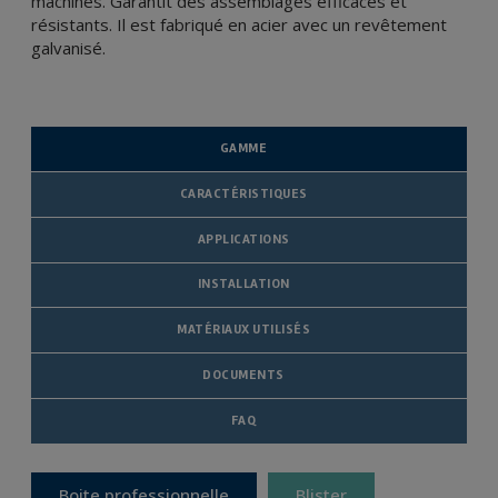
machines. Garantit des assemblages efficaces et
résistants. Il est fabriqué en acier avec un revêtement
galvanisé.
GAMME
CARACTÉRISTIQUES
APPLICATIONS
INSTALLATION
MATÉRIAUX UTILISÉS
DOCUMENTS
FAQ
Boite professionnelle
Blister