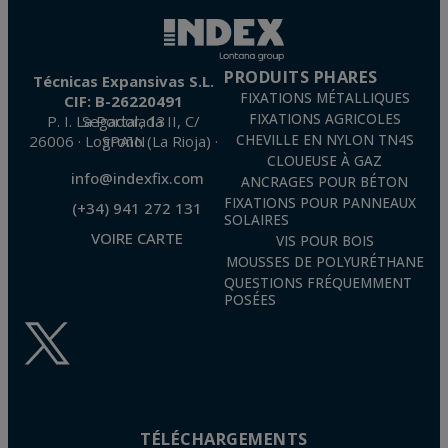
et d'opposition en vertu des dispositions au Règlement Général sur la Protection des
Données 2016 (RGPD) en envoyant une lettre accompagnée d'une photocopie de
votre pièce d’identité, à P.I. La Portalada II | c/ Segador 13, 26006 | Logroño (La
Rioja).
PRODUITS PHARES
Técnicas Expansivas S.L.
FIXATIONS MÉTALLIQUES
CIF: B-26220491
FIXATIONS AGRICOLES
P. I. La Portalada II, C/ Segador, 13
26006 · Logroño (La Rioja) · SPAIN
CHEVILLE EN NYLON TN4S
CLOUEUSE À GAZ
info@indexfix.com
ANCRAGES POUR BÉTON
FIXATIONS POUR PANNEAUX
(+34) 941 272 131
SOLAIRES
VOIRE CARTE
VIS POUR BOIS
MOUSSES DE POLYURÉTHANE
QUESTIONS FRÉQUEMMENT
POSÉES
TÉLÉCHARGEMENTS