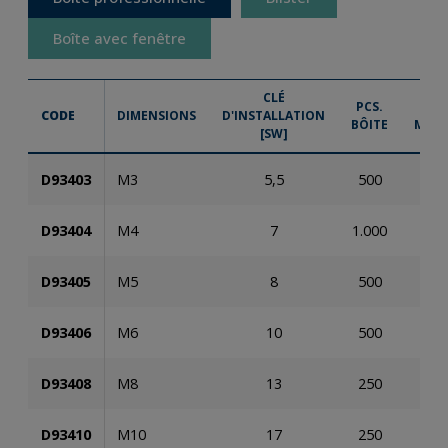
Boîte avec fenêtre
CLÉ
PCS.
P
CODE
DIMENSIONS
D'INSTALLATION
BÔITE
MAST
[SW]
D93403
M3
5,5
500
22
D93404
M4
7
1.000
45
D93405
M5
8
500
12
D93406
M6
10
500
12
D93408
M8
13
250
6.
D93410
M10
17
250
3.