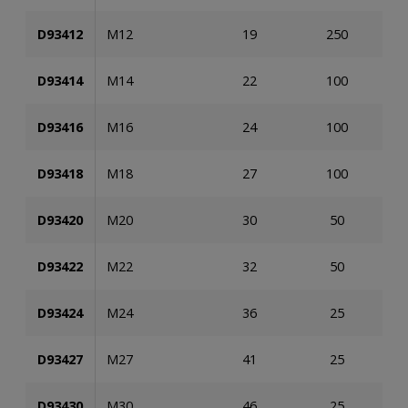
D93412
M12
19
250
1.
D93414
M14
22
100
1.
D93416
M16
24
100
6
D93418
M18
27
100
6
D93420
M20
30
50
6
D93422
M22
32
50
3
D93424
M24
36
25
3
D93427
M27
41
25
1
D93430
M30
46
25
1