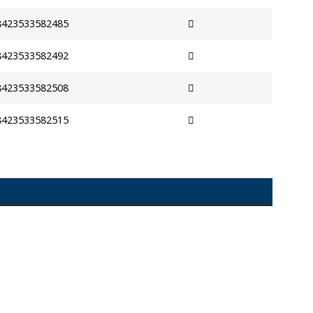
8423533582485
8423533582492
8423533582508
8423533582515