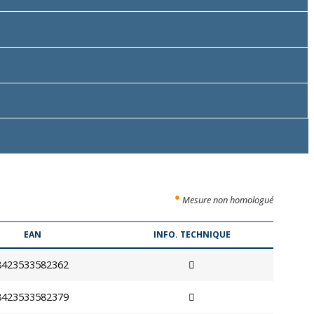
●
Mesure non homologué
EAN
INFO. TECHNIQUE
8423533582362
8423533582379