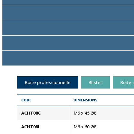
Boite professionnelle
Blister
Boîte 
CODE
DIMENSIONS
ACHT08C
M6 x 45 Ø8
ACHT08L
M6 x 60 Ø8