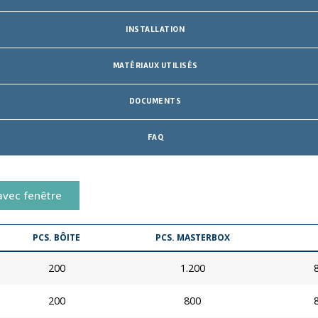
INSTALLATION
MATÉRIAUX UTILISÉS
DOCUMENTS
FAQ
avec fenêtre
PCS. BÔITE
PCS. MASTERBOX
200
1.200
200
800