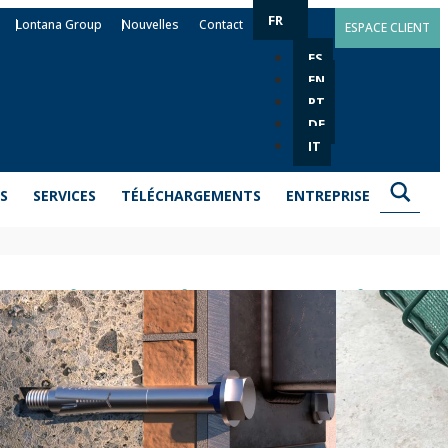
FR
Lontana Group
Nouvelles
Contact
ESPACE CLIENT
ES
EN
PT
DE
IT
S
SERVICES
TÉLÉCHARGEMENTS
ENTREPRISE
 anti-rotation avec vis
H-TO
ale 6.8 pour la fixation d’éléments à charge moyenne