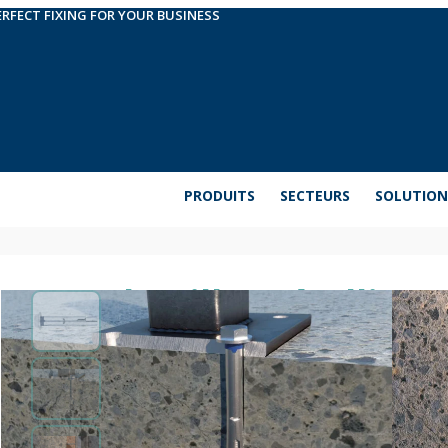
ERFECT FIXING FOR YOUR BUSINESS
PRODUITS
SECTEURS
SOLUTION
Cheville métallique
tête hexagonale C
Cheville métallique anti-rotation avec vis hexagon
dans des matériaux solides.
Amplifier les informations