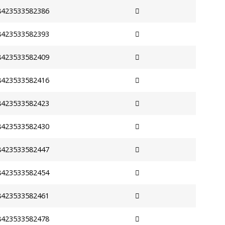
8423533582386
8423533582393
8423533582409
8423533582416
8423533582423
8423533582430
8423533582447
8423533582454
8423533582461
8423533582478