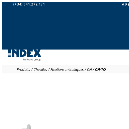
(+34) 941.272.131
A P
Produits
/
Chevilles
/
Fixations métalliques
/
CH
/
CH-TO