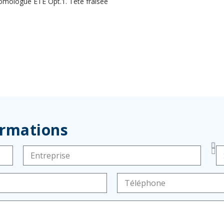
mologué ETE Opt.1. Tête fraisée
ormations